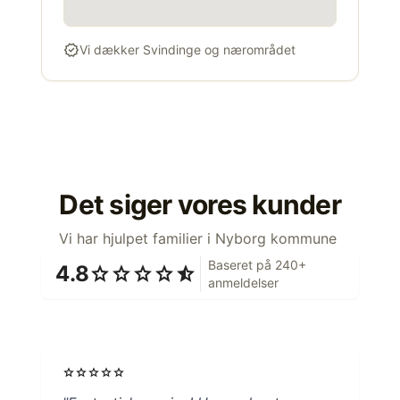
verified
Vi dækker Svindinge og nærområdet
Det siger vores kunder
Vi har hjulpet familier i Nyborg kommune
Baseret på 240+
4.8
star
star
star
star
star_half
anmeldelser
star
star
star
star
star