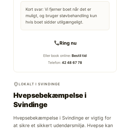
Kort svar: Vi fjerner boet når det er
muligt, og bruger støvbehandling kun
hvis boet sidder utilgængeligt.
call
Ring nu
Eller book online:
Bestil tid
Telefon:
42 48 67 78
location_on
LOKALT I SVINDINGE
Hvepsebekæmpelse i
Svindinge
Hvepsebekæmpelse i Svindinge er vigtig for
at sikre et sikkert udendørsmiljø. Hvepse kan