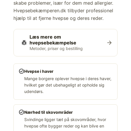
skabe problemer, især for dem med allergier.
Hvepsebekæmperen.dk tilbyder professionel
hjælp til at fjerne hvepse og deres reder.
Læs mere om
pest_control
arrow_forward
hvepsebekæmpelse
Metoder, priser og bestilling
check_circle
Hvepse i haver
Mange borgere oplever hvepse i deres haver,
hvilket gør det ubehageligt at opholde sig
udendørs.
check_circle
Nærhed til skovområder
Svindinge ligger tæt på skovområder, hvor
hvepse ofte bygger reder og kan blive en