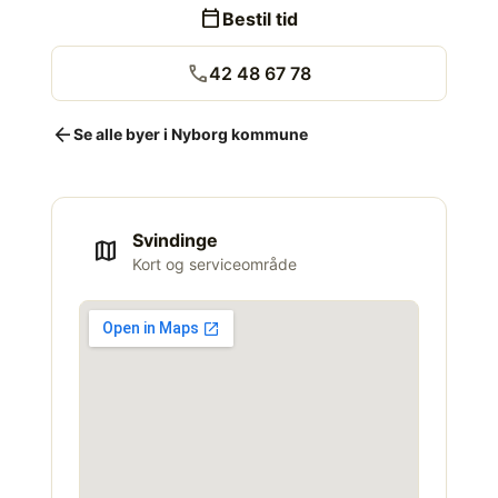
calendar_today
Bestil tid
call
42 48 67 78
arrow_back
Se alle byer i Nyborg kommune
Svindinge
map
Kort og serviceområde