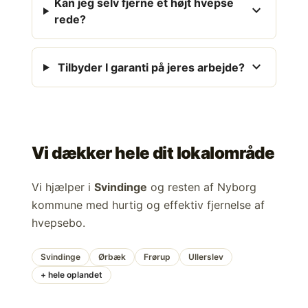
Kan jeg selv fjerne et højt hvepse
expand_more
rede?
expand_more
Tilbyder I garanti på jeres arbejde?
Vi dækker hele dit lokalområde
Vi hjælper i
Svindinge
og resten af Nyborg
kommune med hurtig og effektiv fjernelse af
hvepsebo.
Svindinge
Ørbæk
Frørup
Ullerslev
+ hele oplandet