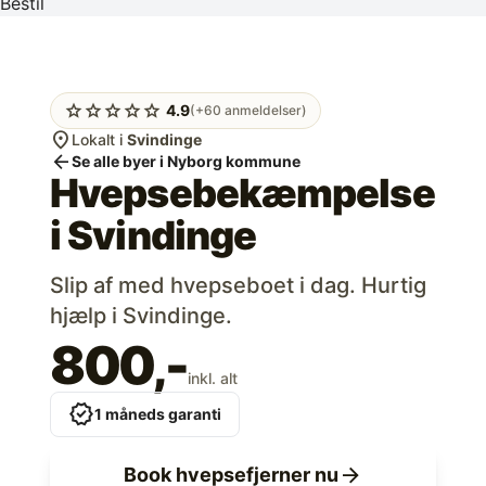
Bestil
star
star
star
star
star
4.9
(+60 anmeldelser)
location_on
Lokalt i
Svindinge
arrow_back
Se alle byer i Nyborg kommune
Hvepsebekæmpelse
i
Svindinge
Slip af med hvepseboet i dag. Hurtig
hjælp i Svindinge.
800,-
inkl. alt
verified
1 måneds garanti
arrow_forward
Book hvepsefjerner nu