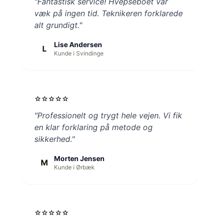
"Fantastisk service! Hvepseboet var
væk på ingen tid. Teknikeren forklarede
alt grundigt."
Lise Andersen
L
Kunde i Svindinge
star
star
star
star
star
"Professionelt og trygt hele vejen. Vi fik
en klar forklaring på metode og
sikkerhed."
Morten Jensen
M
Kunde i Ørbæk
star
star
star
star
star