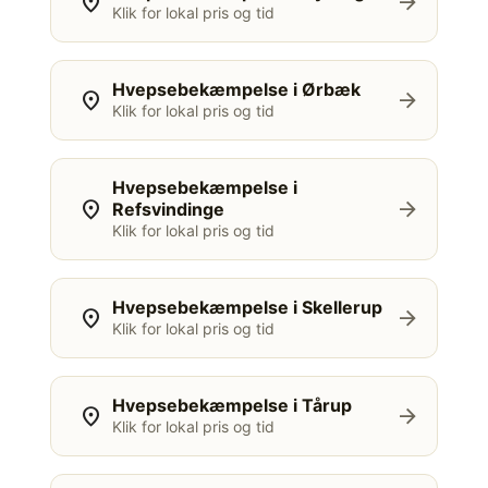
location_on
arrow_forward
Klik for lokal pris og tid
Hvepsebekæmpelse i Ørbæk
location_on
arrow_forward
Klik for lokal pris og tid
Hvepsebekæmpelse i
location_on
arrow_forward
Refsvindinge
Klik for lokal pris og tid
Hvepsebekæmpelse i Skellerup
location_on
arrow_forward
Klik for lokal pris og tid
Hvepsebekæmpelse i Tårup
location_on
arrow_forward
Klik for lokal pris og tid