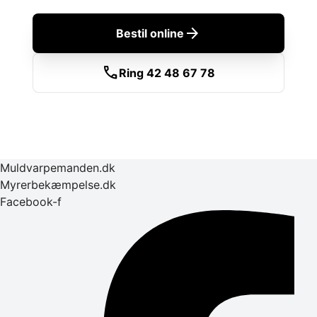
arrow_forward
Bestil online
call
Ring 42 48 67 78
Muldvarpemanden.dk
Myrerbekæmpelse.dk
Facebook-f