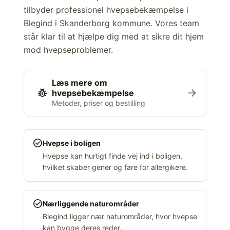
tilbyder professionel hvepsebekæmpelse i
Blegind i Skanderborg kommune. Vores team
står klar til at hjælpe dig med at sikre dit hjem
mod hvepseproblemer.
Læs mere om
pest_control
arrow_forward
hvepsebekæmpelse
Metoder, priser og bestilling
check_circle
Hvepse i boligen
Hvepse kan hurtigt finde vej ind i boligen,
hvilket skaber gener og fare for allergikere.
check_circle
Nærliggende naturområder
Blegind ligger nær naturområder, hvor hvepse
kan bygge deres reder.