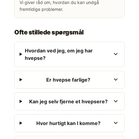
Vi giver råd om, hvordan du kan undgå
fremtidige problemer.
Ofte stillede spørgsmål
Hvordan ved jeg, om jeg har
expand_more
hvepse?
expand_more
Er hvepse farlige?
expand_more
Kan jeg selv fjerne et hvepsere?
expand_more
Hvor hurtigt kan I komme?