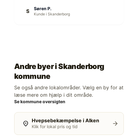
Søren P.
S
Kunde i Skanderborg
Andre byer i
Skanderborg
kommune
Se også andre lokalområder. Vælg en by for at
læse mere om hjælp i dit område.
Se kommune oversigten
Hvepsebekæmpelse i Alken
location_on
arrow_forward
Klik for lokal pris og tid