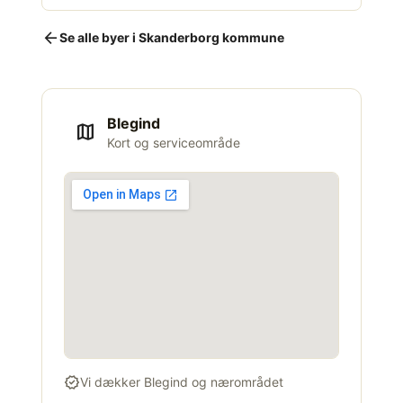
arrow_back
Se alle byer i Skanderborg kommune
Blegind
map
Kort og serviceområde
verified
Vi dækker Blegind og nærområdet