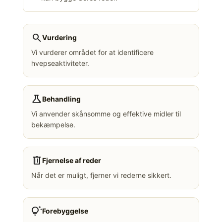
search
Vurdering
Vi vurderer området for at identificere
hvepseaktiviteter.
science
Behandling
Vi anvender skånsomme og effektive midler til
bekæmpelse.
delete
Fjernelse af reder
Når det er muligt, fjerner vi rederne sikkert.
tips_and_updates
Forebyggelse