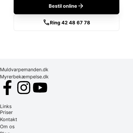
arrow_forward
Bestil online
call
Ring 42 48 67 78
Muldvarpemanden.dk
Myrerbekæmpelse.dk
Links
Priser
Kontakt
Om os