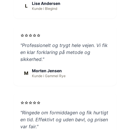
Lise Andersen
L
Kunde i Blegind
star
star
star
star
star
"Professionelt og trygt hele vejen. Vi fik
en klar forklaring på metode og
sikkerhed."
Morten Jensen
M
Kunde i Gammel Rye
star
star
star
star
star
"Ringede om formiddagen og fik hurtigt
en tid. Effektivt og uden bøvl, og prisen
var fair."