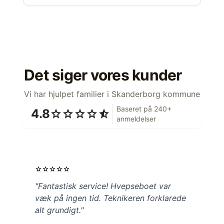
Det siger vores kunder
Vi har hjulpet familier i Skanderborg kommune
Baseret på 240+
4.8
star
star
star
star
star_half
anmeldelser
star
star
star
star
star
"Fantastisk service! Hvepseboet var
væk på ingen tid. Teknikeren forklarede
alt grundigt."