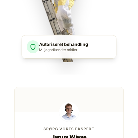
Autoriseret behandling
shield
Miljøgodkendte midler
SPØRG VORES EKSPERT
Janus Wiese