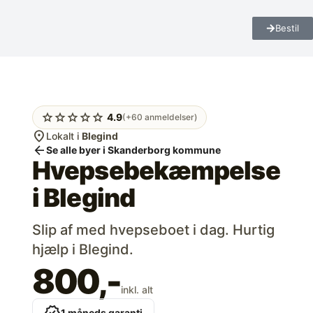
Bestil
star
star
star
star
star
4.9
(+60 anmeldelser)
location_on
Lokalt i
Blegind
arrow_back
Se alle byer i Skanderborg kommune
Hvepsebekæmpelse
i
Blegind
Slip af med hvepseboet i dag. Hurtig
hjælp i Blegind.
800,-
inkl. alt
1 måneds garanti