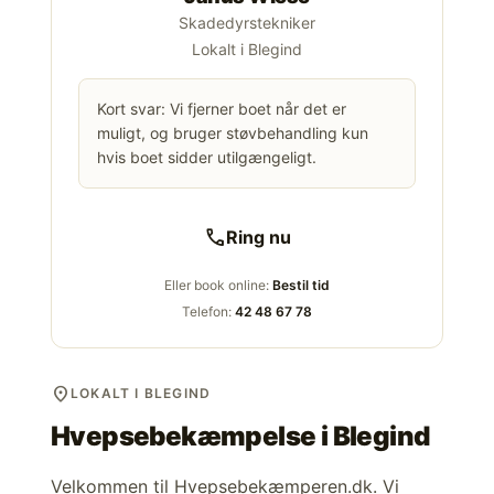
Skadedyrstekniker
Lokalt i Blegind
Kort svar: Vi fjerner boet når det er
muligt, og bruger støvbehandling kun
hvis boet sidder utilgængeligt.
call
Ring nu
Eller book online:
Bestil tid
Telefon:
42 48 67 78
location_on
LOKALT I BLEGIND
Hvepsebekæmpelse i
Blegind
Velkommen til Hvepsebekæmperen.dk. Vi