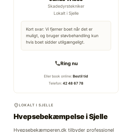
Skadedyrstekniker
Lokalt i Sjelle
Kort svar: Vi fjerner boet når det er
muligt, og bruger støvbehandling kun
hvis boet sidder utilgængeligt.
call
Ring nu
Eller book online:
Bestil tid
Telefon:
42 48 67 78
location_on
LOKALT I SJELLE
Hvepsebekæmpelse i
Sjelle
Hvepsebekæmperen.dk tilbyder professionel