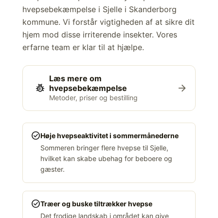
hvepsebekæmpelse i Sjelle i Skanderborg
kommune. Vi forstår vigtigheden af at sikre dit
hjem mod disse irriterende insekter. Vores
erfarne team er klar til at hjælpe.
Læs mere om
pest_control
arrow_forward
hvepsebekæmpelse
Metoder, priser og bestilling
check_circle
Høje hvepseaktivitet i sommermånederne
Sommeren bringer flere hvepse til Sjelle,
hvilket kan skabe ubehag for beboere og
gæster.
check_circle
Træer og buske tiltrækker hvepse
Det frodige landskab i området kan give