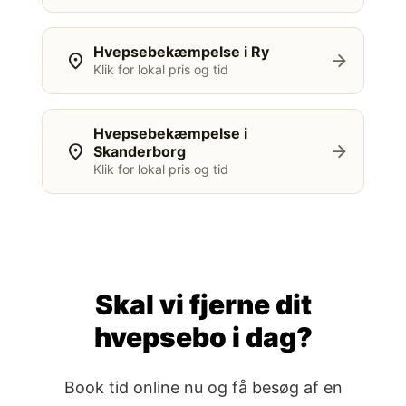
Hvepsebekæmpelse i Ry
location_on
arrow_forward
Klik for lokal pris og tid
Hvepsebekæmpelse i
location_on
arrow_forward
Skanderborg
Klik for lokal pris og tid
Skal vi fjerne dit
hvepsebo i dag?
Book tid online nu og få besøg af en