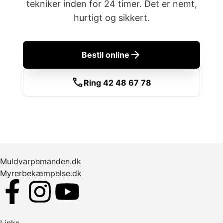
tekniker inden for 24 timer. Det er nemt,
hurtigt og sikkert.
arrow_forward
Bestil online
call
Ring 42 48 67 78
Muldvarpemanden.dk
Myrerbekæmpelse.dk
Links