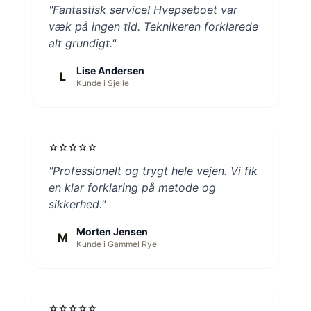
"Fantastisk service! Hvepseboet var
væk på ingen tid. Teknikeren forklarede
alt grundigt."
Lise Andersen
L
Kunde i Sjelle
star
star
star
star
star
"Professionelt og trygt hele vejen. Vi fik
en klar forklaring på metode og
sikkerhed."
Morten Jensen
M
Kunde i Gammel Rye
star
star
star
star
star