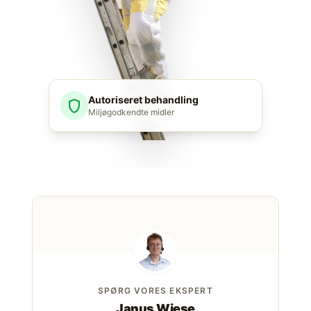
Autoriseret behandling
shield
Miljøgodkendte midler
SPØRG VORES EKSPERT
Janus Wiese