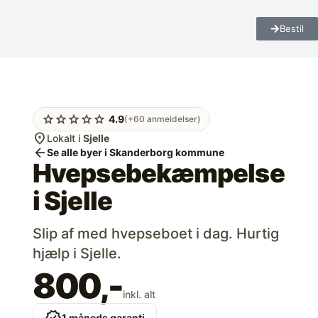
Bestil
star
star
star
star
star
4.9
(+60 anmeldelser)
location_on
Lokalt i
Sjelle
arrow_back
Se alle byer i Skanderborg kommune
Hvepsebekæmpelse
i
Sjelle
Slip af med hvepseboet i dag. Hurtig
hjælp i Sjelle.
800,-
inkl. alt
1 måneds garanti