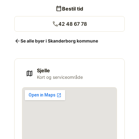
calendar_today
Bestil tid
call
42 48 67 78
arrow_back
Se alle byer i Skanderborg kommune
Sjelle
map
Kort og serviceområde