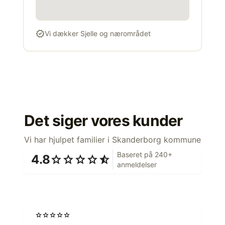
verified
Vi dækker Sjelle og nærområdet
Det siger vores kunder
Vi har hjulpet familier i Skanderborg kommune
Baseret på 240+
4.8
star
star
star
star
star_half
anmeldelser
star
star
star
star
star