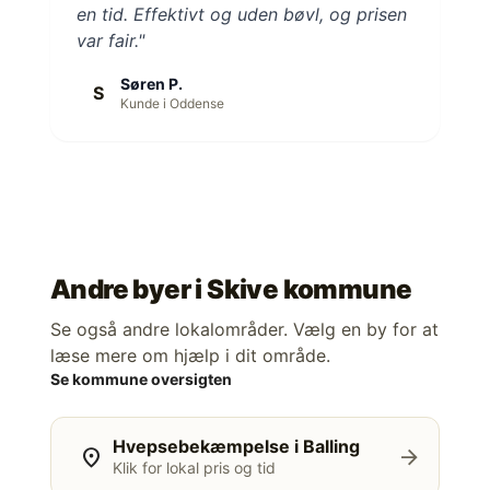
en tid. Effektivt og uden bøvl, og prisen
var fair."
Søren P.
S
Kunde i Oddense
Andre byer i
Skive kommune
Se også andre lokalområder. Vælg en by for at
læse mere om hjælp i dit område.
Se kommune oversigten
Hvepsebekæmpelse i Balling
location_on
arrow_forward
Klik for lokal pris og tid