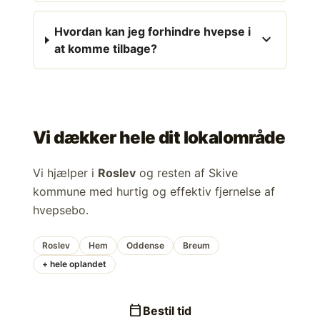
Hvordan kan jeg forhindre hvepse i
expand_more
at komme tilbage?
Vi dækker hele dit lokalområde
Vi hjælper i
Roslev
og resten af Skive
kommune med hurtig og effektiv fjernelse af
hvepsebo.
Roslev
Hem
Oddense
Breum
+ hele oplandet
calendar_today
Bestil tid