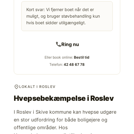
Kort svar: Vi fjerner boet når det er
muligt, og bruger støvbehandling kun
hvis boet sidder utilgængeligt.
call
Ring nu
Eller book online:
Bestil tid
Telefon:
42 48 67 78
location_on
LOKALT I ROSLEV
Hvepsebekæmpelse i
Roslev
I Roslev i Skive kommune kan hvepse udgøre
en stor udfordring for både boligejere og
offentlige områder. Hos