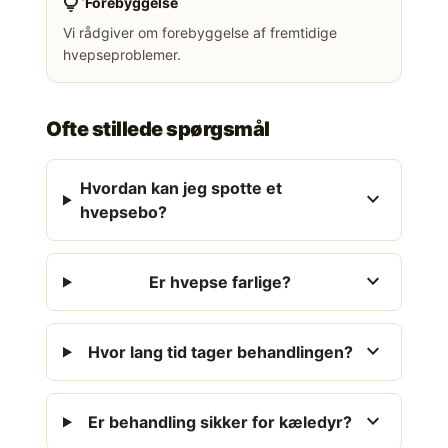
tips_and_updates
Forebyggelse
Vi rådgiver om forebyggelse af fremtidige
hvepseproblemer.
Ofte stillede spørgsmål
Hvordan kan jeg spotte et
expand_more
hvepsebo?
expand_more
Er hvepse farlige?
expand_more
Hvor lang tid tager behandlingen?
expand_more
Er behandling sikker for kæledyr?