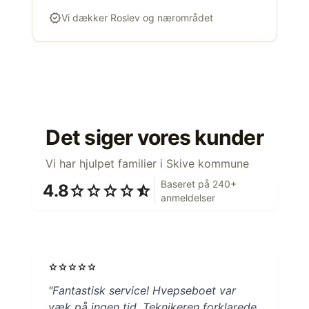
verified
Vi dækker Roslev og nærområdet
Det siger vores kunder
Vi har hjulpet familier i Skive kommune
Baseret på 240+
4.8
star
star
star
star
star_half
anmeldelser
star
star
star
star
star
"Fantastisk service! Hvepseboet var
væk på ingen tid. Teknikeren forklarede