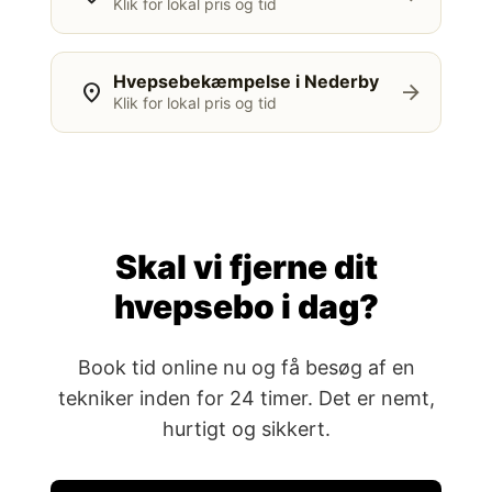
Klik for lokal pris og tid
Hvepsebekæmpelse i Nederby
location_on
arrow_forward
Klik for lokal pris og tid
Skal vi fjerne dit
hvepsebo i dag?
Book tid online nu og få besøg af en
tekniker inden for 24 timer. Det er nemt,
hurtigt og sikkert.