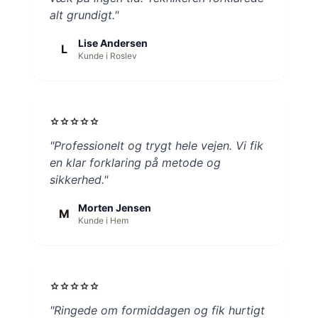
alt grundigt."
Lise Andersen
L
Kunde i Roslev
star
star
star
star
star
"Professionelt og trygt hele vejen. Vi fik
en klar forklaring på metode og
sikkerhed."
Morten Jensen
M
Kunde i Hem
star
star
star
star
star
"Ringede om formiddagen og fik hurtigt