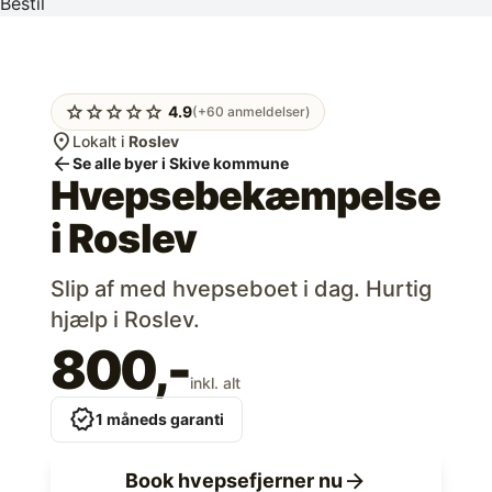
Bestil
star
star
star
star
star
4.9
(+60 anmeldelser)
location_on
Lokalt i
Roslev
arrow_back
Se alle byer i Skive kommune
Hvepsebekæmpelse
i
Roslev
Slip af med hvepseboet i dag. Hurtig
hjælp i Roslev.
800,-
inkl. alt
verified
1 måneds garanti
arrow_forward
Book hvepsefjerner nu