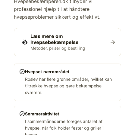
Hvepsebekæmperen.dk tilbyder vi
professionel hjælp til at håndtere
hvepseproblemer sikkert og effektivt.
Læs mere om
pest_control
arrow_forward
hvepsebekæmpelse
Metoder, priser og bestilling
check_circle
Hvepse i nærområdet
Roslev har flere grønne områder, hvilket kan
tiltrække hvepse og gøre bekæmpelse
sværere.
check_circle
Sommeraktivitet
I sommermånederne forøges antallet af
hvepse, når folk holder fester og griller i
haven.