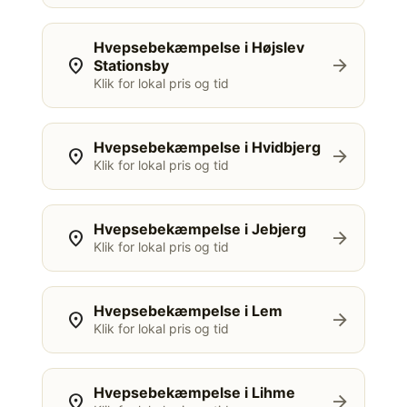
Hvepsebekæmpelse i Højslev
location_on
arrow_forward
Stationsby
Klik for lokal pris og tid
Hvepsebekæmpelse i Hvidbjerg
location_on
arrow_forward
Klik for lokal pris og tid
Hvepsebekæmpelse i Jebjerg
location_on
arrow_forward
Klik for lokal pris og tid
Hvepsebekæmpelse i Lem
location_on
arrow_forward
Klik for lokal pris og tid
Hvepsebekæmpelse i Lihme
location_on
arrow_forward