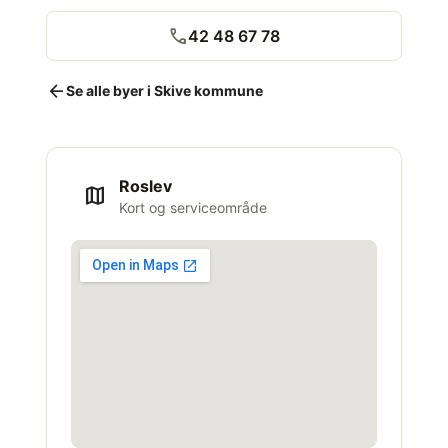
call
42 48 67 78
arrow_back
Se alle byer i Skive kommune
Roslev
map
Kort og serviceområde