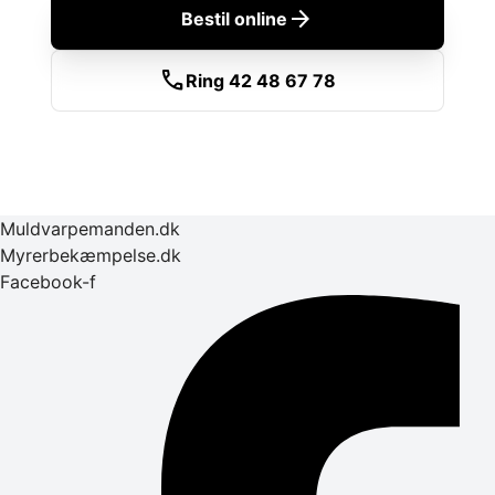
arrow_forward
Bestil online
call
Ring 42 48 67 78
Muldvarpemanden.dk
Myrerbekæmpelse.dk
Facebook-f