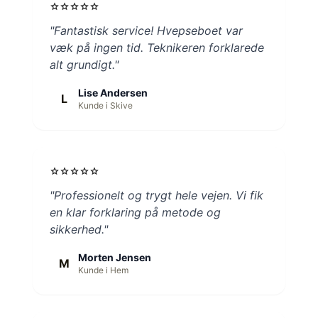
star
star
star
star
star
"Fantastisk service! Hvepseboet var
væk på ingen tid. Teknikeren forklarede
alt grundigt."
Lise Andersen
L
Kunde i Skive
star
star
star
star
star
"Professionelt og trygt hele vejen. Vi fik
en klar forklaring på metode og
sikkerhed."
Morten Jensen
M
Kunde i Hem