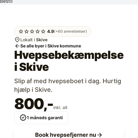
Bestil
star
star
star
star
star
4.9
(+60 anmeldelser)
location_on
Lokalt i
Skive
arrow_back
Se alle byer i Skive kommune
Hvepsebekæmpelse
i
Skive
Slip af med hvepseboet i dag. Hurtig
hjælp i Skive.
800,-
inkl. alt
verified
1 måneds garanti
arrow_forward
Book hvepsefjerner nu