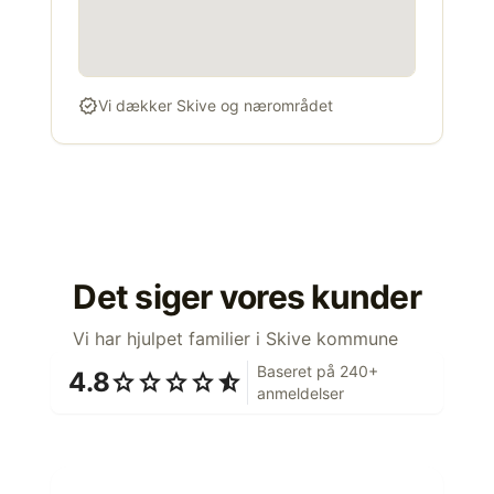
verified
Vi dækker Skive og nærområdet
Det siger vores kunder
Vi har hjulpet familier i Skive kommune
Baseret på 240+
4.8
star
star
star
star
star_half
anmeldelser