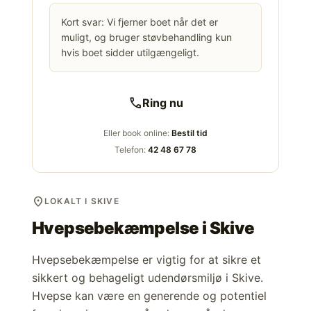
Kort svar: Vi fjerner boet når det er
muligt, og bruger støvbehandling kun
hvis boet sidder utilgængeligt.
call
Ring nu
Eller book online:
Bestil tid
Telefon:
42 48 67 78
location_on
LOKALT I SKIVE
Hvepsebekæmpelse i
Skive
Hvepsebekæmpelse er vigtig for at sikre et
sikkert og behageligt udendørsmiljø i Skive.
Hvepse kan være en generende og potentiel