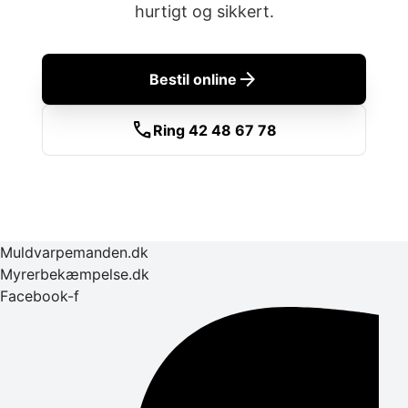
hurtigt og sikkert.
arrow_forward
Bestil online
call
Ring 42 48 67 78
Muldvarpemanden.dk
Myrerbekæmpelse.dk
Facebook-f