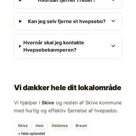
expand_more
Hvordan fjerner I reder?
expand_more
Kan jeg selv fjerne et hvepsebo?
Hvornår skal jeg kontakte
expand_more
Hvepsebekæmperen?
Vi dækker hele dit lokalområde
Vi hjælper i
Skive
og resten af Skive kommune
med hurtig og effektiv fjernelse af hvepsebo.
Skive
Hem
Oddense
Breum
+ hele oplandet