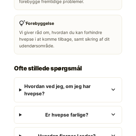
forebygge fremtidige problemer.
tips_and_updates
Forebyggelse
Vi giver råd om, hvordan du kan forhindre
hvepse i at komme tilbage, samt sikring af dit
udendørsområde.
Ofte stillede spørgsmål
Hvordan ved jeg, om jeg har
expand_more
hvepse?
expand_more
Er hvepse farlige?