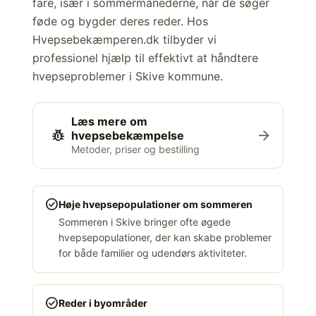
fare, især i sommermånederne, når de søger
føde og bygder deres reder. Hos
Hvepsebekæmperen.dk tilbyder vi
professionel hjælp til effektivt at håndtere
hvepseproblemer i Skive kommune.
Læs mere om
pest_control
arrow_forward
hvepsebekæmpelse
Metoder, priser og bestilling
check_circle
Høje hvepsepopulationer om sommeren
Sommeren i Skive bringer ofte øgede
hvepsepopulationer, der kan skabe problemer
for både familier og udendørs aktiviteter.
check_circle
Reder i byområder