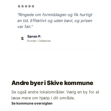
star
star
star
star
star
"Ringede om formiddagen og fik hurtigt
en tid. Effektivt og uden bøvl, og prisen
var fair."
Søren P.
S
Kunde i Oddense
Andre byer i
Skive kommune
Se også andre lokalområder. Vælg en by for at
læse mere om hjælp i dit område.
Se kommune oversigten