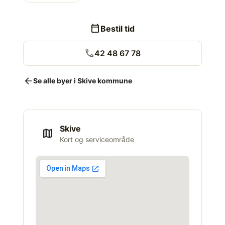
calendar_today
Bestil tid
call
42 48 67 78
arrow_back
Se alle byer i Skive kommune
Skive
map
Kort og serviceområde