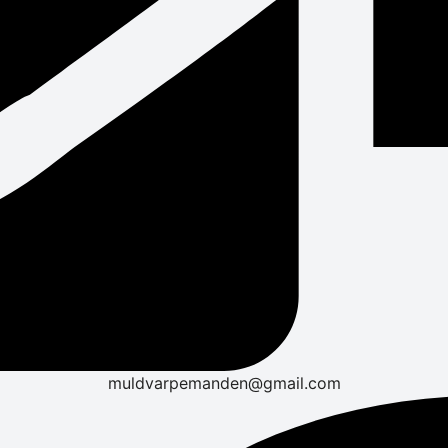
muldvarpemanden@gmail.com