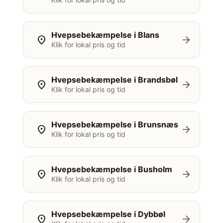
Hvepsebekæmpelse i Blans
location_on
arrow_forward
Klik for lokal pris og tid
Hvepsebekæmpelse i Brandsbøl
location_on
arrow_forward
Klik for lokal pris og tid
Hvepsebekæmpelse i Brunsnæs
location_on
arrow_forward
Klik for lokal pris og tid
Hvepsebekæmpelse i Busholm
location_on
arrow_forward
Klik for lokal pris og tid
Hvepsebekæmpelse i Dybbøl
location_on
arrow_forward