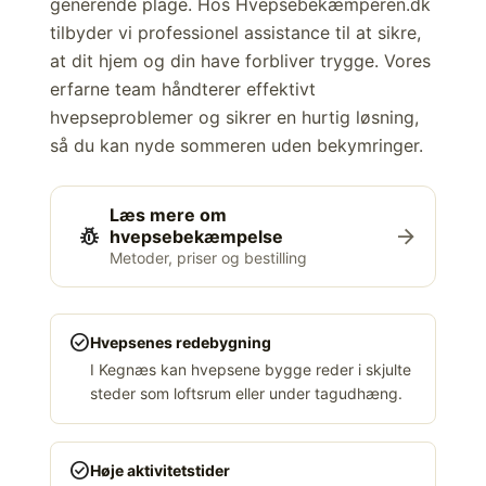
generende plage. Hos Hvepsebekæmperen.dk
tilbyder vi professionel assistance til at sikre,
at dit hjem og din have forbliver trygge. Vores
erfarne team håndterer effektivt
hvepseproblemer og sikrer en hurtig løsning,
så du kan nyde sommeren uden bekymringer.
Læs mere om
pest_control
arrow_forward
hvepsebekæmpelse
Metoder, priser og bestilling
check_circle
Hvepsenes redebygning
I Kegnæs kan hvepsene bygge reder i skjulte
steder som loftsrum eller under tagudhæng.
check_circle
Høje aktivitetstider