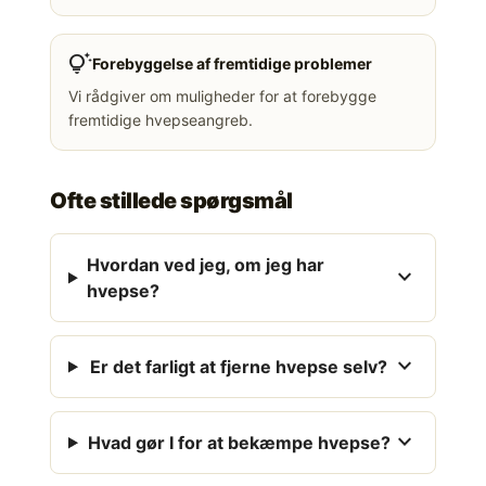
tips_and_updates
Forebyggelse af fremtidige problemer
Vi rådgiver om muligheder for at forebygge
fremtidige hvepseangreb.
Ofte stillede spørgsmål
Hvordan ved jeg, om jeg har
expand_more
hvepse?
expand_more
Er det farligt at fjerne hvepse selv?
expand_more
Hvad gør I for at bekæmpe hvepse?