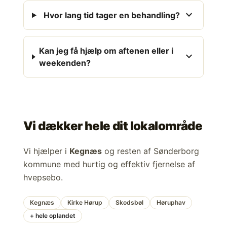
expand_more
Hvor lang tid tager en behandling?
Kan jeg få hjælp om aftenen eller i
expand_more
weekenden?
Vi dækker hele dit lokalområde
Vi hjælper i
Kegnæs
og resten af Sønderborg
kommune med hurtig og effektiv fjernelse af
hvepsebo.
Kegnæs
Kirke Hørup
Skodsbøl
Høruphav
+ hele oplandet