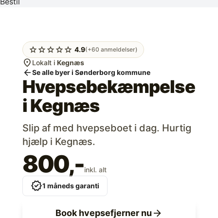
Bestil
star
star
star
star
star
4.9
(+60 anmeldelser)
location_on
Lokalt i
Kegnæs
arrow_back
Se alle byer i Sønderborg kommune
Hvepsebekæmpelse
i
Kegnæs
Slip af med hvepseboet i dag. Hurtig
hjælp i Kegnæs.
800,-
inkl. alt
verified
1 måneds garanti
arrow_forward
Book hvepsefjerner nu