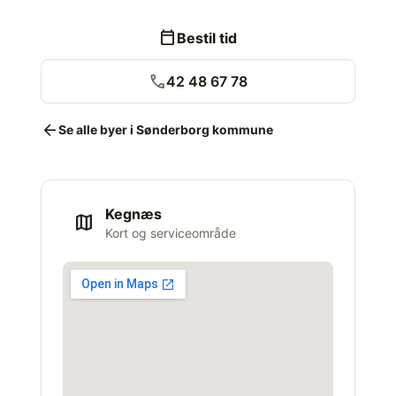
calendar_today
Bestil tid
call
42 48 67 78
arrow_back
Se alle byer i Sønderborg kommune
Kegnæs
map
Kort og serviceområde