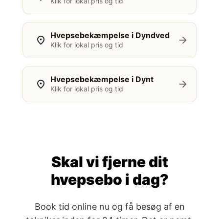
Klik for lokal pris og tid
Hvepsebekæmpelse i Dyndved
location_on
arrow_forward
Klik for lokal pris og tid
Hvepsebekæmpelse i Dynt
location_on
arrow_forward
Klik for lokal pris og tid
Skal vi fjerne dit
hvepsebo i dag?
Book tid online nu og få besøg af en