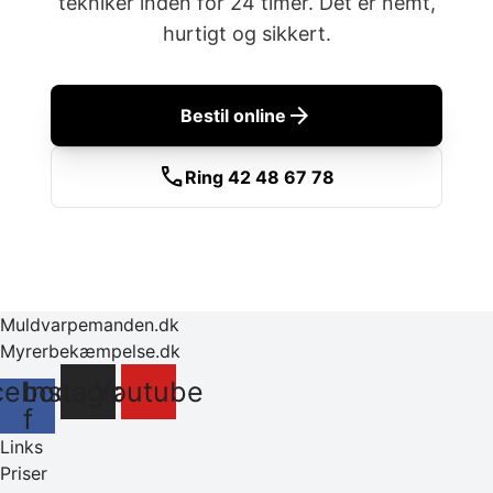
tekniker inden for 24 timer. Det er nemt,
hurtigt og sikkert.
arrow_forward
Bestil online
call
Ring 42 48 67 78
Muldvarpemanden.dk
Myrerbekæmpelse.dk
cebook-
Instagram
Youtube
f
Links
Priser