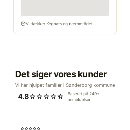
verified
Vi dækker Kegnæs og nærområdet
Det siger vores kunder
Vi har hjulpet familier i Sønderborg kommune
Baseret på 240+
4.8
star
star
star
star
star_half
anmeldelser
star
star
star
star
star