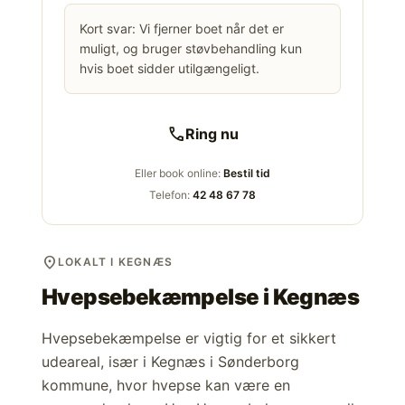
Kort svar: Vi fjerner boet når det er
muligt, og bruger støvbehandling kun
hvis boet sidder utilgængeligt.
call
Ring nu
Eller book online:
Bestil tid
Telefon:
42 48 67 78
location_on
LOKALT I KEGNÆS
Hvepsebekæmpelse i
Kegnæs
Hvepsebekæmpelse er vigtig for et sikkert
udeareal, især i Kegnæs i Sønderborg
kommune, hvor hvepse kan være en