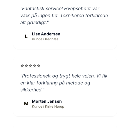
"Fantastisk service! Hvepseboet var
væk på ingen tid. Teknikeren forklarede
alt grundigt."
Lise Andersen
L
Kunde i Kegnæs
star
star
star
star
star
"Professionelt og trygt hele vejen. Vi fik
en klar forklaring på metode og
sikkerhed."
Morten Jensen
M
Kunde i Kirke Hørup