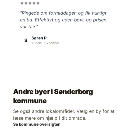
star
star
star
star
star
"Ringede om formiddagen og fik hurtigt
en tid. Effektivt og uden bøvl, og prisen
var fair."
Søren P.
S
Kunde i Skodsbøl
Andre byer i
Sønderborg
kommune
Se også andre lokalområder. Vælg en by for at
læse mere om hjælp i dit område.
Se kommune oversigten