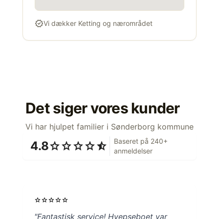
verified
Vi dækker Ketting og nærområdet
Det siger vores kunder
Vi har hjulpet familier i Sønderborg kommune
Baseret på 240+
4.8
star
star
star
star
star_half
anmeldelser
star
star
star
star
star
"Fantastisk service! Hvepseboet var