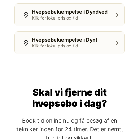
Hvepsebekæmpelse i Dyndved
location_on
arrow_forward
Klik for lokal pris og tid
Hvepsebekæmpelse i Dynt
location_on
arrow_forward
Klik for lokal pris og tid
Skal vi fjerne dit
hvepsebo i dag?
Book tid online nu og få besøg af en
tekniker inden for 24 timer. Det er nemt,
hurtigt og sikkert.