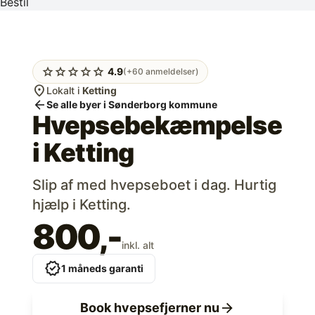
Bestil
star
star
star
star
star
4.9
(+60 anmeldelser)
location_on
Lokalt i
Ketting
arrow_back
Se alle byer i Sønderborg kommune
Hvepsebekæmpelse
i
Ketting
Slip af med hvepseboet i dag. Hurtig
hjælp i Ketting.
800,-
inkl. alt
verified
1 måneds garanti
arrow_forward
Book hvepsefjerner nu