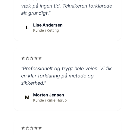
væk på ingen tid. Teknikeren forklarede
alt grundigt."
Lise Andersen
L
Kunde i Ketting
star
star
star
star
star
"Professionelt og trygt hele vejen. Vi fik
en klar forklaring på metode og
sikkerhed."
Morten Jensen
M
Kunde i Kirke Hørup
star
star
star
star
star