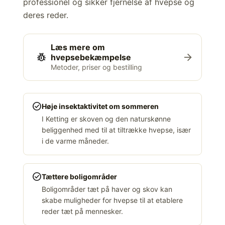
professionel og sikker fjernelse af hvepse og
deres reder.
Læs mere om
pest_control
arrow_forward
hvepsebekæmpelse
Metoder, priser og bestilling
check_circle
Høje insektaktivitet om sommeren
I Ketting er skoven og den naturskønne
beliggenhed med til at tiltrække hvepse, især
i de varme måneder.
check_circle
Tættere boligområder
Boligområder tæt på haver og skov kan
skabe muligheder for hvepse til at etablere
reder tæt på mennesker.