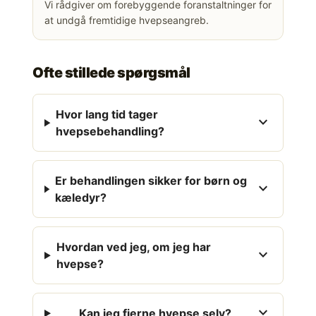
Vi rådgiver om forebyggende foranstaltninger for
at undgå fremtidige hvepseangreb.
Ofte stillede spørgsmål
Hvor lang tid tager
expand_more
hvepsebehandling?
Er behandlingen sikker for børn og
expand_more
kæledyr?
Hvordan ved jeg, om jeg har
expand_more
hvepse?
expand_more
Kan jeg fjerne hvepse selv?