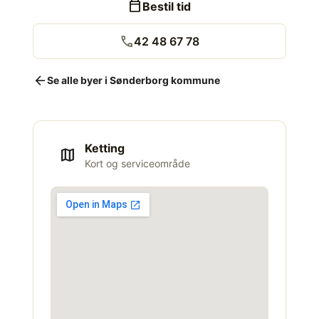
calendar_today
Bestil tid
call
42 48 67 78
arrow_back
Se alle byer i Sønderborg kommune
Ketting
map
Kort og serviceområde