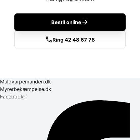
arrow_forward
Bestil online
call
Ring 42 48 67 78
Muldvarpemanden.dk
Myrerbekæmpelse.dk
Facebook-f