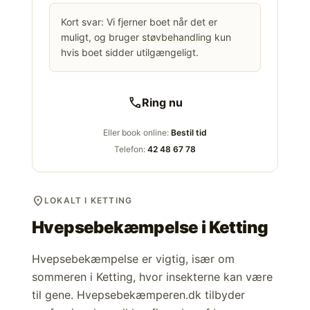
Kort svar: Vi fjerner boet når det er
muligt, og bruger støvbehandling kun
hvis boet sidder utilgængeligt.
call
Ring nu
Eller book online:
Bestil tid
Telefon:
42 48 67 78
location_on
LOKALT I KETTING
Hvepsebekæmpelse i
Ketting
Hvepsebekæmpelse er vigtig, især om
sommeren i Ketting, hvor insekterne kan være
til gene. Hvepsebekæmperen.dk tilbyder