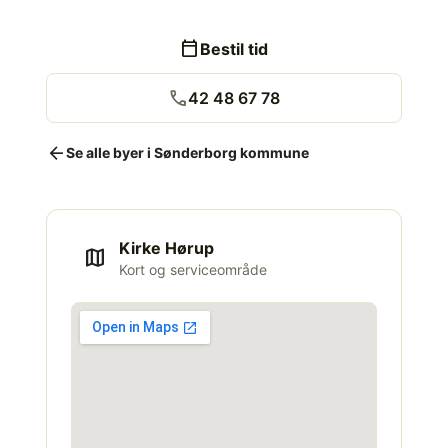
calendar_today
Bestil tid
call
42 48 67 78
arrow_back
Se alle byer i Sønderborg kommune
Kirke Hørup
map
Kort og serviceområde