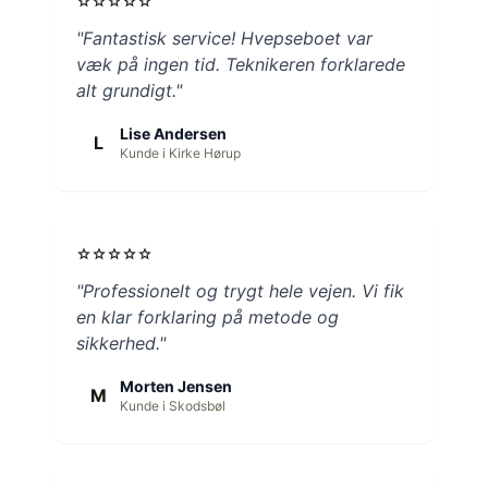
star
star
star
star
star
"Fantastisk service! Hvepseboet var
væk på ingen tid. Teknikeren forklarede
alt grundigt."
Lise Andersen
L
Kunde i Kirke Hørup
star
star
star
star
star
"Professionelt og trygt hele vejen. Vi fik
en klar forklaring på metode og
sikkerhed."
Morten Jensen
M
Kunde i Skodsbøl