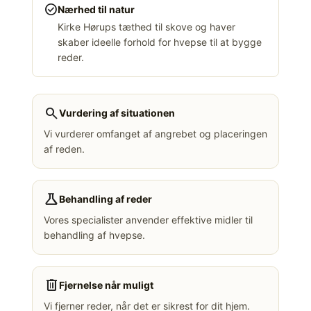
check_circle
Nærhed til natur
Kirke Hørups tæthed til skove og haver
skaber ideelle forhold for hvepse til at bygge
reder.
search
Vurdering af situationen
Vi vurderer omfanget af angrebet og placeringen
af reden.
science
Behandling af reder
Vores specialister anvender effektive midler til
behandling af hvepse.
delete
Fjernelse når muligt
Vi fjerner reder, når det er sikrest for dit hjem.