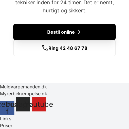
tekniker inden for 24 timer. Det er nemt,
hurtigt og sikkert.
arrow_forward
Bestil online
call
Ring 42 48 67 78
Muldvarpemanden.dk
Myrerbekæmpelse.dk
cebook-
Instagram
Youtube
f
Links
Priser