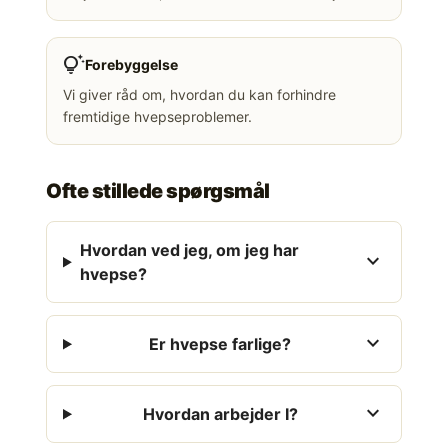
tips_and_updates
Forebyggelse
Vi giver råd om, hvordan du kan forhindre
fremtidige hvepseproblemer.
Ofte stillede spørgsmål
Hvordan ved jeg, om jeg har
expand_more
hvepse?
expand_more
Er hvepse farlige?
expand_more
Hvordan arbejder I?