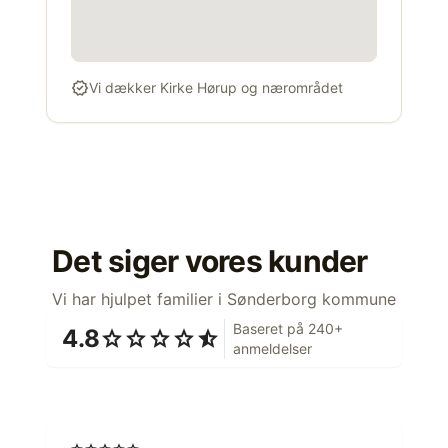
verified
Vi dækker Kirke Hørup og nærområdet
Det siger vores kunder
Vi har hjulpet familier i Sønderborg kommune
Baseret på 240+
4.8
star
star
star
star
star_half
anmeldelser