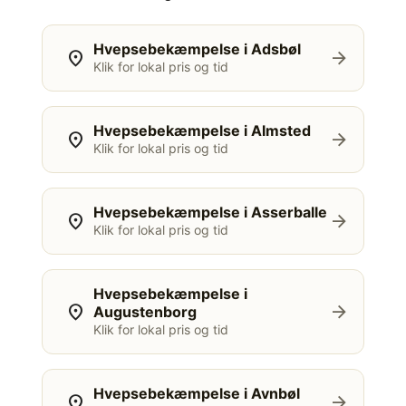
Hvepsebekæmpelse i Adsbøl
location_on
arrow_forward
Klik for lokal pris og tid
Hvepsebekæmpelse i Almsted
location_on
arrow_forward
Klik for lokal pris og tid
Hvepsebekæmpelse i Asserballe
location_on
arrow_forward
Klik for lokal pris og tid
Hvepsebekæmpelse i
location_on
arrow_forward
Augustenborg
Klik for lokal pris og tid
Hvepsebekæmpelse i Avnbøl
location_on
arrow_forward