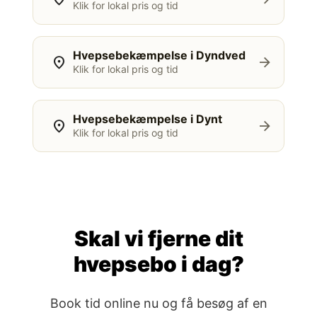
Klik for lokal pris og tid
Hvepsebekæmpelse i Dyndved
location_on
arrow_forward
Klik for lokal pris og tid
Hvepsebekæmpelse i Dynt
location_on
arrow_forward
Klik for lokal pris og tid
Skal vi fjerne dit
hvepsebo i dag?
Book tid online nu og få besøg af en