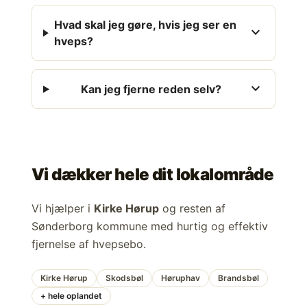
Hvad skal jeg gøre, hvis jeg ser en
expand_more
hveps?
expand_more
Kan jeg fjerne reden selv?
Vi dækker hele dit lokalområde
Vi hjælper i
Kirke Hørup
og resten af
Sønderborg kommune med hurtig og effektiv
fjernelse af hvepsebo.
Kirke Hørup
Skodsbøl
Høruphav
Brandsbøl
+ hele oplandet