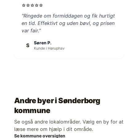
star
star
star
star
star
"Ringede om formiddagen og fik hurtigt
en tid. Effektivt og uden bøvl, og prisen
var fair."
Søren P.
S
Kunde i Høruphav
Andre byer i
Sønderborg
kommune
Se også andre lokalområder. Vælg en by for at
læse mere om hjælp i dit område.
Se kommune oversigten