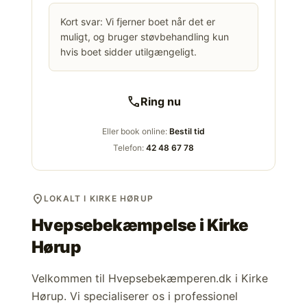
Kort svar: Vi fjerner boet når det er
muligt, og bruger støvbehandling kun
hvis boet sidder utilgængeligt.
call
Ring nu
Eller book online:
Bestil tid
Telefon:
42 48 67 78
location_on
LOKALT I KIRKE HØRUP
Hvepsebekæmpelse i
Kirke
Hørup
Velkommen til Hvepsebekæmperen.dk i Kirke
Hørup. Vi specialiserer os i professionel