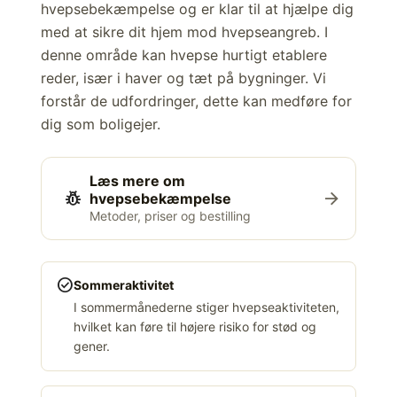
hvepsebekæmpelse og er klar til at hjælpe dig
med at sikre dit hjem mod hvepseangreb. I
denne område kan hvepse hurtigt etablere
reder, især i haver og tæt på bygninger. Vi
forstår de udfordringer, dette kan medføre for
dig som boligejer.
Læs mere om
pest_control
arrow_forward
hvepsebekæmpelse
Metoder, priser og bestilling
check_circle
Sommeraktivitet
I sommermånederne stiger hvepseaktiviteten,
hvilket kan føre til højere risiko for stød og
gener.