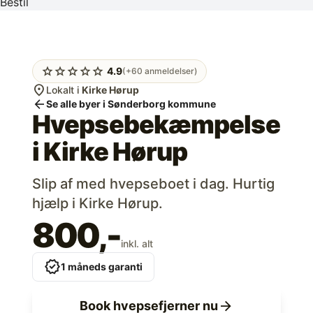
Bestil
star
star
star
star
star
4.9
(+60 anmeldelser)
location_on
Lokalt i
Kirke Hørup
arrow_back
Se alle byer i Sønderborg kommune
Hvepsebekæmpelse
i
Kirke Hørup
Slip af med hvepseboet i dag. Hurtig
hjælp i Kirke Hørup.
800,-
inkl. alt
verified
1 måneds garanti
arrow_forward
Book hvepsefjerner nu