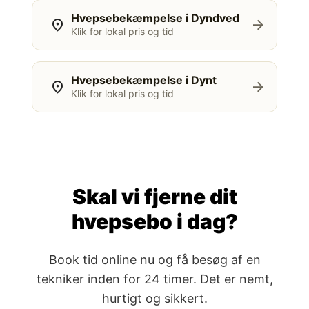
Hvepsebekæmpelse i Dyndved
location_on
arrow_forward
Klik for lokal pris og tid
Hvepsebekæmpelse i Dynt
location_on
arrow_forward
Klik for lokal pris og tid
Skal vi fjerne dit
hvepsebo i dag?
Book tid online nu og få besøg af en
tekniker inden for 24 timer. Det er nemt,
hurtigt og sikkert.