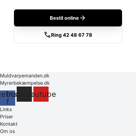
arrow_forward
Bestil online
call
Ring 42 48 67 78
Muldvarpemanden.dk
Myrerbekæmpelse.dk
cebook-
Instagram
Youtube
f
Links
Priser
Kontakt
Om os