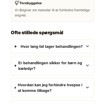
tips_and_updates
Forebyggelse
Vi rådgiver om metoder til at forhindre fremtidige
angreb.
Ofte stillede spørgsmål
expand_more
Hvor lang tid tager behandlingen?
Er behandlingen sikker for børn og
expand_more
kæledyr?
Hvordan kan jeg forhindre hvepse i
expand_more
at komme tilbage?