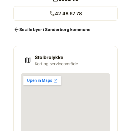
call
42 48 67 78
arrow_back
Se alle byer i Sønderborg kommune
Stolbrolykke
map
Kort og serviceområde