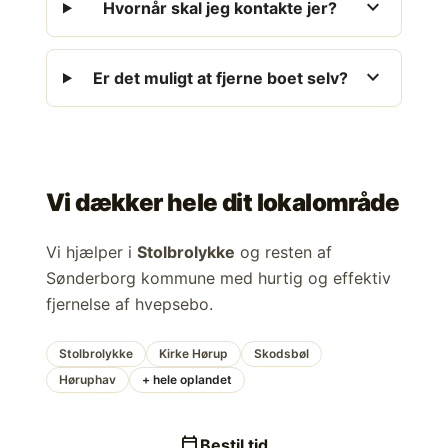
expand_more
Hvornår skal jeg kontakte jer?
expand_more
Er det muligt at fjerne boet selv?
Vi dækker hele dit lokalområde
Vi hjælper i
Stolbrolykke
og resten af
Sønderborg kommune med hurtig og effektiv
fjernelse af hvepsebo.
Stolbrolykke
Kirke Hørup
Skodsbøl
Høruphav
+ hele oplandet
calendar_today
Bestil tid