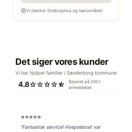
verified
Vi dækker Stolbrolykke og nærområdet
Det siger vores kunder
Vi har hjulpet familier i Sønderborg kommune
Baseret på 240+
4.8
star
star
star
star
star_half
anmeldelser
star
star
star
star
star
"Fantastisk service! Hvepseboet var