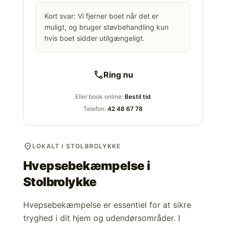
Kort svar: Vi fjerner boet når det er
muligt, og bruger støvbehandling kun
hvis boet sidder utilgængeligt.
call
Ring nu
Eller book online:
Bestil tid
Telefon:
42 48 67 78
location_on
LOKALT I STOLBROLYKKE
Hvepsebekæmpelse i
Stolbrolykke
Hvepsebekæmpelse er essentiel for at sikre
tryghed i dit hjem og udendørsområder. I