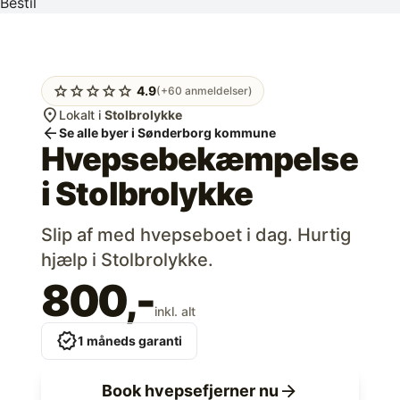
Bestil
star
star
star
star
star
4.9
(+60 anmeldelser)
location_on
Lokalt i
Stolbrolykke
arrow_back
Se alle byer i Sønderborg kommune
Hvepsebekæmpelse
i
Stolbrolykke
Slip af med hvepseboet i dag. Hurtig
hjælp i Stolbrolykke.
800,-
inkl. alt
verified
1 måneds garanti
arrow_forward
Book hvepsefjerner nu