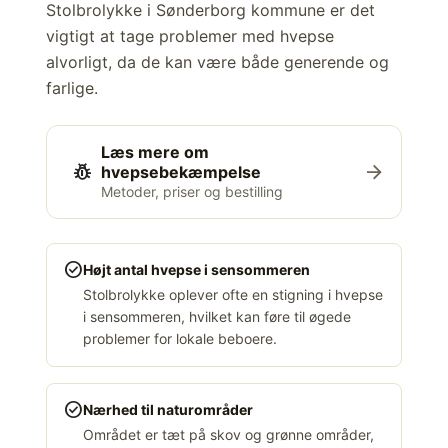
Stolbrolykke i Sønderborg kommune er det
vigtigt at tage problemer med hvepse
alvorligt, da de kan være både generende og
farlige.
Læs mere om
pest_control
arrow_forward
hvepsebekæmpelse
Metoder, priser og bestilling
check_circle
Højt antal hvepse i sensommeren
Stolbrolykke oplever ofte en stigning i hvepse
i sensommeren, hvilket kan føre til øgede
problemer for lokale beboere.
check_circle
Nærhed til naturområder
Området er tæt på skov og grønne områder,