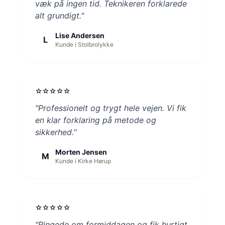
væk på ingen tid. Teknikeren forklarede
alt grundigt."
Lise Andersen
L
Kunde i Stolbrolykke
star
star
star
star
star
"Professionelt og trygt hele vejen. Vi fik
en klar forklaring på metode og
sikkerhed."
Morten Jensen
M
Kunde i Kirke Hørup
star
star
star
star
star
"Ringede om formiddagen og fik hurtigt