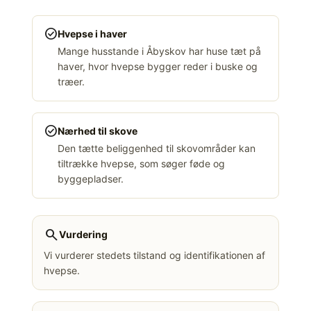
check_circle
Hvepse i haver
Mange husstande i Åbyskov har huse tæt på
haver, hvor hvepse bygger reder i buske og
træer.
check_circle
Nærhed til skove
Den tætte beliggenhed til skovområder kan
tiltrække hvepse, som søger føde og
byggepladser.
search
Vurdering
Vi vurderer stedets tilstand og identifikationen af
hvepse.