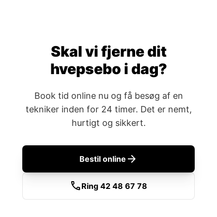
Skal vi fjerne dit
hvepsebo i dag?
Book tid online nu og få besøg af en
tekniker inden for 24 timer. Det er nemt,
hurtigt og sikkert.
arrow_forward
Bestil online
call
Ring 42 48 67 78