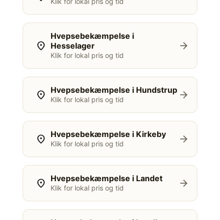
Klik for lokal pris og tid
Hvepsebekæmpelse i
location_on
arrow_forward
Hesselager
Klik for lokal pris og tid
Hvepsebekæmpelse i Hundstrup
location_on
arrow_forward
Klik for lokal pris og tid
Hvepsebekæmpelse i Kirkeby
location_on
arrow_forward
Klik for lokal pris og tid
Hvepsebekæmpelse i Landet
location_on
arrow_forward
Klik for lokal pris og tid