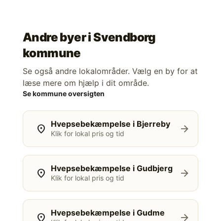
Andre byer i
Svendborg
kommune
Se også andre lokalområder. Vælg en by for at
læse mere om hjælp i dit område.
Se kommune oversigten
Hvepsebekæmpelse i Bjerreby
location_on
arrow_forward
Klik for lokal pris og tid
Hvepsebekæmpelse i Gudbjerg
location_on
arrow_forward
Klik for lokal pris og tid
Hvepsebekæmpelse i Gudme
location_on
arrow_forward