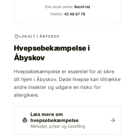
Eller book online:
Bestil tid
Telefon:
42 48 67 78
location_on
LOKALT I ÅBYSKOV
Hvepsebekæmpelse i
Åbyskov
Hvepsebekæmpelse er essentiel for at sikre
dit hjem i Åbyskov. Døde hvepse kan tiltrække
andre insekter og udgøre en risiko for
allergikere.
Læs mere om
pest_control
arrow_forward
hvepsebekæmpelse
Metoder, priser og bestilling