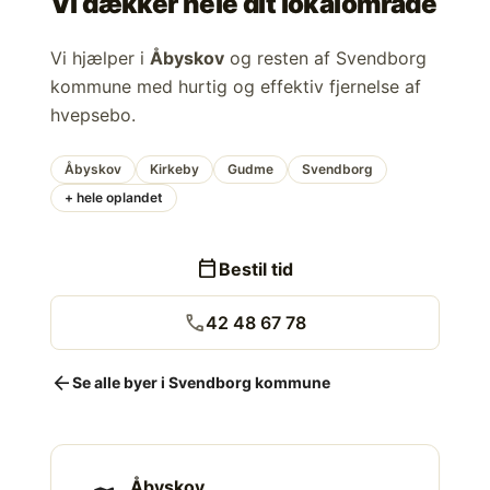
Vi dækker hele dit lokalområde
Vi hjælper i
Åbyskov
og resten af Svendborg
kommune med hurtig og effektiv fjernelse af
hvepsebo.
Åbyskov
Kirkeby
Gudme
Svendborg
+ hele oplandet
calendar_today
Bestil tid
call
42 48 67 78
arrow_back
Se alle byer i Svendborg kommune
Åbyskov