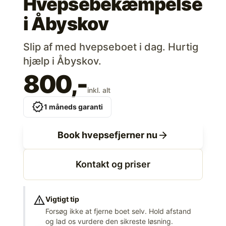
Hvepsebekæmpelse
i
Åbyskov
Slip af med hvepseboet i dag. Hurtig
hjælp i Åbyskov.
800,-
inkl. alt
verified
1 måneds garanti
arrow_forward
Book hvepsefjerner nu
Kontakt og priser
warning
Vigtigt tip
Forsøg ikke at fjerne boet selv. Hold afstand
og lad os vurdere den sikreste løsning.