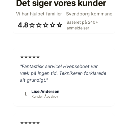
Det siger vores kunder
Vi har hjulpet familier i Svendborg kommune
Baseret på 240+
4.8
star
star
star
star
star_half
anmeldelser
star
star
star
star
star
"Fantastisk service! Hvepseboet var
væk på ingen tid. Teknikeren forklarede
alt grundigt."
Lise Andersen
L
Kunde i Åbyskov
star
star
star
star
star