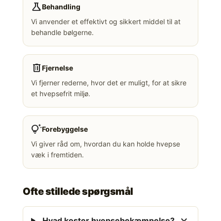
science
Behandling
Vi anvender et effektivt og sikkert middel til at
behandle bølgerne.
delete
Fjernelse
Vi fjerner rederne, hvor det er muligt, for at sikre
et hvepsefrit miljø.
tips_and_updates
Forebyggelse
Vi giver råd om, hvordan du kan holde hvepse
væk i fremtiden.
Ofte stillede spørgsmål
expand_more
Hvad koster hvepsebekæmpelse?