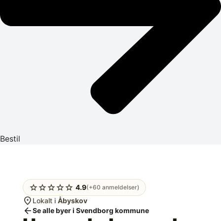
Bestil
star
star
star
star
star
4.9
(+60 anmeldelser)
location_on
Lokalt i
Åbyskov
arrow_back
Se alle byer i Svendborg kommune