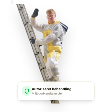
Autoriseret behandling
shield
Miljøgodkendte midler