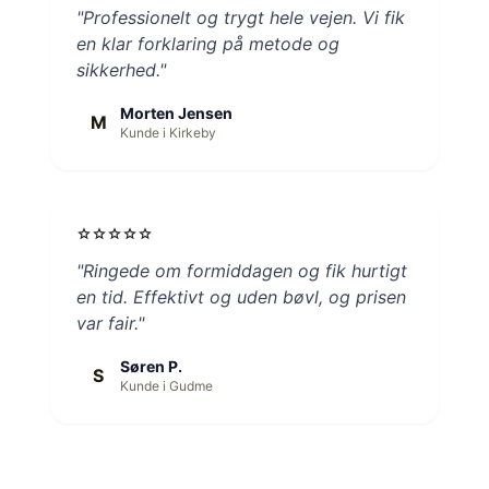
"Professionelt og trygt hele vejen. Vi fik
en klar forklaring på metode og
sikkerhed."
Morten Jensen
M
Kunde i Kirkeby
star
star
star
star
star
"Ringede om formiddagen og fik hurtigt
en tid. Effektivt og uden bøvl, og prisen
var fair."
Søren P.
S
Kunde i Gudme