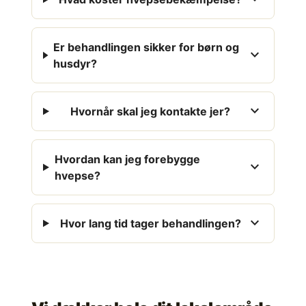
Er behandlingen sikker for børn og
expand_more
husdyr?
expand_more
Hvornår skal jeg kontakte jer?
Hvordan kan jeg forebygge
expand_more
hvepse?
expand_more
Hvor lang tid tager behandlingen?