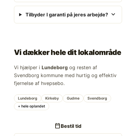
expand_more
Tilbyder I garanti på jeres arbejde?
Vi dækker hele dit lokalområde
Vi hjælper i
Lundeborg
og resten af
Svendborg kommune med hurtig og effektiv
fjernelse af hvepsebo.
Lundeborg
Kirkeby
Gudme
Svendborg
+ hele oplandet
calendar_today
Bestil tid