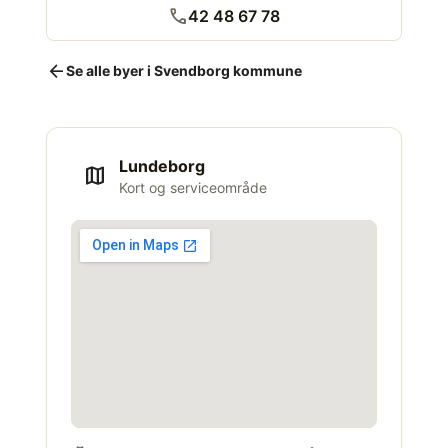
call
42 48 67 78
arrow_back
Se alle byer i Svendborg kommune
Lundeborg
map
Kort og serviceområde