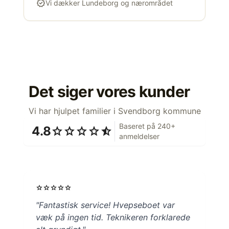
verified
Vi dækker Lundeborg og nærområdet
Det siger vores kunder
Vi har hjulpet familier i Svendborg kommune
Baseret på 240+
4.8
star
star
star
star
star_half
anmeldelser
star
star
star
star
star
"Fantastisk service! Hvepseboet var
væk på ingen tid. Teknikeren forklarede