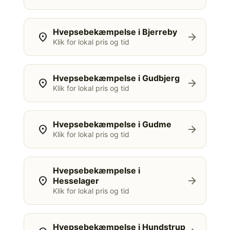
Hvepsebekæmpelse i Bjerreby
location_on
arrow_forward
Klik for lokal pris og tid
Hvepsebekæmpelse i Gudbjerg
location_on
arrow_forward
Klik for lokal pris og tid
Hvepsebekæmpelse i Gudme
location_on
arrow_forward
Klik for lokal pris og tid
Hvepsebekæmpelse i
location_on
arrow_forward
Hesselager
Klik for lokal pris og tid
Hvepsebekæmpelse i Hundstrup