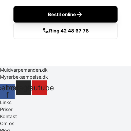
arrow_forward
Bestil online
call
Ring 42 48 67 78
Muldvarpemanden.dk
Myrerbekæmpelse.dk
cebook-
Instagram
Youtube
f
Links
Priser
Kontakt
Om os
Blog