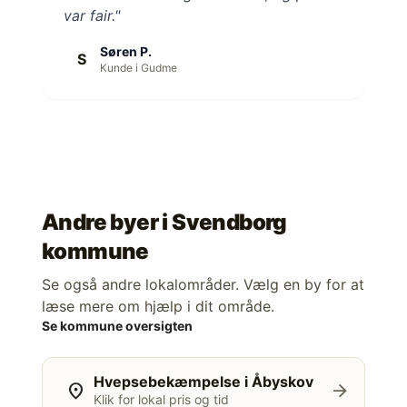
var fair."
Søren P.
S
Kunde i Gudme
Andre byer i
Svendborg
kommune
Se også andre lokalområder. Vælg en by for at
læse mere om hjælp i dit område.
Se kommune oversigten
Hvepsebekæmpelse i Åbyskov
location_on
arrow_forward
Klik for lokal pris og tid