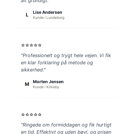
alt grundigt."
Lise Andersen
L
Kunde i Lundeborg
star
star
star
star
star
"Professionelt og trygt hele vejen. Vi fik
en klar forklaring på metode og
sikkerhed."
Morten Jensen
M
Kunde i Kirkeby
star
star
star
star
star
"Ringede om formiddagen og fik hurtigt
en tid. Effektivt og uden bøvl, og prisen