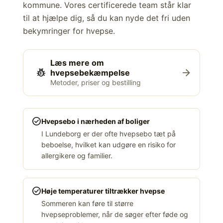
kommune. Vores certificerede team står klar
til at hjælpe dig, så du kan nyde det fri uden
bekymringer for hvepse.
Læs mere om
pest_control
arrow_forward
hvepsebekæmpelse
Metoder, priser og bestilling
check_circle
Hvepsebo i nærheden af boliger
I Lundeborg er der ofte hvepsebo tæt på
beboelse, hvilket kan udgøre en risiko for
allergikere og familier.
check_circle
Høje temperaturer tiltrækker hvepse
Sommeren kan føre til større
hvepseproblemer, når de søger efter føde og