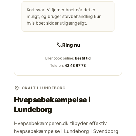
Kort svar: Vi fjerner boet når det er
muligt, og bruger støvbehandling kun
hvis boet sidder utilgængeligt.
call
Ring nu
Eller book online:
Bestil tid
Telefon:
42 48 67 78
location_on
LOKALT I LUNDEBORG
Hvepsebekæmpelse i
Lundeborg
Hvepsebekæmperen.dk tilbyder effektiv
hvepsebekæmpelse i Lundeborg i Svendborg