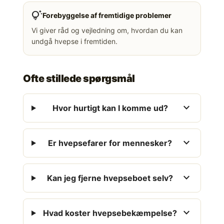
tips_and_updates
Forebyggelse af fremtidige problemer
Vi giver råd og vejledning om, hvordan du kan
undgå hvepse i fremtiden.
Ofte stillede spørgsmål
expand_more
Hvor hurtigt kan I komme ud?
expand_more
Er hvepsefarer for mennesker?
expand_more
Kan jeg fjerne hvepseboet selv?
expand_more
Hvad koster hvepsebekæmpelse?