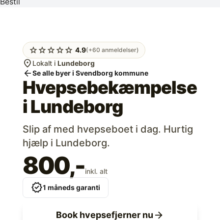
Bestil
star
star
star
star
star
4.9
(+60 anmeldelser)
location_on
Lokalt i
Lundeborg
arrow_back
Se alle byer i Svendborg kommune
Hvepsebekæmpelse
i
Lundeborg
Slip af med hvepseboet i dag. Hurtig
hjælp i Lundeborg.
800,-
inkl. alt
verified
1 måneds garanti
arrow_forward
Book hvepsefjerner nu