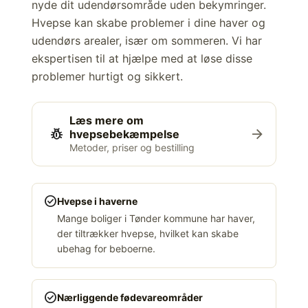
nyde dit udendørsområde uden bekymringer.
Hvepse kan skabe problemer i dine haver og
udendørs arealer, især om sommeren. Vi har
ekspertisen til at hjælpe med at løse disse
problemer hurtigt og sikkert.
Læs mere om
pest_control
arrow_forward
hvepsebekæmpelse
Metoder, priser og bestilling
check_circle
Hvepse i haverne
Mange boliger i Tønder kommune har haver,
der tiltrækker hvepse, hvilket kan skabe
ubehag for beboerne.
check_circle
Nærliggende fødevareområder