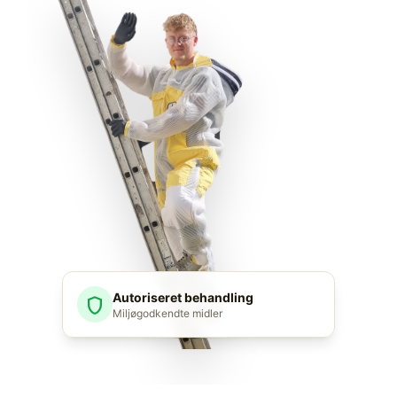
Autoriseret behandling
shield
Miljøgodkendte midler