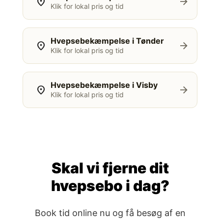
location_on
arrow_forward
Klik for lokal pris og tid
Hvepsebekæmpelse i Tønder
location_on
arrow_forward
Klik for lokal pris og tid
Hvepsebekæmpelse i Visby
location_on
arrow_forward
Klik for lokal pris og tid
Skal vi fjerne dit
hvepsebo i dag?
Book tid online nu og få besøg af en