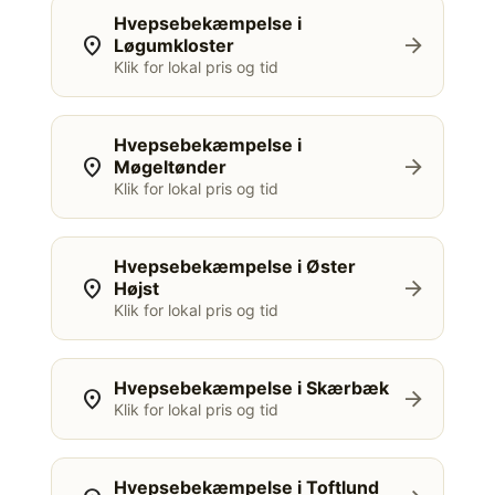
Hvepsebekæmpelse i
location_on
arrow_forward
Løgumkloster
Klik for lokal pris og tid
Hvepsebekæmpelse i
location_on
arrow_forward
Møgeltønder
Klik for lokal pris og tid
Hvepsebekæmpelse i Øster
location_on
arrow_forward
Højst
Klik for lokal pris og tid
Hvepsebekæmpelse i Skærbæk
location_on
arrow_forward
Klik for lokal pris og tid
Hvepsebekæmpelse i Toftlund