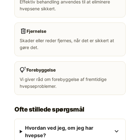
Effektiv behandling anvendes til at eliminere
hvepsene sikkert.
delete
Fjernelse
Skader eller reder fjernes, når det er sikkert at
gøre det.
tips_and_updates
Forebyggelse
Vi giver råd om forebyggelse af fremtidige
hvepseproblemer.
Ofte stillede spørgsmål
Hvordan ved jeg, om jeg har
expand_more
hvepse?