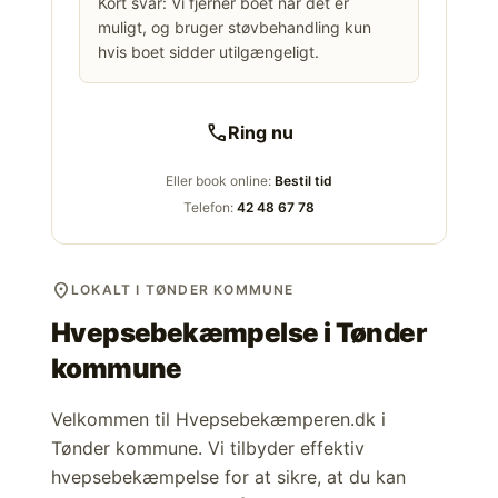
Kort svar: Vi fjerner boet når det er
muligt, og bruger støvbehandling kun
hvis boet sidder utilgængeligt.
call
Ring nu
Eller book online:
Bestil tid
Telefon:
42 48 67 78
location_on
LOKALT I TØNDER KOMMUNE
Hvepsebekæmpelse i
Tønder
kommune
Velkommen til Hvepsebekæmperen.dk i
Tønder kommune. Vi tilbyder effektiv
hvepsebekæmpelse for at sikre, at du kan