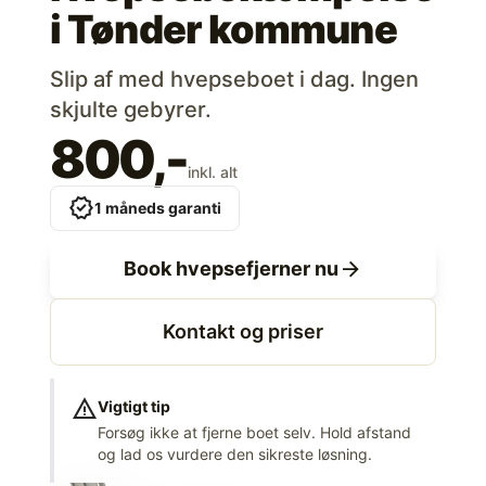
i
Tønder kommune
Slip af med hvepseboet i dag. Ingen
skjulte gebyrer.
800,-
inkl. alt
verified
1 måneds garanti
arrow_forward
Book hvepsefjerner nu
Kontakt og priser
warning
Vigtigt tip
Forsøg ikke at fjerne boet selv. Hold afstand
og lad os vurdere den sikreste løsning.