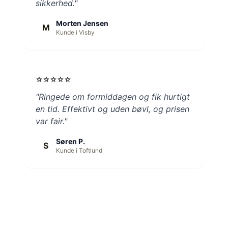
sikkerhed."
Morten Jensen
M
Kunde i Visby
star
star
star
star
star
"Ringede om formiddagen og fik hurtigt
en tid. Effektivt og uden bøvl, og prisen
var fair."
Søren P.
S
Kunde i Toftlund