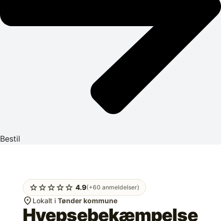
Bestil
star
star
star
star
star
4.9
(+60 anmeldelser)
location_on
Lokalt i
Tønder kommune
Hvepsebekæmpelse