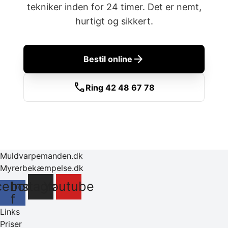
tekniker inden for 24 timer. Det er nemt,
hurtigt og sikkert.
arrow_forward
Bestil online
call
Ring 42 48 67 78
Muldvarpemanden.dk
Myrerbekæmpelse.dk
cebook-
Instagram
Youtube
f
Links
Priser