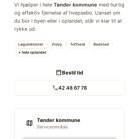
Vi hjælper i hele
Tønder kommune
med hurtig
og effektiv fjernelse af hvepsebo. Uanset om
du bor i byen eller i oplandet, står vi klar til at
rykke ud.
Løgumkloster
Visby
Toftlund
Bedsted
+ hele oplandet
calendar_today
Bestil tid
call
42 48 67 78
Tønder kommune
map
Serviceområde