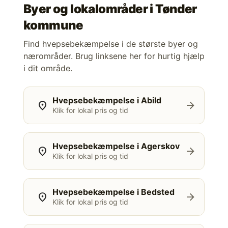
Byer og lokalområder i
Tønder
kommune
Find hvepsebekæmpelse i de største byer og
nærområder. Brug linksene her for hurtig hjælp
i dit område.
Hvepsebekæmpelse i Abild
location_on
arrow_forward
Klik for lokal pris og tid
Hvepsebekæmpelse i Agerskov
location_on
arrow_forward
Klik for lokal pris og tid
Hvepsebekæmpelse i Bedsted
location_on
arrow_forward
Klik for lokal pris og tid