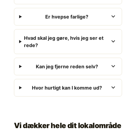
expand_more
Er hvepse farlige?
Hvad skal jeg gøre, hvis jeg ser et
expand_more
rede?
expand_more
Kan jeg fjerne reden selv?
expand_more
Hvor hurtigt kan I komme ud?
Vi dækker hele dit lokalområde