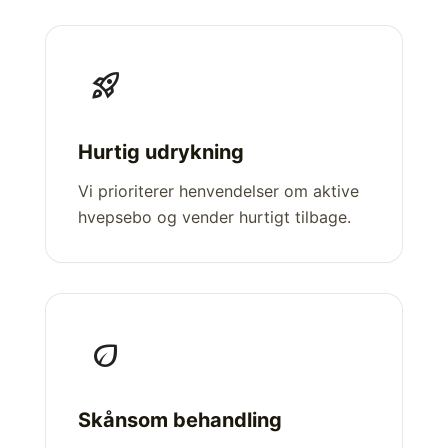
rocket_launch
Hurtig udrykning
Vi prioriterer henvendelser om aktive
hvepsebo og vender hurtigt tilbage.
eco
Skånsom behandling