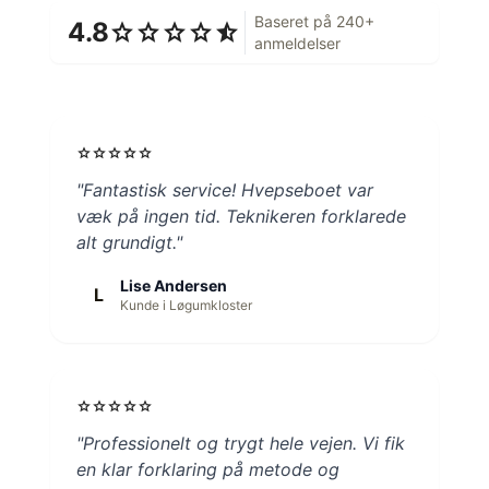
Baseret på 240+
4.8
star
star
star
star
star_half
anmeldelser
star
star
star
star
star
"Fantastisk service! Hvepseboet var
væk på ingen tid. Teknikeren forklarede
alt grundigt."
Lise Andersen
L
Kunde i Løgumkloster
star
star
star
star
star
"Professionelt og trygt hele vejen. Vi fik
en klar forklaring på metode og