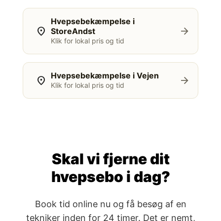
Hvepsebekæmpelse i
location_on
arrow_forward
StoreAndst
Klik for lokal pris og tid
Hvepsebekæmpelse i Vejen
location_on
arrow_forward
Klik for lokal pris og tid
Skal vi fjerne dit
hvepsebo i dag?
Book tid online nu og få besøg af en
tekniker inden for 24 timer. Det er nemt,