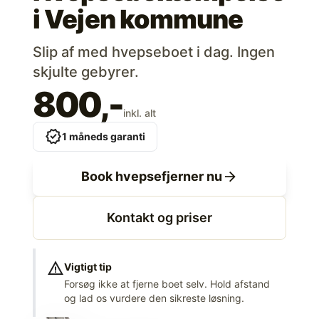
i
Vejen kommune
Slip af med hvepseboet i dag. Ingen
skjulte gebyrer.
800,-
inkl. alt
verified
1 måneds garanti
arrow_forward
Book hvepsefjerner nu
Kontakt og priser
warning
Vigtigt tip
Forsøg ikke at fjerne boet selv. Hold afstand
og lad os vurdere den sikreste løsning.