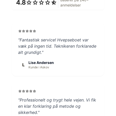
4.8
star
star
star
star
star_half
anmeldelser
star
star
star
star
star
"Fantastisk service! Hvepseboet var
væk på ingen tid. Teknikeren forklarede
alt grundigt."
Lise Andersen
L
Kunde i Askov
star
star
star
star
star
"Professionelt og trygt hele vejen. Vi fik
en klar forklaring på metode og
sikkerhed."