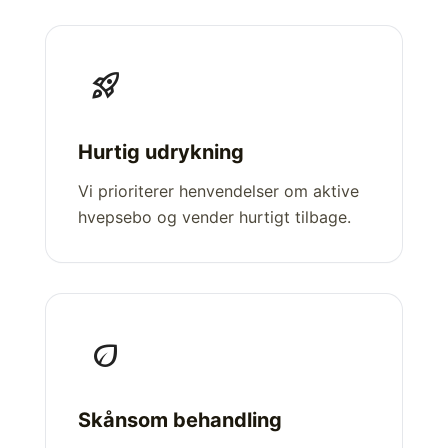
rocket_launch
Hurtig udrykning
Vi prioriterer henvendelser om aktive
hvepsebo og vender hurtigt tilbage.
eco
Skånsom behandling