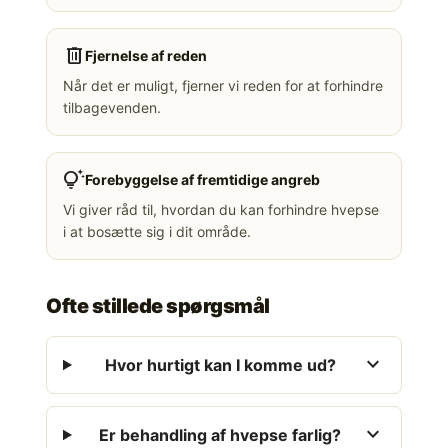
delete
Fjernelse af reden
Når det er muligt, fjerner vi reden for at forhindre
tilbagevenden.
tips_and_updates
Forebyggelse af fremtidige angreb
Vi giver råd til, hvordan du kan forhindre hvepse
i at bosætte sig i dit område.
Ofte stillede spørgsmål
expand_more
Hvor hurtigt kan I komme ud?
expand_more
Er behandling af hvepse farlig?