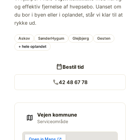
og effektiv fjernelse af hvepsebo. Uanset om
du bor i byen eller i oplandet, står vi klar til at
rykke ud.
Askov
SønderHygum
Glejbjerg
Gesten
+ hele oplandet
calendar_today
Bestil tid
call
42 48 67 78
Vejen kommune
map
Serviceområde