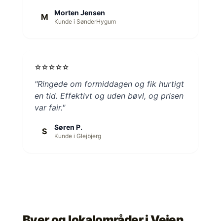
Morten Jensen
M
Kunde i SønderHygum
star
star
star
star
star
"Ringede om formiddagen og fik hurtigt
en tid. Effektivt og uden bøvl, og prisen
var fair."
Søren P.
S
Kunde i Glejbjerg
Byer og lokalområder i
Vejen