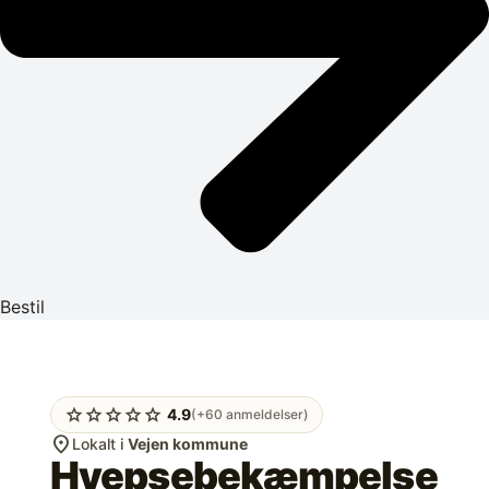
Bestil
star
star
star
star
star
4.9
(+60 anmeldelser)
location_on
Lokalt i
Vejen kommune
Hvepsebekæmpelse