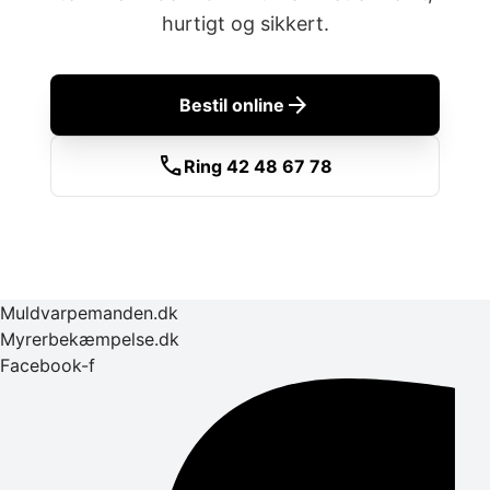
hurtigt og sikkert.
arrow_forward
Bestil online
call
Ring 42 48 67 78
Muldvarpemanden.dk
Myrerbekæmpelse.dk
Facebook-f