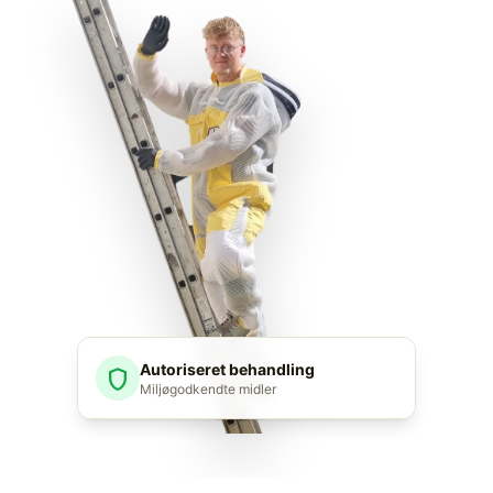
Autoriseret behandling
shield
Miljøgodkendte midler