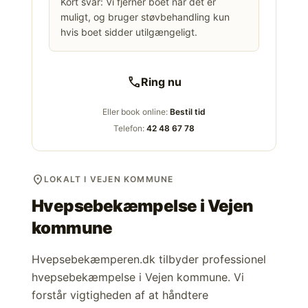
Kort svar: Vi fjerner boet når det er
muligt, og bruger støvbehandling kun
hvis boet sidder utilgængeligt.
call
Ring nu
Eller book online:
Bestil tid
Telefon:
42 48 67 78
location_on
LOKALT I VEJEN KOMMUNE
Hvepsebekæmpelse i
Vejen
kommune
Hvepsebekæmperen.dk tilbyder professionel
hvepsebekæmpelse i Vejen kommune. Vi
forstår vigtigheden af at håndtere