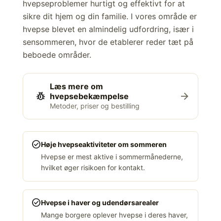
hvepseproblemer hurtigt og effektivt for at
sikre dit hjem og din familie. I vores område er
hvepse blevet en almindelig udfordring, især i
sensommeren, hvor de etablerer reder tæt på
beboede områder.
Læs mere om
pest_control
arrow_forward
hvepsebekæmpelse
Metoder, priser og bestilling
check_circle
Høje hvepseaktiviteter om sommeren
Hvepse er mest aktive i sommermånederne,
hvilket øger risikoen for kontakt.
check_circle
Hvepse i haver og udendørsarealer
Mange borgere oplever hvepse i deres haver,