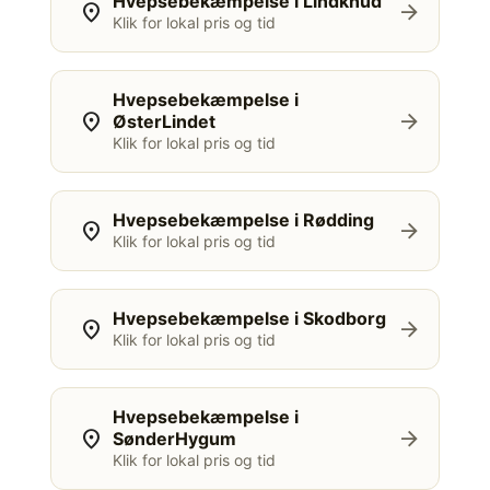
Hvepsebekæmpelse i Lindknud
location_on
arrow_forward
Klik for lokal pris og tid
Hvepsebekæmpelse i
location_on
arrow_forward
ØsterLindet
Klik for lokal pris og tid
Hvepsebekæmpelse i Rødding
location_on
arrow_forward
Klik for lokal pris og tid
Hvepsebekæmpelse i Skodborg
location_on
arrow_forward
Klik for lokal pris og tid
Hvepsebekæmpelse i
location_on
arrow_forward
SønderHygum
Klik for lokal pris og tid