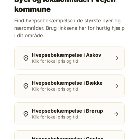
kommune
Find hvepsebekæmpelse i de største byer og
nærområder. Brug linksene her for hurtig hjælp
i dit område.
Hvepsebekæmpelse i Askov
location_on
arrow_forward
Klik for lokal pris og tid
Hvepsebekæmpelse i Bække
location_on
arrow_forward
Klik for lokal pris og tid
Hvepsebekæmpelse i Brørup
location_on
arrow_forward
Klik for lokal pris og tid
Hvepsebekæmpelse i Gesten