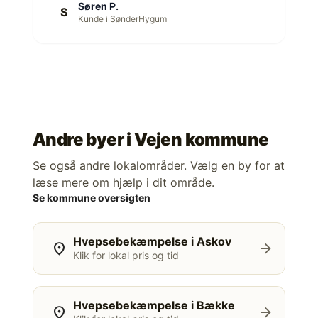
Søren P.
S
Kunde i SønderHygum
Andre byer i
Vejen kommune
Se også andre lokalområder. Vælg en by for at
læse mere om hjælp i dit område.
Se kommune oversigten
Hvepsebekæmpelse i Askov
location_on
arrow_forward
Klik for lokal pris og tid
Hvepsebekæmpelse i Bække
location_on
arrow_forward