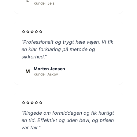
L
Kunde i Jels
star
star
star
star
star
"Professionelt og trygt hele vejen. Vi fik
en klar forklaring på metode og
sikkerhed."
Morten Jensen
M
Kunde i Askov
star
star
star
star
star
"Ringede om formiddagen og fik hurtigt
en tid. Effektivt og uden bøvl, og prisen
var fair."