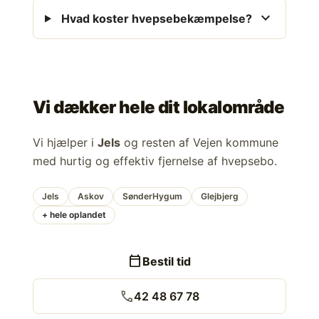
expand_more
Hvad koster hvepsebekæmpelse?
Vi dækker hele dit lokalområde
Vi hjælper i
Jels
og resten af Vejen kommune
med hurtig og effektiv fjernelse af hvepsebo.
Jels
Askov
SønderHygum
Glejbjerg
+ hele oplandet
calendar_today
Bestil tid
call
42 48 67 78