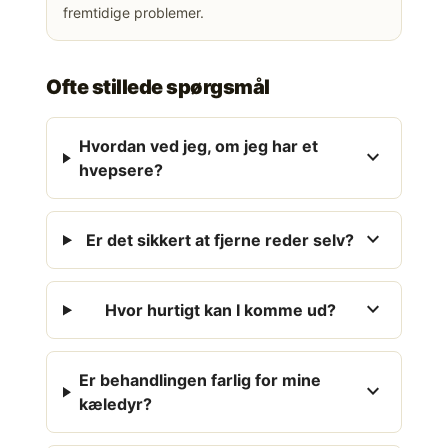
fremtidige problemer.
Ofte stillede spørgsmål
Hvordan ved jeg, om jeg har et
expand_more
hvepsere?
expand_more
Er det sikkert at fjerne reder selv?
expand_more
Hvor hurtigt kan I komme ud?
Er behandlingen farlig for mine
expand_more
kæledyr?