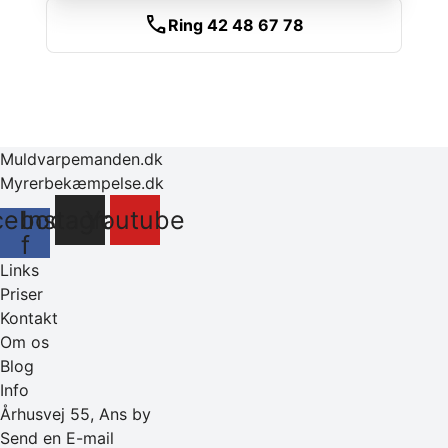
call
Ring 42 48 67 78
Muldvarpemanden.dk
Myrerbekæmpelse.dk
cebook-
Instagram
Youtube
f
Links
Priser
Kontakt
Om os
Blog
Info
Århusvej 55, Ans by
Send en E-mail