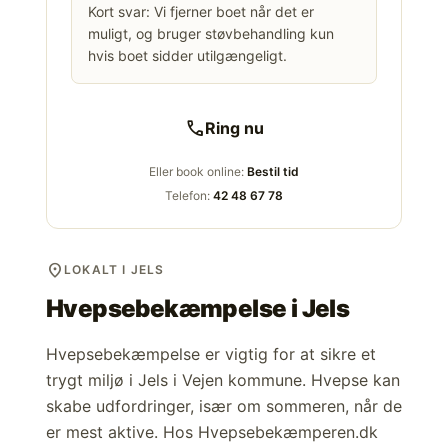
Kort svar: Vi fjerner boet når det er
muligt, og bruger støvbehandling kun
hvis boet sidder utilgængeligt.
call
Ring nu
Eller book online:
Bestil tid
Telefon:
42 48 67 78
location_on
LOKALT I JELS
Hvepsebekæmpelse i
Jels
Hvepsebekæmpelse er vigtig for at sikre et
trygt miljø i Jels i Vejen kommune. Hvepse kan
skabe udfordringer, især om sommeren, når de
er mest aktive. Hos Hvepsebekæmperen.dk