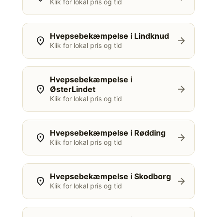
Klik for lokal pris og tid
Hvepsebekæmpelse i Lindknud
location_on
arrow_forward
Klik for lokal pris og tid
Hvepsebekæmpelse i
location_on
arrow_forward
ØsterLindet
Klik for lokal pris og tid
Hvepsebekæmpelse i Rødding
location_on
arrow_forward
Klik for lokal pris og tid
Hvepsebekæmpelse i Skodborg
location_on
arrow_forward
Klik for lokal pris og tid