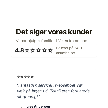
Det siger vores kunder
Vi har hjulpet familier i Vejen kommune
Baseret på 240+
4.8
star
star
star
star
star_half
anmeldelser
star
star
star
star
star
"Fantastisk service! Hvepseboet var
væk på ingen tid. Teknikeren forklarede
alt grundigt."
Lise Andersen