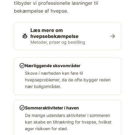
tilbyder vi professionelle løsninger til
bekæmpelse af hvepse.
Læs mere om
pest_control
arrow_forward
hvepsebekæmpelse
Metoder, priser og bestilling
check_circle
Nærliggende skovområder
Skove i nærheden kan føre til
hvepseproblemer, da de ofte bygger reden
nær boligområder.
check_circle
Sommeraktiviteter i haven
De mange udendørs aktiviteter i sommeren
kan skabe en tiltrækning for hvepse, hvilket
øger risikoen for stød.