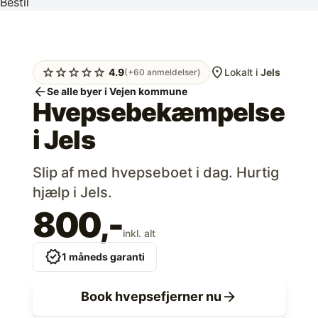
Bestil
location_on
star
star
star
star
star
4.9
Lokalt i
Jels
(+60 anmeldelser)
arrow_back
Se alle byer i Vejen kommune
Hvepsebekæmpelse
i
Jels
Slip af med hvepseboet i dag. Hurtig
hjælp i Jels.
800,-
inkl. alt
verified
1 måneds garanti
arrow_forward
Book hvepsefjerner nu