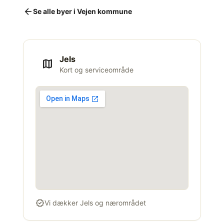
arrow_back
Se alle byer i Vejen kommune
Jels
map
Kort og serviceområde
verified
Vi dækker Jels og nærområdet