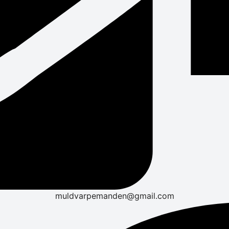
muldvarpemanden@gmail.com