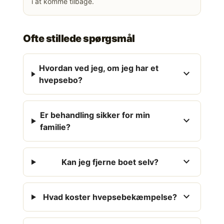
i at komme tilbage.
Ofte stillede spørgsmål
Hvordan ved jeg, om jeg har et
expand_more
hvepsebo?
Er behandling sikker for min
expand_more
familie?
expand_more
Kan jeg fjerne boet selv?
expand_more
Hvad koster hvepsebekæmpelse?