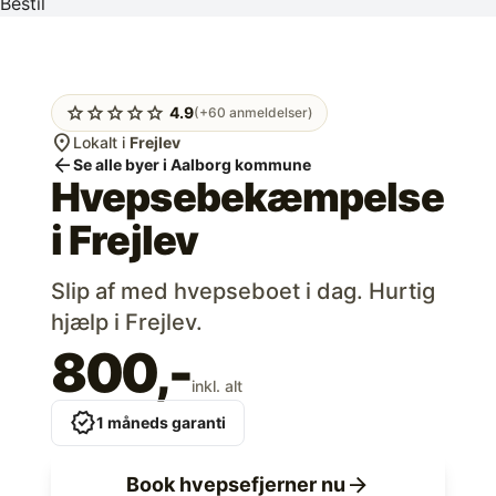
Bestil
star
star
star
star
star
4.9
(+60 anmeldelser)
location_on
Lokalt i
Frejlev
arrow_back
Se alle byer i Aalborg kommune
Hvepsebekæmpelse
i
Frejlev
Slip af med hvepseboet i dag. Hurtig
hjælp i Frejlev.
800,-
inkl. alt
verified
1 måneds garanti
arrow_forward
Book hvepsefjerner nu