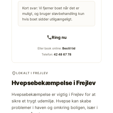
Kort svar: Vi fjerner boet når det er
muligt, og bruger støvbehandling kun
hvis boet sidder utilgængeligt.
call
Ring nu
Eller book online:
Bestil tid
Telefon:
42 48 67 78
location_on
LOKALT I FREJLEV
Hvepsebekæmpelse i
Frejlev
Hvepsebekæmpelse er vigtig i Frejlev for at
sikre et trygt udemiljø. Hvepse kan skabe
problemer i haven og omkring boligen, især i