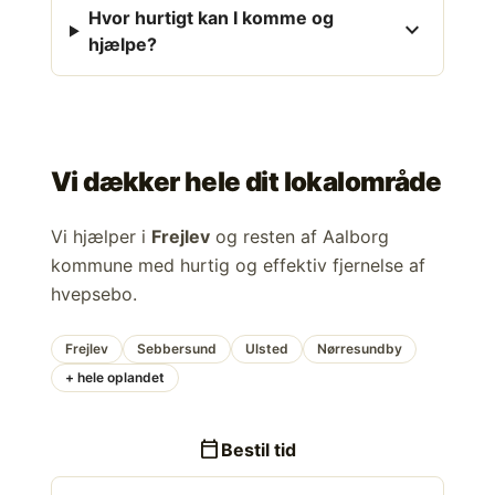
Hvor hurtigt kan I komme og
expand_more
hjælpe?
Vi dækker hele dit lokalområde
Vi hjælper i
Frejlev
og resten af Aalborg
kommune med hurtig og effektiv fjernelse af
hvepsebo.
Frejlev
Sebbersund
Ulsted
Nørresundby
+ hele oplandet
calendar_today
Bestil tid