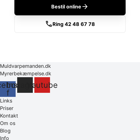
arrow_forward
Bestil online
call
Ring 42 48 67 78
Muldvarpemanden.dk
Myrerbekæmpelse.dk
cebook-
Instagram
Youtube
f
Links
Priser
Kontakt
Om os
Blog
Info