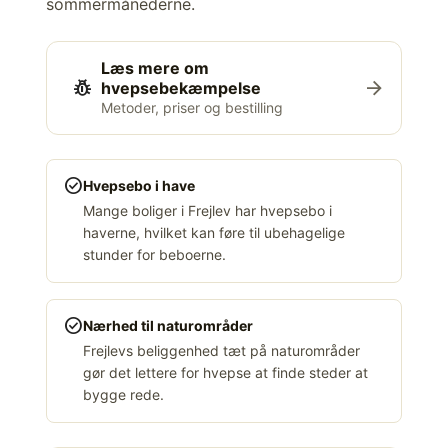
sommermånederne.
Læs mere om
pest_control
arrow_forward
hvepsebekæmpelse
Metoder, priser og bestilling
check_circle
Hvepsebo i have
Mange boliger i Frejlev har hvepsebo i
haverne, hvilket kan føre til ubehagelige
stunder for beboerne.
check_circle
Nærhed til naturområder
Frejlevs beliggenhed tæt på naturområder
gør det lettere for hvepse at finde steder at
bygge rede.