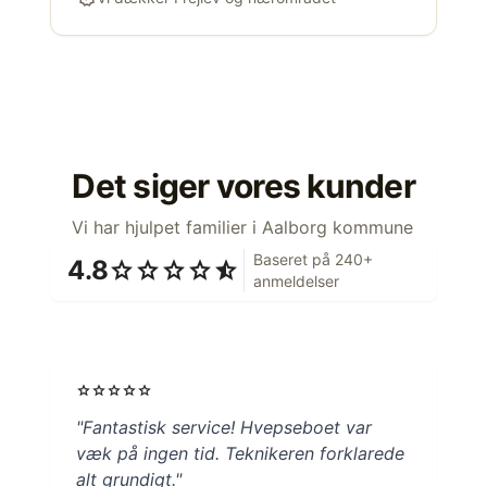
Det siger vores kunder
Vi har hjulpet familier i Aalborg kommune
Baseret på 240+
4.8
star
star
star
star
star_half
anmeldelser
star
star
star
star
star
"Fantastisk service! Hvepseboet var
væk på ingen tid. Teknikeren forklarede
alt grundigt."