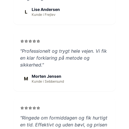
Lise Andersen
L
Kunde i Frejlev
star
star
star
star
star
"Professionelt og trygt hele vejen. Vi fik
en klar forklaring på metode og
sikkerhed."
Morten Jensen
M
Kunde i Sebbersund
star
star
star
star
star
"Ringede om formiddagen og fik hurtigt
en tid. Effektivt og uden bøvl, og prisen