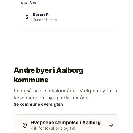
var fair."
Søren P.
S
Kunde i Ulsted
Andre byer i
Aalborg
kommune
Se også andre lokalområder. Vælg en by for at
læse mere om hjælp i dit område.
Se kommune oversigten
Hvepsebekæmpelse i Aalborg
location_on
arrow_forward
Klik for lokal pris og tid