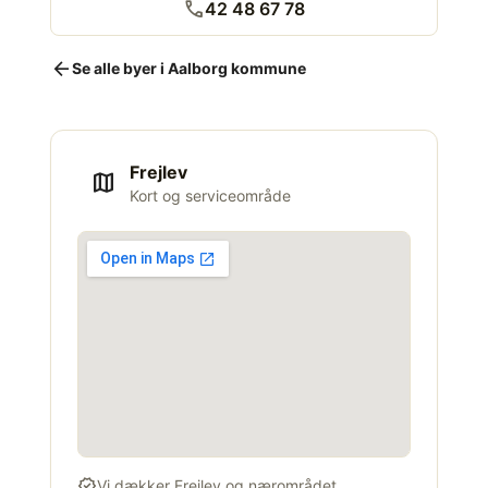
call
42 48 67 78
arrow_back
Se alle byer i Aalborg kommune
Frejlev
map
Kort og serviceområde
verified
Vi dækker Frejlev og nærområdet