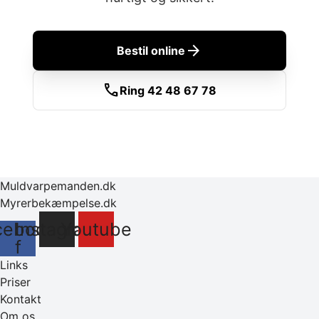
arrow_forward
Bestil online
call
Ring 42 48 67 78
Muldvarpemanden.dk
Myrerbekæmpelse.dk
cebook-
Instagram
Youtube
f
Links
Priser
Kontakt
Om os