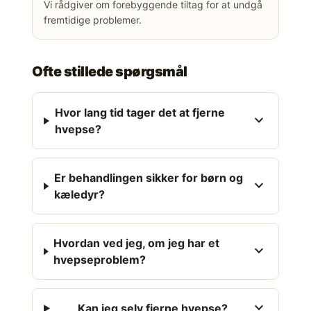
Vi rådgiver om forebyggende tiltag for at undgå
fremtidige problemer.
Ofte stillede spørgsmål
Hvor lang tid tager det at fjerne
expand_more
hvepse?
Er behandlingen sikker for børn og
expand_more
kæledyr?
Hvordan ved jeg, om jeg har et
expand_more
hvepseproblem?
expand_more
Kan jeg selv fjerne hvepse?