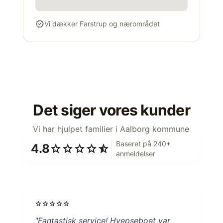
verified
Vi dækker Farstrup og nærområdet
Det siger vores kunder
Vi har hjulpet familier i Aalborg kommune
Baseret på 240+
4.8
star
star
star
star
star_half
anmeldelser
star
star
star
star
star
"Fantastisk service! Hvepseboet var