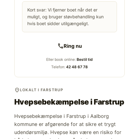
Kort svar: Vi fjerner boet når det er
muligt, og bruger støvbehandling kun
hvis boet sidder utilgængeligt.
call
Ring nu
Eller book online:
Bestil tid
Telefon:
42 48 67 78
location_on
LOKALT I FARSTRUP
Hvepsebekæmpelse i
Farstrup
Hvepsebekæmpelse i Farstrup i Aalborg
kommune er afgørende for at sikre et trygt
udendørsmiljø. Hvepse kan være en risiko for