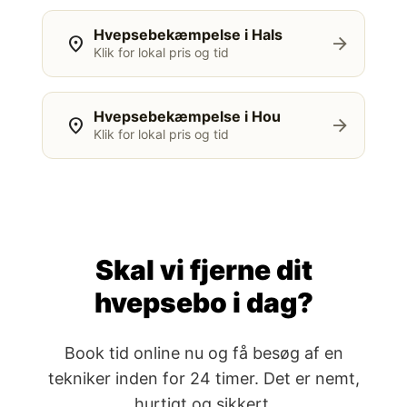
Hvepsebekæmpelse i Hals
location_on
arrow_forward
Klik for lokal pris og tid
Hvepsebekæmpelse i Hou
location_on
arrow_forward
Klik for lokal pris og tid
Skal vi fjerne dit
hvepsebo i dag?
Book tid online nu og få besøg af en
tekniker inden for 24 timer. Det er nemt,
hurtigt og sikkert.