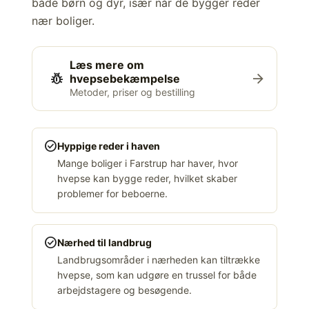
både børn og dyr, især når de bygger reder
nær boliger.
Læs mere om
pest_control
arrow_forward
hvepsebekæmpelse
Metoder, priser og bestilling
check_circle
Hyppige reder i haven
Mange boliger i Farstrup har haver, hvor
hvepse kan bygge reder, hvilket skaber
problemer for beboerne.
check_circle
Nærhed til landbrug
Landbrugsområder i nærheden kan tiltrække
hvepse, som kan udgøre en trussel for både
arbejdstagere og besøgende.