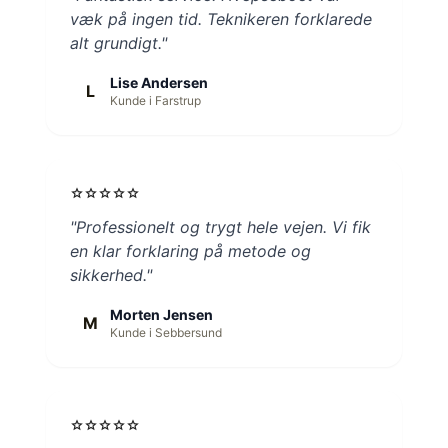
væk på ingen tid. Teknikeren forklarede
alt grundigt."
Lise Andersen
L
Kunde i Farstrup
star
star
star
star
star
"Professionelt og trygt hele vejen. Vi fik
en klar forklaring på metode og
sikkerhed."
Morten Jensen
M
Kunde i Sebbersund
star
star
star
star
star