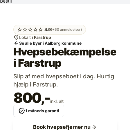
Bestil
star
star
star
star
star
4.9
(+60 anmeldelser)
location_on
Lokalt i
Farstrup
arrow_back
Se alle byer i Aalborg kommune
Hvepsebekæmpelse
i
Farstrup
Slip af med hvepseboet i dag. Hurtig
hjælp i Farstrup.
800,-
inkl. alt
verified
1 måneds garanti
arrow_forward
Book hvepsefjerner nu