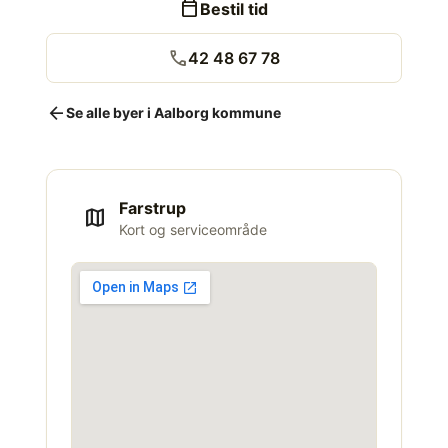
calendar_today
Bestil tid
call
42 48 67 78
arrow_back
Se alle byer i Aalborg kommune
Farstrup
map
Kort og serviceområde