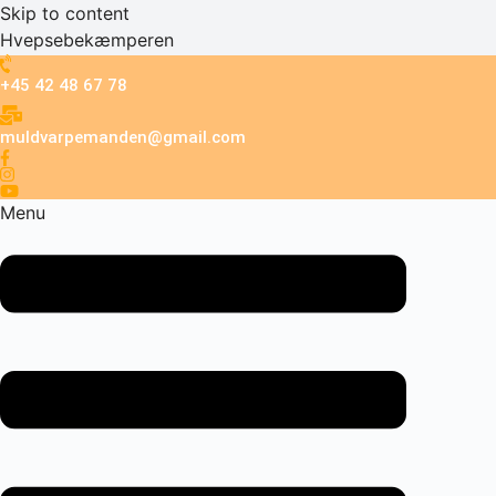
Skip to content
Hvepsebekæmperen
+45 42 48 67 78
muldvarpemanden@gmail.com
Menu