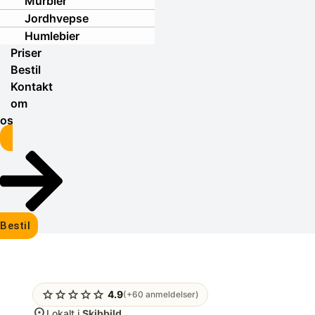
Murbier
Jordhvepse
Humlebier
Priser
Bestil
Kontakt
om
os
Bestil
star
star
star
star
star
4.9
(+60 anmeldelser)
location_on
Lokalt i
Skibbild