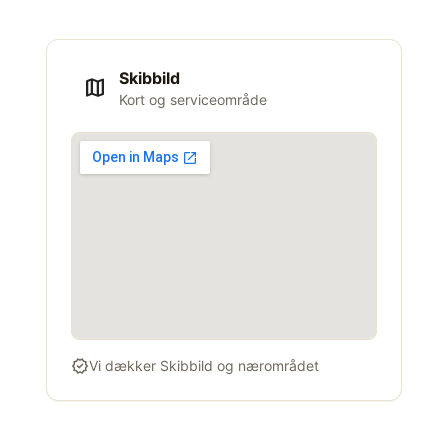
Skibbild
map
Kort og serviceområde
verified
Vi dækker Skibbild og nærområdet