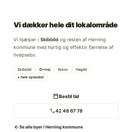
Vi dækker hele dit lokalområde
Vi hjælper i
Skibbild
og resten af Herning
kommune med hurtig og effektiv fjernelse af
hvepsebo.
Skibbild
Ørnhøj
Ilskov
Høgild
+ hele oplandet
calendar_today
Bestil tid
call
42 48 67 78
arrow_back
Se alle byer i Herning kommune