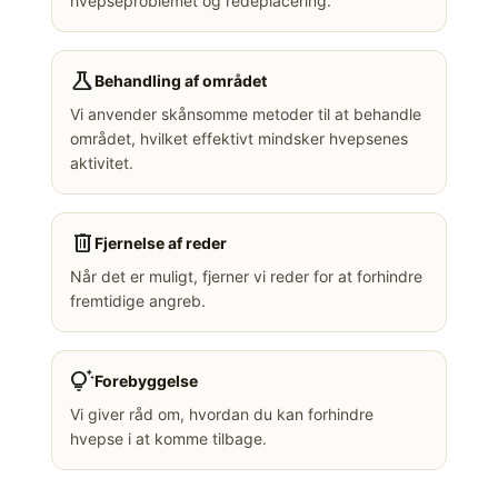
hvepseproblemet og redeplacering.
science
Behandling af området
Vi anvender skånsomme metoder til at behandle
området, hvilket effektivt mindsker hvepsenes
aktivitet.
delete
Fjernelse af reder
Når det er muligt, fjerner vi reder for at forhindre
fremtidige angreb.
tips_and_updates
Forebyggelse
Vi giver råd om, hvordan du kan forhindre
hvepse i at komme tilbage.