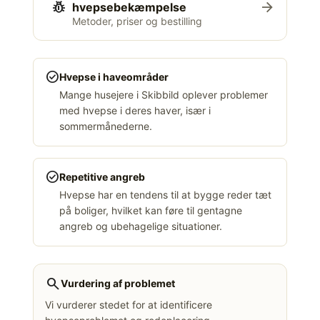
pest_control
arrow_forward
hvepsebekæmpelse
Metoder, priser og bestilling
check_circle
Hvepse i haveområder
Mange husejere i Skibbild oplever problemer
med hvepse i deres haver, især i
sommermånederne.
check_circle
Repetitive angreb
Hvepse har en tendens til at bygge reder tæt
på boliger, hvilket kan føre til gentagne
angreb og ubehagelige situationer.
search
Vurdering af problemet
Vi vurderer stedet for at identificere