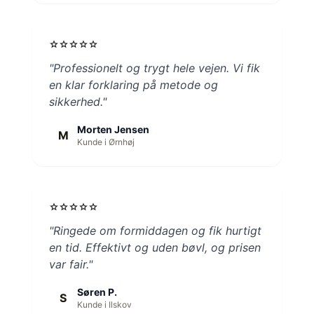
star
star
star
star
star
"Professionelt og trygt hele vejen. Vi fik
en klar forklaring på metode og
sikkerhed."
Morten Jensen
M
Kunde i Ørnhøj
star
star
star
star
star
"Ringede om formiddagen og fik hurtigt
en tid. Effektivt og uden bøvl, og prisen
var fair."
Søren P.
S
Kunde i Ilskov