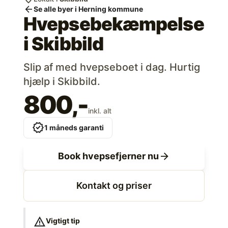
arrow_back
Se alle byer i Herning kommune
Hvepsebekæmpelse
i
Skibbild
Slip af med hvepseboet i dag. Hurtig
hjælp i Skibbild.
800,-
inkl. alt
verified
1 måneds garanti
arrow_forward
Book hvepsefjerner nu
Kontakt og priser
warning
Vigtigt tip