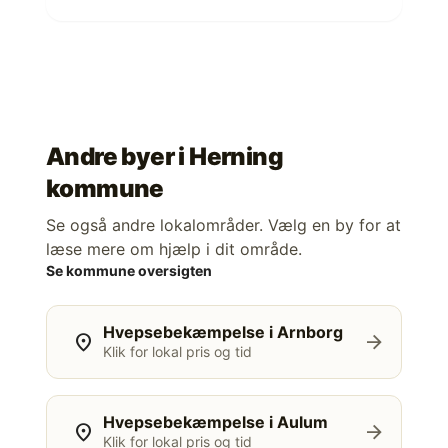
Andre byer i
Herning
kommune
Se også andre lokalområder. Vælg en by for at
læse mere om hjælp i dit område.
Se kommune oversigten
Hvepsebekæmpelse i Arnborg
location_on
arrow_forward
Klik for lokal pris og tid
Hvepsebekæmpelse i Aulum
location_on
arrow_forward
Klik for lokal pris og tid