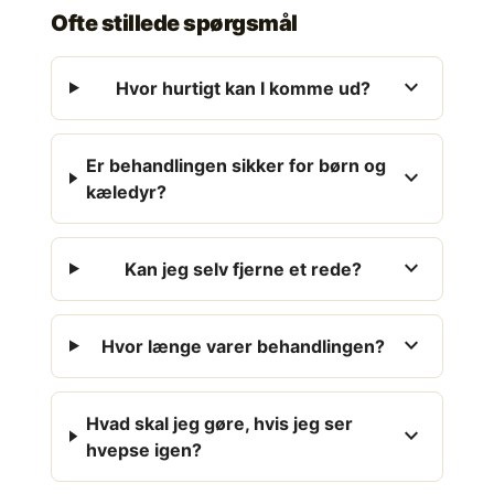
Ofte stillede spørgsmål
expand_more
Hvor hurtigt kan I komme ud?
Er behandlingen sikker for børn og
expand_more
kæledyr?
expand_more
Kan jeg selv fjerne et rede?
expand_more
Hvor længe varer behandlingen?
Hvad skal jeg gøre, hvis jeg ser
expand_more
hvepse igen?