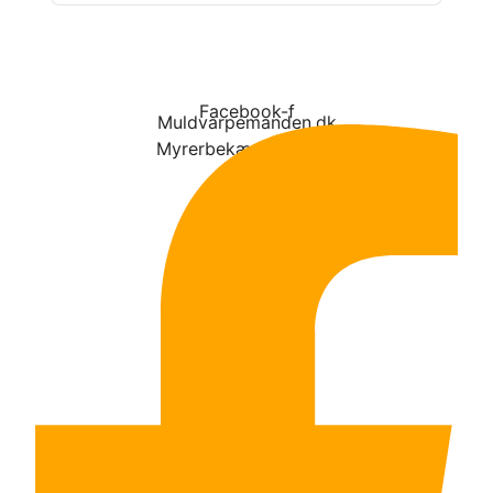
Facebook-f
Muldvarpemanden.dk
Myrerbekæmpelse.dk