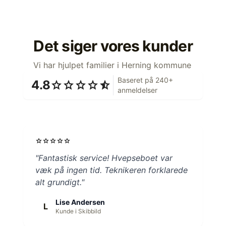
Det siger vores kunder
Vi har hjulpet familier i Herning kommune
Baseret på 240+
4.8
star
star
star
star
star_half
anmeldelser
star
star
star
star
star
"Fantastisk service! Hvepseboet var
væk på ingen tid. Teknikeren forklarede
alt grundigt."
Lise Andersen
L
Kunde i Skibbild