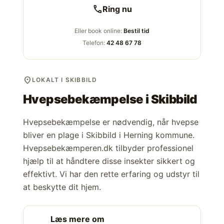
call
Ring nu
Eller book online:
Bestil tid
Telefon:
42 48 67 78
location_on
LOKALT I SKIBBILD
Hvepsebekæmpelse i
Skibbild
Hvepsebekæmpelse er nødvendig, når hvepse
bliver en plage i Skibbild i Herning kommune.
Hvepsebekæmperen.dk tilbyder professionel
hjælp til at håndtere disse insekter sikkert og
effektivt. Vi har den rette erfaring og udstyr til
at beskytte dit hjem.
Læs mere om