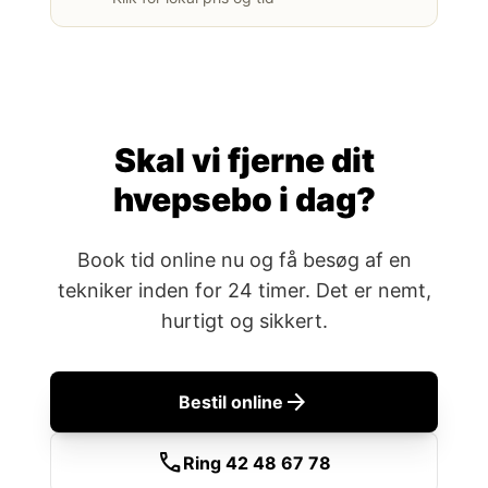
Skal vi fjerne dit
hvepsebo i dag?
Book tid online nu og få besøg af en
tekniker inden for 24 timer. Det er nemt,
hurtigt og sikkert.
arrow_forward
Bestil online
call
Ring 42 48 67 78