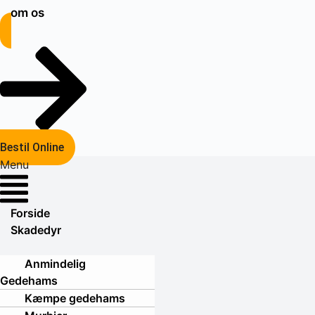
om os
Bestil Online
Menu
Forside
Skadedyr
Anmindelig
Gedehams
Kæmpe gedehams