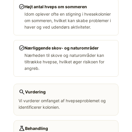
check_circle
Højt antal hveps om sommeren
Idom oplever ofte en stigning i hvesekolonier
om sommeren, hvilket kan skabe problemer i
haver og ved udendørs aktiviteter.
check_circle
Nærliggende skov- og naturområder
Nærheden til skove og naturområder kan
tiltrække hvepse, hvilket øger risikoen for
angreb.
search
Vurdering
Vi vurderer omfanget af hvepseproblemet og
identificerer kolonien.
science
Behandling