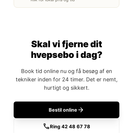
Skal vi fjerne dit
hvepsebo i dag?
Book tid online nu og få besøg af en
tekniker inden for 24 timer. Det er nemt,
hurtigt og sikkert.
arrow_forward
Bestil online
call
Ring 42 48 67 78