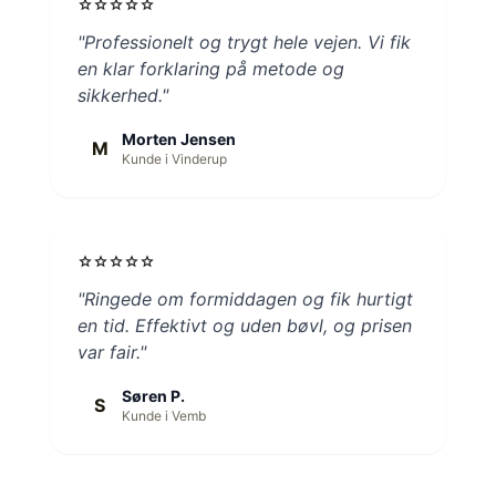
star
star
star
star
star
"Professionelt og trygt hele vejen. Vi fik
en klar forklaring på metode og
sikkerhed."
Morten Jensen
M
Kunde i Vinderup
star
star
star
star
star
"Ringede om formiddagen og fik hurtigt
en tid. Effektivt og uden bøvl, og prisen
var fair."
Søren P.
S
Kunde i Vemb