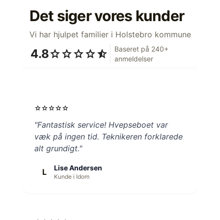
Det siger vores kunder
Vi har hjulpet familier i Holstebro kommune
Baseret på 240+
4.8
star
star
star
star
star_half
anmeldelser
star
star
star
star
star
"Fantastisk service! Hvepseboet var
væk på ingen tid. Teknikeren forklarede
alt grundigt."
Lise Andersen
L
Kunde i Idom