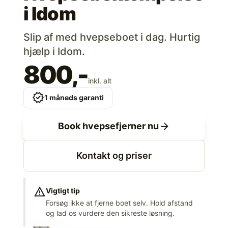
i
Idom
Slip af med hvepseboet i dag. Hurtig
hjælp i Idom.
800,-
inkl. alt
verified
1 måneds garanti
arrow_forward
Book hvepsefjerner nu
Kontakt og priser
warning
Vigtigt tip
Forsøg ikke at fjerne boet selv. Hold afstand
og lad os vurdere den sikreste løsning.