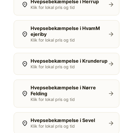
Hvepsebekæmpelse i Herrup
location_on
arrow_forward
Klik for lokal pris og tid
Hvepsebekæmpelse i HvamM
location_on
arrow_forward
ejeriby
Klik for lokal pris og tid
Hvepsebekæmpelse i Krunderup
location_on
arrow_forward
Klik for lokal pris og tid
Hvepsebekæmpelse i Nørre
location_on
arrow_forward
Felding
Klik for lokal pris og tid
Hvepsebekæmpelse i Sevel
location_on
arrow_forward
Klik for lokal pris og tid