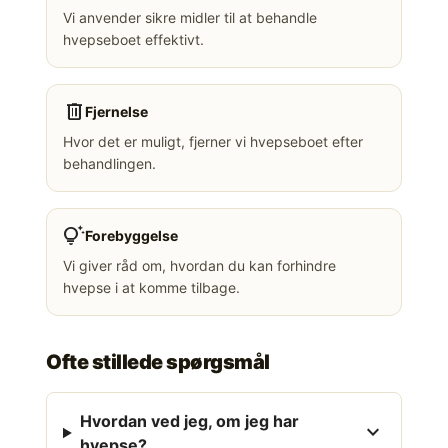
Vi anvender sikre midler til at behandle
hvepseboet effektivt.
delete
Fjernelse
Hvor det er muligt, fjerner vi hvepseboet efter
behandlingen.
tips_and_updates
Forebyggelse
Vi giver råd om, hvordan du kan forhindre
hvepse i at komme tilbage.
Ofte stillede spørgsmål
Hvordan ved jeg, om jeg har
expand_more
hvepse?