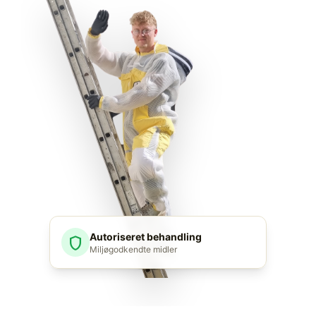
Autoriseret behandling
shield
Miljøgodkendte midler