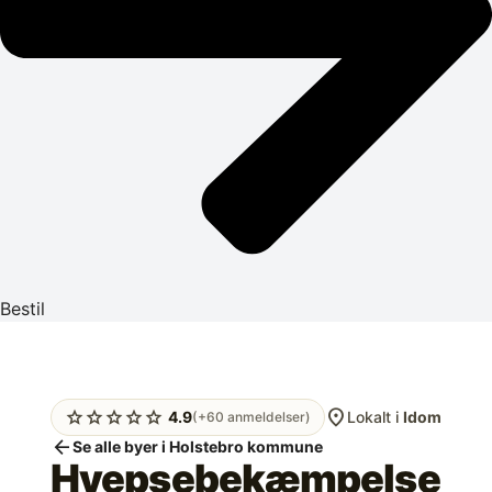
Bestil
location_on
star
star
star
star
star
4.9
Lokalt i
Idom
(+60 anmeldelser)
arrow_back
Se alle byer i Holstebro kommune
Hvepsebekæmpelse