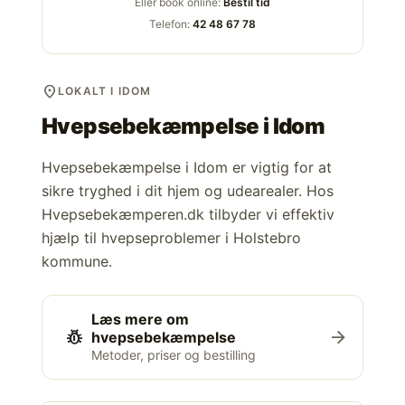
Eller book online:
Bestil tid
Telefon:
42 48 67 78
location_on
LOKALT I IDOM
Hvepsebekæmpelse i
Idom
Hvepsebekæmpelse i Idom er vigtig for at
sikre tryghed i dit hjem og udearealer. Hos
Hvepsebekæmperen.dk tilbyder vi effektiv
hjælp til hvepseproblemer i Holstebro
kommune.
Læs mere om
pest_control
arrow_forward
hvepsebekæmpelse
Metoder, priser og bestilling