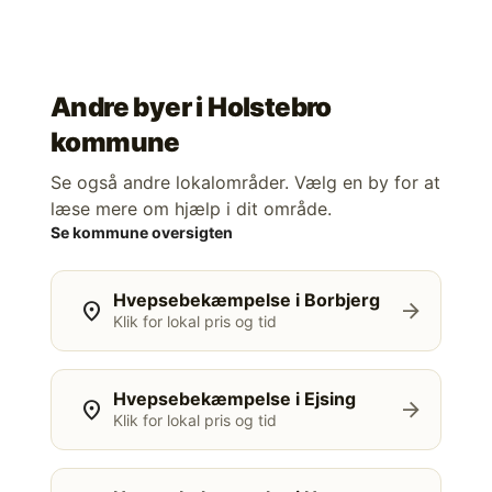
Andre byer i
Holstebro
kommune
Se også andre lokalområder. Vælg en by for at
læse mere om hjælp i dit område.
Se kommune oversigten
Hvepsebekæmpelse i Borbjerg
location_on
arrow_forward
Klik for lokal pris og tid
Hvepsebekæmpelse i Ejsing
location_on
arrow_forward
Klik for lokal pris og tid