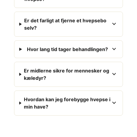
Er det farligt at fjerne et hvepsebo
expand_more
selv?
expand_more
Hvor lang tid tager behandlingen?
Er midlerne sikre for mennesker og
expand_more
kæledyr?
Hvordan kan jeg forebygge hvepse i
expand_more
min have?