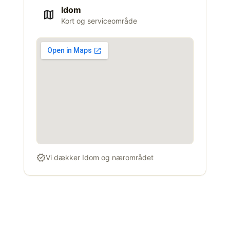
Idom
map
Kort og serviceområde
verified
Vi dækker Idom og nærområdet