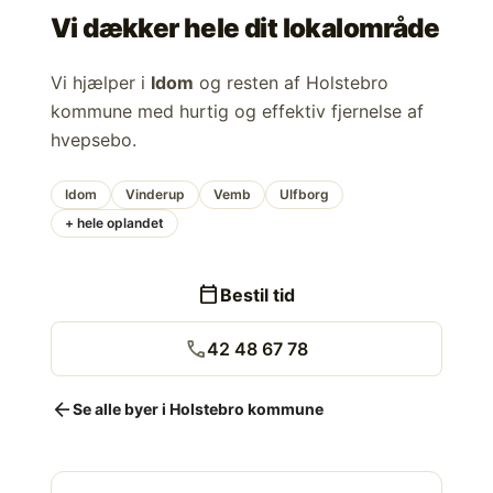
Vi dækker hele dit lokalområde
Vi hjælper i
Idom
og resten af Holstebro
kommune med hurtig og effektiv fjernelse af
hvepsebo.
Idom
Vinderup
Vemb
Ulfborg
+ hele oplandet
calendar_today
Bestil tid
call
42 48 67 78
arrow_back
Se alle byer i Holstebro kommune