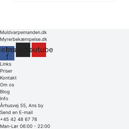
Muldvarpemanden.dk
Myrerbekæmpelse.dk
cebook-
Instagram
Youtube
f
Links
Priser
Kontakt
Om os
Blog
Info
Århusvej 55, Ans by
Send en E-mail
+45 42 48 67 78
Man-Lør 06:00 - 22:00