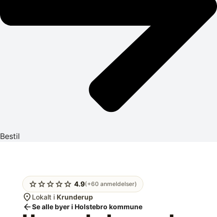
Bestil
star
star
star
star
star
4.9
(+60 anmeldelser)
location_on
Lokalt i
Krunderup
arrow_back
Se alle byer i Holstebro kommune