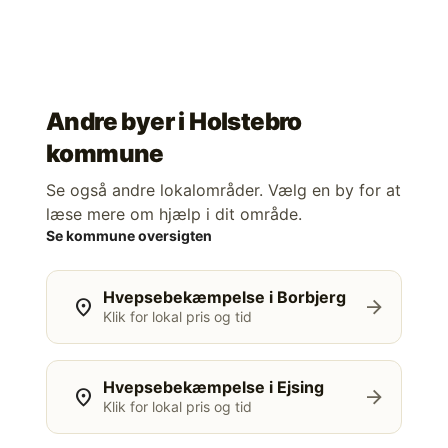
Andre byer i
Holstebro
kommune
Se også andre lokalområder. Vælg en by for at
læse mere om hjælp i dit område.
Se kommune oversigten
Hvepsebekæmpelse i Borbjerg
location_on
arrow_forward
Klik for lokal pris og tid
Hvepsebekæmpelse i Ejsing
location_on
arrow_forward
Klik for lokal pris og tid