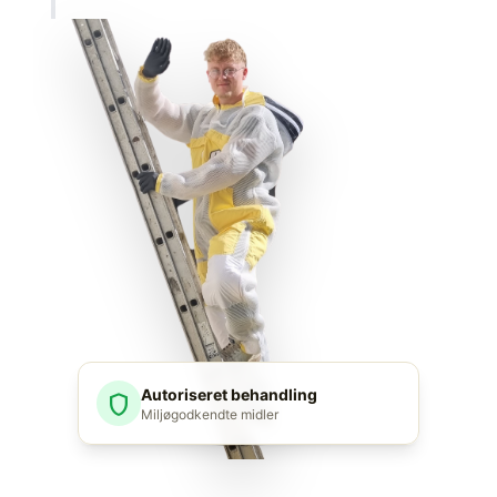
Autoriseret behandling
shield
Miljøgodkendte midler