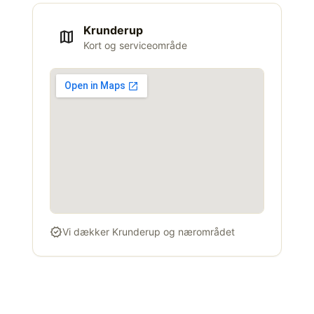
Krunderup
map
Kort og serviceområde
verified
Vi dækker Krunderup og nærområdet