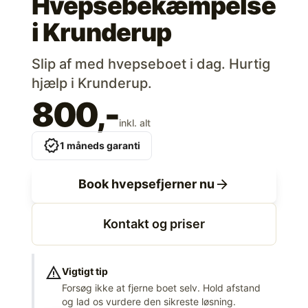
Hvepsebekæmpelse
i
Krunderup
Slip af med hvepseboet i dag. Hurtig
hjælp i Krunderup.
800,-
inkl. alt
verified
1 måneds garanti
arrow_forward
Book hvepsefjerner nu
Kontakt og priser
warning
Vigtigt tip
Forsøg ikke at fjerne boet selv. Hold afstand
og lad os vurdere den sikreste løsning.