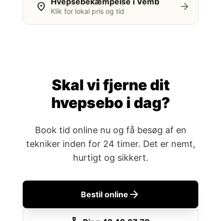
Hvepsebekæmpelse i Vemb
location_on
arrow_forward
Klik for lokal pris og tid
Skal vi fjerne dit
hvepsebo i dag?
Book tid online nu og få besøg af en
tekniker inden for 24 timer. Det er nemt,
hurtigt og sikkert.
arrow_forward
Bestil online