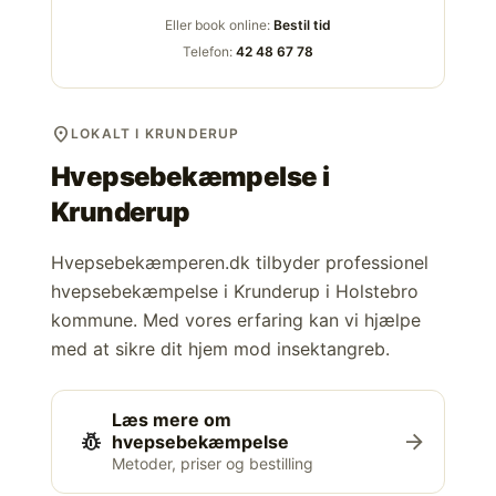
Eller book online:
Bestil tid
Telefon:
42 48 67 78
location_on
LOKALT I KRUNDERUP
Hvepsebekæmpelse i
Krunderup
Hvepsebekæmperen.dk tilbyder professionel
hvepsebekæmpelse i Krunderup i Holstebro
kommune. Med vores erfaring kan vi hjælpe
med at sikre dit hjem mod insektangreb.
Læs mere om
pest_control
arrow_forward
hvepsebekæmpelse
Metoder, priser og bestilling