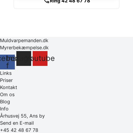
call
Ring 42 48 67 78
Muldvarpemanden.dk
Myrerbekæmpelse.dk
cebook-
Instagram
Youtube
f
Links
Priser
Kontakt
Om os
Blog
Info
Århusvej 55, Ans by
Send en E-mail
+45 42 48 67 78