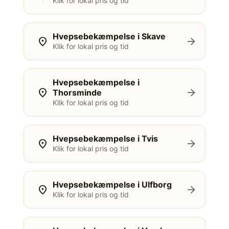
Klik for lokal pris og tid
Hvepsebekæmpelse i Skave
location_on
arrow_forward
Klik for lokal pris og tid
Hvepsebekæmpelse i
location_on
arrow_forward
Thorsminde
Klik for lokal pris og tid
Hvepsebekæmpelse i Tvis
location_on
arrow_forward
Klik for lokal pris og tid
Hvepsebekæmpelse i Ulfborg
location_on
arrow_forward
Klik for lokal pris og tid