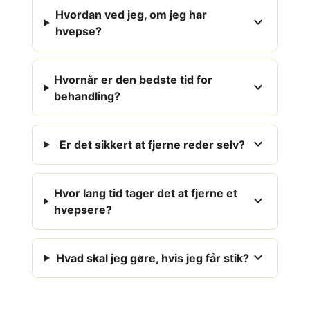
Hvordan ved jeg, om jeg har
expand_more
hvepse?
Hvornår er den bedste tid for
expand_more
behandling?
expand_more
Er det sikkert at fjerne reder selv?
Hvor lang tid tager det at fjerne et
expand_more
hvepsere?
expand_more
Hvad skal jeg gøre, hvis jeg får stik?