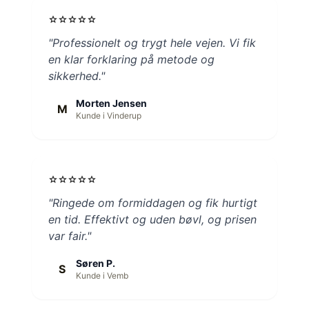
star
star
star
star
star
"Professionelt og trygt hele vejen. Vi fik
en klar forklaring på metode og
sikkerhed."
Morten Jensen
M
Kunde i Vinderup
star
star
star
star
star
"Ringede om formiddagen og fik hurtigt
en tid. Effektivt og uden bøvl, og prisen
var fair."
Søren P.
S
Kunde i Vemb