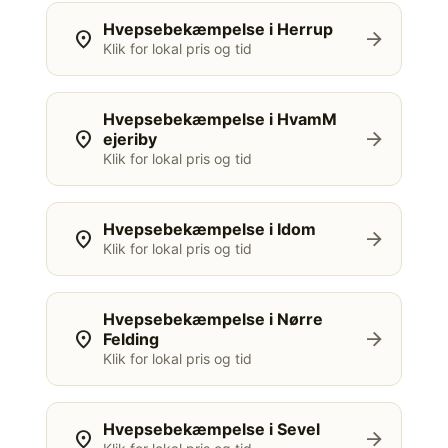
Hvepsebekæmpelse i Herrup
location_on
arrow_forward
Klik for lokal pris og tid
Hvepsebekæmpelse i HvamM
location_on
arrow_forward
ejeriby
Klik for lokal pris og tid
Hvepsebekæmpelse i Idom
location_on
arrow_forward
Klik for lokal pris og tid
Hvepsebekæmpelse i Nørre
location_on
arrow_forward
Felding
Klik for lokal pris og tid
Hvepsebekæmpelse i Sevel
location_on
arrow_forward