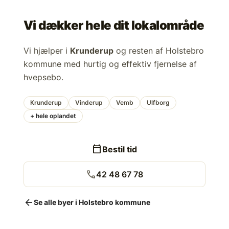
Vi dækker hele dit lokalområde
Vi hjælper i
Krunderup
og resten af Holstebro
kommune med hurtig og effektiv fjernelse af
hvepsebo.
Krunderup
Vinderup
Vemb
Ulfborg
+ hele oplandet
calendar_today
Bestil tid
call
42 48 67 78
arrow_back
Se alle byer i Holstebro kommune