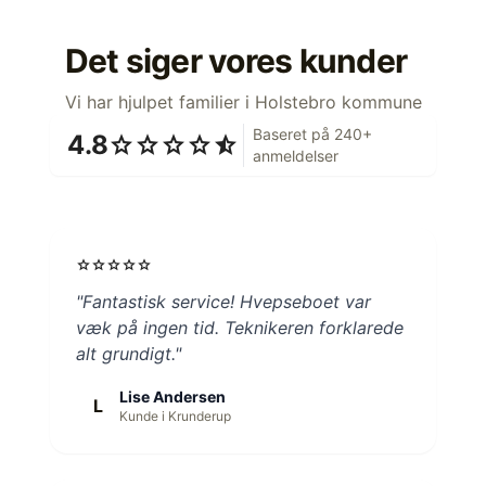
Det siger vores kunder
Vi har hjulpet familier i Holstebro kommune
Baseret på 240+
4.8
star
star
star
star
star_half
anmeldelser
star
star
star
star
star
"Fantastisk service! Hvepseboet var
væk på ingen tid. Teknikeren forklarede
alt grundigt."
Lise Andersen
L
Kunde i Krunderup