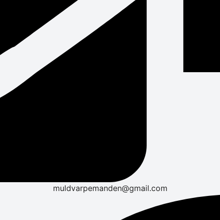
muldvarpemanden@gmail.com