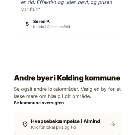
en tid. Effektivt og uden bøvl, og prisen
var fair."
Søren P.
S
Kunde i Christiansfeld
Andre byer i
Kolding kommune
Se også andre lokalområder. Vælg en by for at
læse mere om hjælp i dit område.
Se kommune oversigten
Hvepsebekæmpelse i Almind
location_on
arrow_forward
Klik for lokal pris og tid