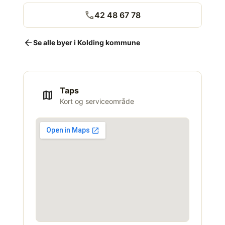
call
42 48 67 78
arrow_back
Se alle byer i Kolding kommune
Taps
map
Kort og serviceområde