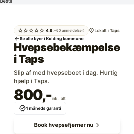
Bestil
location_on
star
star
star
star
star
4.9
Lokalt i
Taps
(+60 anmeldelser)
arrow_back
Se alle byer i Kolding kommune
Hvepsebekæmpelse
i
Taps
Slip af med hvepseboet i dag. Hurtig
hjælp i Taps.
800,-
inkl. alt
verified
1 måneds garanti
arrow_forward
Book hvepsefjerner nu