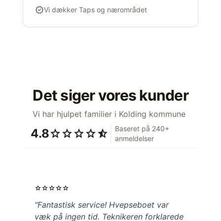
verified
Vi dækker Taps og nærområdet
Det siger vores kunder
Vi har hjulpet familier i Kolding kommune
Baseret på 240+
4.8
star
star
star
star
star_half
anmeldelser
star
star
star
star
star
"Fantastisk service! Hvepseboet var
væk på ingen tid. Teknikeren forklarede