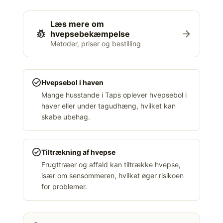
Læs mere om
pest_control
arrow_forward
hvepsebekæmpelse
Metoder, priser og bestilling
check_circle
Hvepsebol i haven
Mange husstande i Taps oplever hvepsebol i
haver eller under tagudhæng, hvilket kan
skabe ubehag.
check_circle
Tiltrækning af hvepse
Frugttræer og affald kan tiltrække hvepse,
især om sensommeren, hvilket øger risikoen
for problemer.