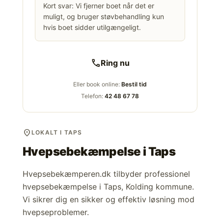
Kort svar: Vi fjerner boet når det er
muligt, og bruger støvbehandling kun
hvis boet sidder utilgængeligt.
call
Ring nu
Eller book online:
Bestil tid
Telefon:
42 48 67 78
location_on
LOKALT I TAPS
Hvepsebekæmpelse i
Taps
Hvepsebekæmperen.dk tilbyder professionel
hvepsebekæmpelse i Taps, Kolding kommune.
Vi sikrer dig en sikker og effektiv løsning mod
hvepseproblemer.