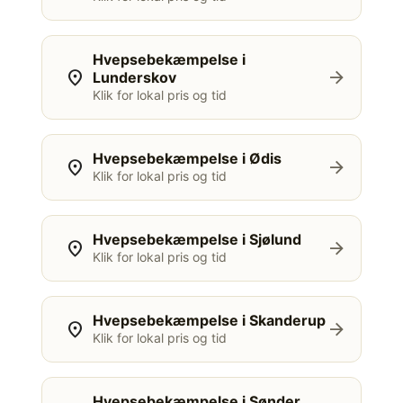
Hvepsebekæmpelse i
location_on
arrow_forward
Lunderskov
Klik for lokal pris og tid
Hvepsebekæmpelse i Ødis
location_on
arrow_forward
Klik for lokal pris og tid
Hvepsebekæmpelse i Sjølund
location_on
arrow_forward
Klik for lokal pris og tid
Hvepsebekæmpelse i Skanderup
location_on
arrow_forward
Klik for lokal pris og tid
Hvepsebekæmpelse i Sønder