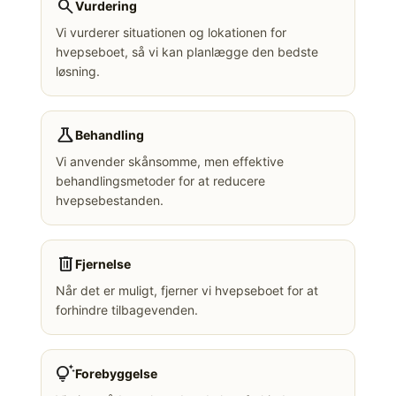
search
Vurdering
Vi vurderer situationen og lokationen for
hvepseboet, så vi kan planlægge den bedste
løsning.
science
Behandling
Vi anvender skånsomme, men effektive
behandlingsmetoder for at reducere
hvepsebestanden.
delete
Fjernelse
Når det er muligt, fjerner vi hvepseboet for at
forhindre tilbagevenden.
tips_and_updates
Forebyggelse