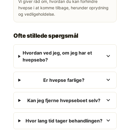
Vi giver råd om, hvordan du kan forhindre
hvepse i at komme tilbage, herunder oprydning
og vedligeholdelse.
Ofte stillede spørgsmål
Hvordan ved jeg, om jeg har et
expand_more
hvepsebo?
expand_more
Er hvepse farlige?
expand_more
Kan jeg fjerne hvepseboet selv?
expand_more
Hvor lang tid tager behandlingen?