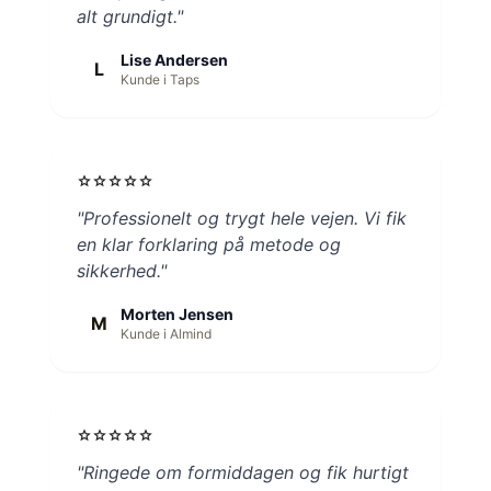
alt grundigt."
Lise Andersen
L
Kunde i Taps
star
star
star
star
star
"Professionelt og trygt hele vejen. Vi fik
en klar forklaring på metode og
sikkerhed."
Morten Jensen
M
Kunde i Almind
star
star
star
star
star
"Ringede om formiddagen og fik hurtigt