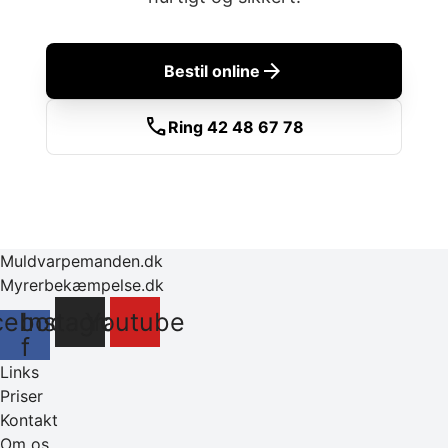
arrow_forward
Bestil online
call
Ring 42 48 67 78
Muldvarpemanden.dk
Myrerbekæmpelse.dk
cebook-
Instagram
Youtube
f
Links
Priser
Kontakt
Om os