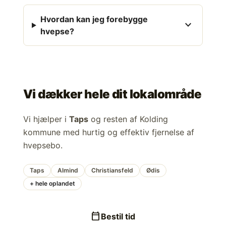
Hvordan kan jeg forebygge
expand_more
hvepse?
Vi dækker hele dit lokalområde
Vi hjælper i
Taps
og resten af Kolding
kommune med hurtig og effektiv fjernelse af
hvepsebo.
Taps
Almind
Christiansfeld
Ødis
+ hele oplandet
calendar_today
Bestil tid