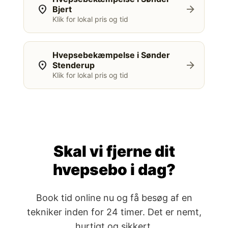
location_on
arrow_forward
Bjert
Klik for lokal pris og tid
Hvepsebekæmpelse i Sønder
location_on
arrow_forward
Stenderup
Klik for lokal pris og tid
Skal vi fjerne dit
hvepsebo i dag?
Book tid online nu og få besøg af en
tekniker inden for 24 timer. Det er nemt,
hurtigt og sikkert.