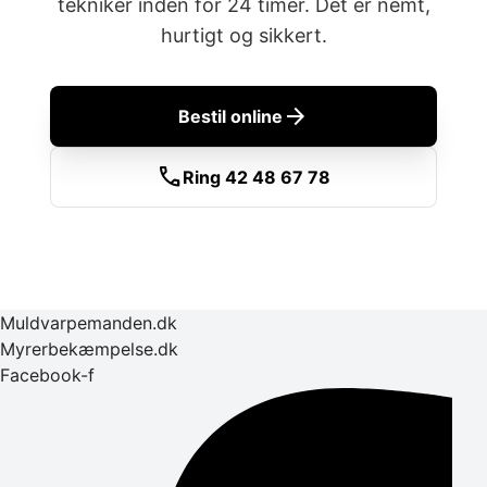
tekniker inden for 24 timer. Det er nemt,
hurtigt og sikkert.
arrow_forward
Bestil online
call
Ring 42 48 67 78
Muldvarpemanden.dk
Myrerbekæmpelse.dk
Facebook-f