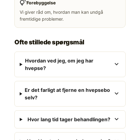
tips_and_updates
Forebyggelse
Vi giver råd om, hvordan man kan undgå
fremtidige problemer.
Ofte stillede spørgsmål
Hvordan ved jeg, om jeg har
expand_more
hvepse?
Er det farligt at fjerne en hvepsebo
expand_more
selv?
expand_more
Hvor lang tid tager behandlingen?