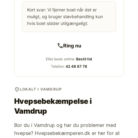
Kort svar: Vi fjerner boet når det er
muligt, og bruger støvbehandling kun
hvis boet sidder utilgængeligt.
call
Ring nu
Eller book online:
Bestil tid
Telefon:
42 48 67 78
location_on
LOKALT I VAMDRUP
Hvepsebekæmpelse i
Vamdrup
Bor du i Vamdrup og har du problemer med
hvepse? Hvepsebekæmperen.dk er her for at