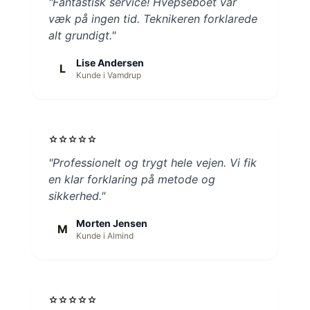
"Fantastisk service! Hvepseboet var
væk på ingen tid. Teknikeren forklarede
alt grundigt."
Lise Andersen
L
Kunde i Vamdrup
star
star
star
star
star
"Professionelt og trygt hele vejen. Vi fik
en klar forklaring på metode og
sikkerhed."
Morten Jensen
M
Kunde i Almind
star
star
star
star
star