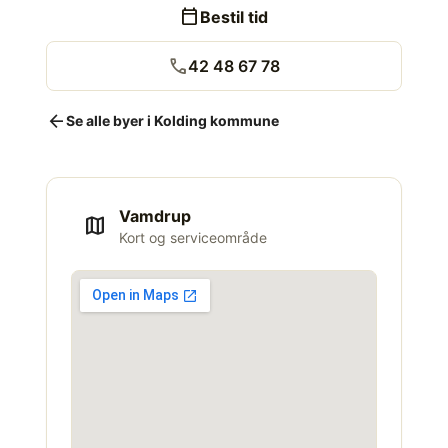
calendar_today
Bestil tid
call
42 48 67 78
arrow_back
Se alle byer i Kolding kommune
Vamdrup
map
Kort og serviceområde