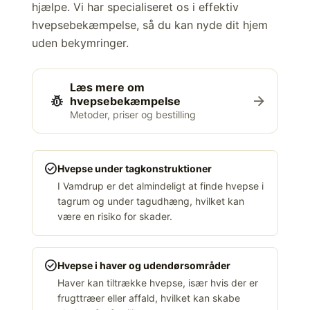
hjælpe. Vi har specialiseret os i effektiv
hvepsebekæmpelse, så du kan nyde dit hjem
uden bekymringer.
Læs mere om
pest_control
arrow_forward
hvepsebekæmpelse
Metoder, priser og bestilling
check_circle
Hvepse under tagkonstruktioner
I Vamdrup er det almindeligt at finde hvepse i
tagrum og under tagudhæng, hvilket kan
være en risiko for skader.
check_circle
Hvepse i haver og udendørsområder
Haver kan tiltrække hvepse, især hvis der er
frugttræer eller affald, hvilket kan skabe