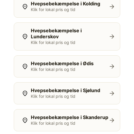
Hvepsebekæmpelse i Kolding
location_on
arrow_forward
Klik for lokal pris og tid
Hvepsebekæmpelse i
location_on
arrow_forward
Lunderskov
Klik for lokal pris og tid
Hvepsebekæmpelse i Ødis
location_on
arrow_forward
Klik for lokal pris og tid
Hvepsebekæmpelse i Sjølund
location_on
arrow_forward
Klik for lokal pris og tid
Hvepsebekæmpelse i Skanderup
location_on
arrow_forward
Klik for lokal pris og tid