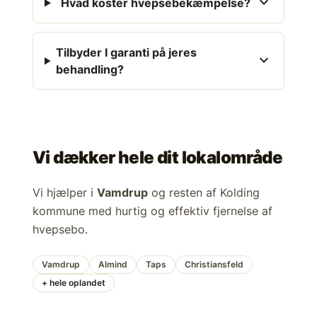
expand_more
Hvad koster hvepsebekæmpelse?
Tilbyder I garanti på jeres
expand_more
behandling?
Vi dækker hele dit lokalområde
Vi hjælper i
Vamdrup
og resten af Kolding
kommune med hurtig og effektiv fjernelse af
hvepsebo.
Vamdrup
Almind
Taps
Christiansfeld
+ hele oplandet