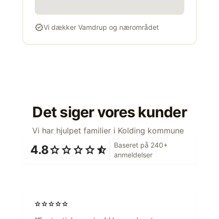
verified
Vi dækker Vamdrup og nærområdet
Det siger vores kunder
Vi har hjulpet familier i Kolding kommune
Baseret på 240+
4.8
star
star
star
star
star_half
anmeldelser
star
star
star
star
star