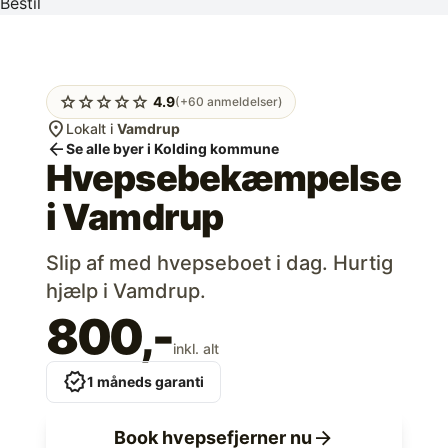
Bestil
star
star
star
star
star
4.9
(+60 anmeldelser)
location_on
Lokalt i
Vamdrup
arrow_back
Se alle byer i Kolding kommune
Hvepsebekæmpelse
i
Vamdrup
Slip af med hvepseboet i dag. Hurtig
hjælp i Vamdrup.
800,-
inkl. alt
verified
1 måneds garanti
arrow_forward
Book hvepsefjerner nu