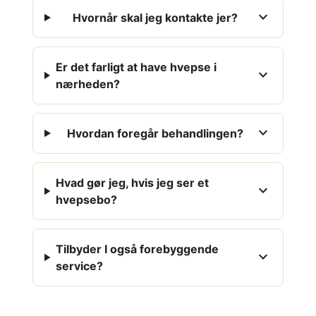
expand_more
Hvornår skal jeg kontakte jer?
Er det farligt at have hvepse i
expand_more
nærheden?
expand_more
Hvordan foregår behandlingen?
Hvad gør jeg, hvis jeg ser et
expand_more
hvepsebo?
Tilbyder I også forebyggende
expand_more
service?