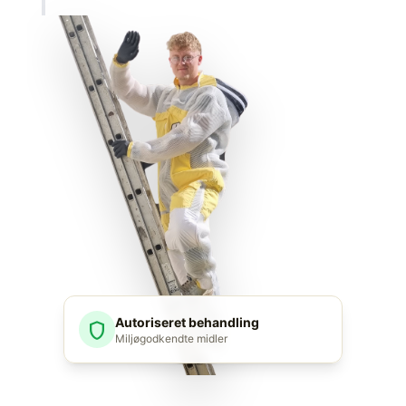
Autoriseret behandling
shield
Miljøgodkendte midler