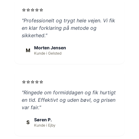
star
star
star
star
star
"Professionelt og trygt hele vejen. Vi fik
en klar forklaring på metode og
sikkerhed."
Morten Jensen
M
Kunde i Gelsted
star
star
star
star
star
"Ringede om formiddagen og fik hurtigt
en tid. Effektivt og uden bøvl, og prisen
var fair."
Søren P.
S
Kunde i Ejby