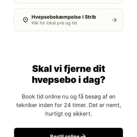
Hvepsebekæmpelse i Strib
location_on
arrow_forward
Klik for lokal pris og tid
Skal vi fjerne dit
hvepsebo i dag?
Book tid online nu og få besøg af en
tekniker inden for 24 timer. Det er nemt,
hurtigt og sikkert.
arrow_forward
Bestil online