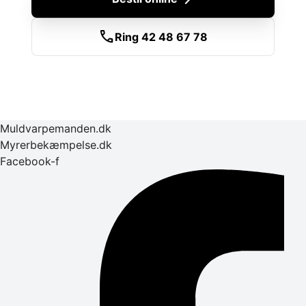
call
Ring 42 48 67 78
Muldvarpemanden.dk
Myrerbekæmpelse.dk
Facebook-f