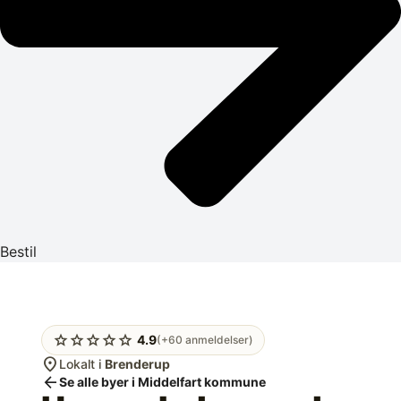
Bestil
star
star
star
star
star
4.9
(+60 anmeldelser)
location_on
Lokalt i
Brenderup
arrow_back
Se alle byer i Middelfart kommune