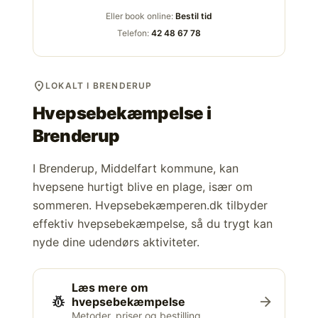
Eller book online:
Bestil tid
Telefon:
42 48 67 78
location_on
LOKALT I BRENDERUP
Hvepsebekæmpelse i
Brenderup
I Brenderup, Middelfart kommune, kan
hvepsene hurtigt blive en plage, især om
sommeren. Hvepsebekæmperen.dk tilbyder
effektiv hvepsebekæmpelse, så du trygt kan
nyde dine udendørs aktiviteter.
Læs mere om
pest_control
arrow_forward
hvepsebekæmpelse
Metoder, priser og bestilling