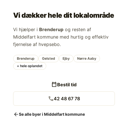
Vi dækker hele dit lokalområde
Vi hjælper i
Brenderup
og resten af
Middelfart kommune med hurtig og effektiv
fjernelse af hvepsebo.
Brenderup
Gelsted
Ejby
Nørre Aaby
+ hele oplandet
calendar_today
Bestil tid
call
42 48 67 78
arrow_back
Se alle byer i Middelfart kommune