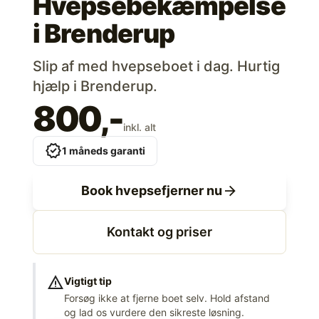
Hvepsebekæmpelse
i
Brenderup
Slip af med hvepseboet i dag. Hurtig
hjælp i Brenderup.
800,-
inkl. alt
verified
1 måneds garanti
arrow_forward
Book hvepsefjerner nu
Kontakt og priser
warning
Vigtigt tip
Forsøg ikke at fjerne boet selv. Hold afstand
og lad os vurdere den sikreste løsning.