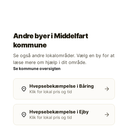
Andre byer i
Middelfart
kommune
Se også andre lokalområder. Vælg en by for at
læse mere om hjælp i dit område.
Se kommune oversigten
Hvepsebekæmpelse i Båring
location_on
arrow_forward
Klik for lokal pris og tid
Hvepsebekæmpelse i Ejby
location_on
arrow_forward
Klik for lokal pris og tid