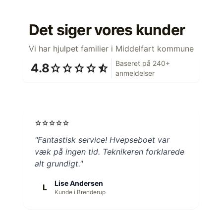
Det siger vores kunder
Vi har hjulpet familier i Middelfart kommune
Baseret på 240+
4.8
star
star
star
star
star_half
anmeldelser
star
star
star
star
star
"Fantastisk service! Hvepseboet var
væk på ingen tid. Teknikeren forklarede
alt grundigt."
Lise Andersen
L
Kunde i Brenderup