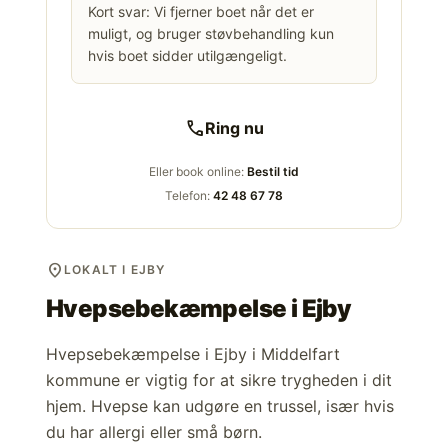
Kort svar: Vi fjerner boet når det er
muligt, og bruger støvbehandling kun
hvis boet sidder utilgængeligt.
call
Ring nu
Eller book online:
Bestil tid
Telefon:
42 48 67 78
location_on
LOKALT I EJBY
Hvepsebekæmpelse i
Ejby
Hvepsebekæmpelse i Ejby i Middelfart
kommune er vigtig for at sikre trygheden i dit
hjem. Hvepse kan udgøre en trussel, især hvis
du har allergi eller små børn.