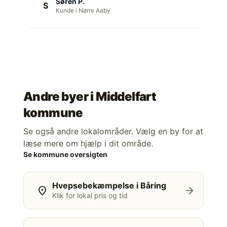
Søren P.
S
Kunde i Nørre Aaby
Andre byer i
Middelfart
kommune
Se også andre lokalområder. Vælg en by for at
læse mere om hjælp i dit område.
Se kommune oversigten
Hvepsebekæmpelse i Båring
location_on
arrow_forward
Klik for lokal pris og tid