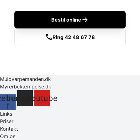
arrow_forward
Bestil online
call
Ring 42 48 67 78
Muldvarpemanden.dk
Myrerbekæmpelse.dk
cebook-
Instagram
Youtube
f
Links
Priser
Kontakt
Om os