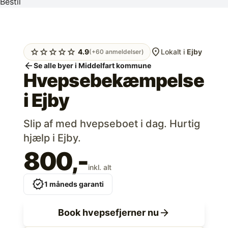
Bestil
location_on
star
star
star
star
star
4.9
Lokalt i
Ejby
(+60 anmeldelser)
arrow_back
Se alle byer i Middelfart kommune
Hvepsebekæmpelse
i
Ejby
Slip af med hvepseboet i dag. Hurtig
hjælp i Ejby.
800,-
inkl. alt
verified
1 måneds garanti
arrow_forward
Book hvepsefjerner nu