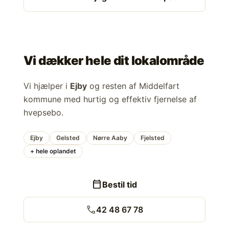
Vi dækker hele dit lokalområde
Vi hjælper i
Ejby
og resten af Middelfart
kommune med hurtig og effektiv fjernelse af
hvepsebo.
Ejby
Gelsted
Nørre Aaby
Fjelsted
+ hele oplandet
calendar_today
Bestil tid
call
42 48 67 78