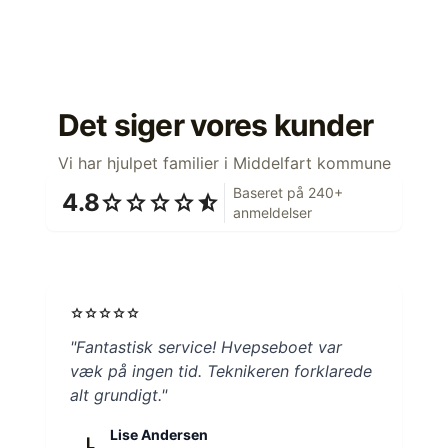
Det siger vores kunder
Vi har hjulpet familier i Middelfart kommune
Baseret på 240+
4.8
star
star
star
star
star_half
anmeldelser
star
star
star
star
star
"Fantastisk service! Hvepseboet var
væk på ingen tid. Teknikeren forklarede
alt grundigt."
Lise Andersen
L