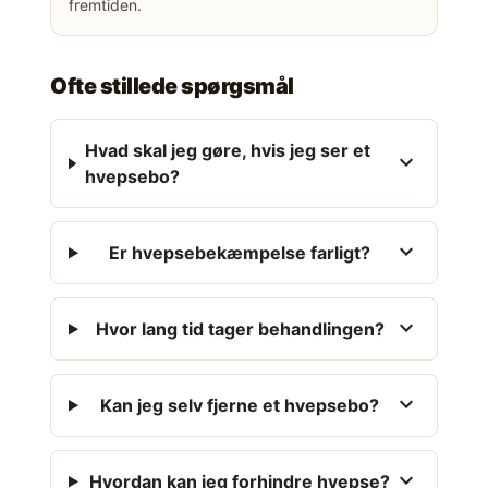
fremtiden.
Ofte stillede spørgsmål
Hvad skal jeg gøre, hvis jeg ser et
expand_more
hvepsebo?
expand_more
Er hvepsebekæmpelse farligt?
expand_more
Hvor lang tid tager behandlingen?
expand_more
Kan jeg selv fjerne et hvepsebo?
expand_more
Hvordan kan jeg forhindre hvepse?