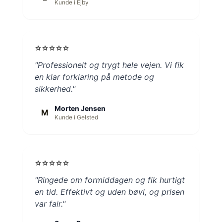
Kunde i Ejby
star
star
star
star
star
"Professionelt og trygt hele vejen. Vi fik
en klar forklaring på metode og
sikkerhed."
Morten Jensen
M
Kunde i Gelsted
star
star
star
star
star
"Ringede om formiddagen og fik hurtigt
en tid. Effektivt og uden bøvl, og prisen
var fair."