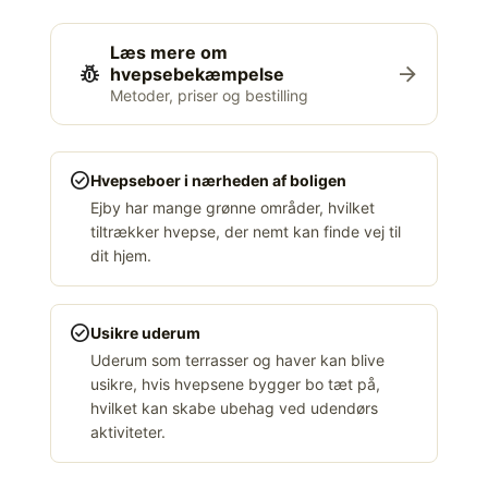
Læs mere om
pest_control
arrow_forward
hvepsebekæmpelse
Metoder, priser og bestilling
check_circle
Hvepseboer i nærheden af boligen
Ejby har mange grønne områder, hvilket
tiltrækker hvepse, der nemt kan finde vej til
dit hjem.
check_circle
Usikre uderum
Uderum som terrasser og haver kan blive
usikre, hvis hvepsene bygger bo tæt på,
hvilket kan skabe ubehag ved udendørs
aktiviteter.