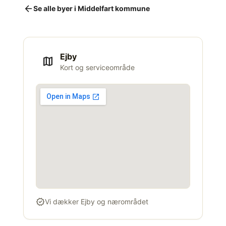
arrow_back
Se alle byer i Middelfart kommune
Ejby
map
Kort og serviceområde
verified
Vi dækker Ejby og nærområdet