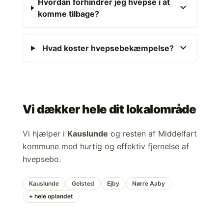
Hvordan forhindrer jeg hvepse i at
expand_more
komme tilbage?
expand_more
Hvad koster hvepsebekæmpelse?
Vi dækker hele dit lokalområde
Vi hjælper i
Kauslunde
og resten af Middelfart
kommune med hurtig og effektiv fjernelse af
hvepsebo.
Kauslunde
Gelsted
Ejby
Nørre Aaby
+ hele oplandet