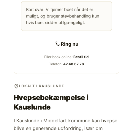
Kort svar: Vi fjerner boet når det er
muligt, og bruger støvbehandling kun
hvis boet sidder utilgængeligt.
call
Ring nu
Eller book online:
Bestil tid
Telefon:
42 48 67 78
location_on
LOKALT I KAUSLUNDE
Hvepsebekæmpelse i
Kauslunde
I Kauslunde i Middelfart kommune kan hvepse
blive en generende udfordring, især om