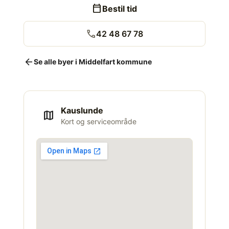
calendar_today
Bestil tid
call
42 48 67 78
arrow_back
Se alle byer i Middelfart kommune
Kauslunde
map
Kort og serviceområde