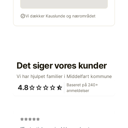
verified
Vi dækker Kauslunde og nærområdet
Det siger vores kunder
Vi har hjulpet familier i Middelfart kommune
Baseret på 240+
4.8
star
star
star
star
star_half
anmeldelser
star
star
star
star
star