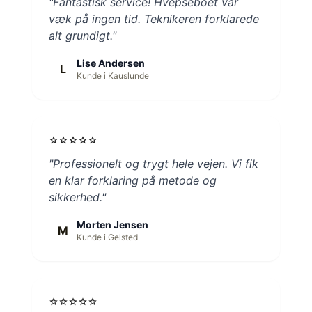
"Fantastisk service! Hvepseboet var
væk på ingen tid. Teknikeren forklarede
alt grundigt."
Lise Andersen
L
Kunde i Kauslunde
star
star
star
star
star
"Professionelt og trygt hele vejen. Vi fik
en klar forklaring på metode og
sikkerhed."
Morten Jensen
M
Kunde i Gelsted
star
star
star
star
star