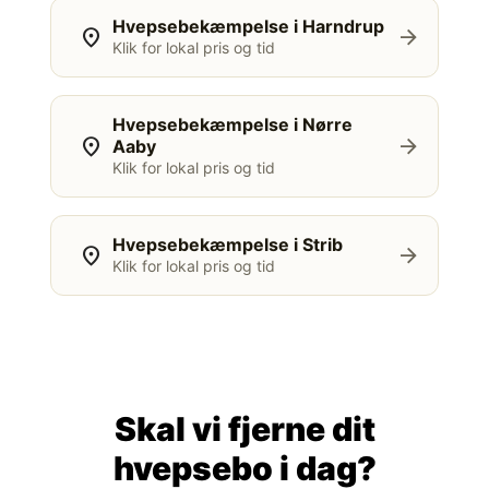
Hvepsebekæmpelse i Harndrup
location_on
arrow_forward
Klik for lokal pris og tid
Hvepsebekæmpelse i Nørre
location_on
arrow_forward
Aaby
Klik for lokal pris og tid
Hvepsebekæmpelse i Strib
location_on
arrow_forward
Klik for lokal pris og tid
Skal vi fjerne dit
hvepsebo i dag?