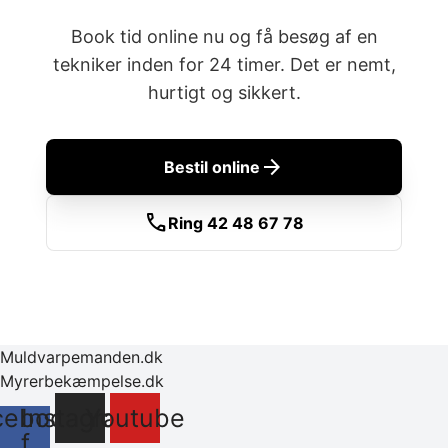
Book tid online nu og få besøg af en
tekniker inden for 24 timer. Det er nemt,
hurtigt og sikkert.
arrow_forward
Bestil online
call
Ring 42 48 67 78
Muldvarpemanden.dk
Myrerbekæmpelse.dk
cebook-
Instagram
Youtube
f