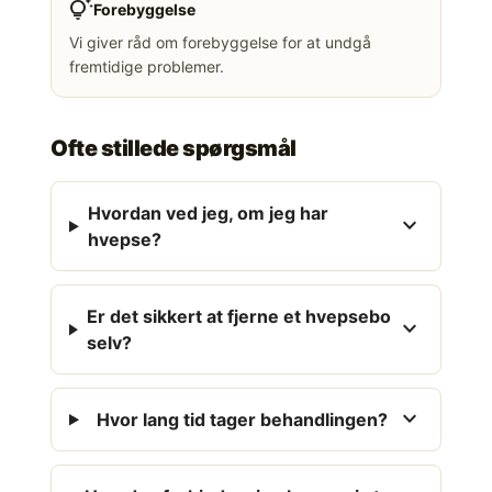
tips_and_updates
Forebyggelse
Vi giver råd om forebyggelse for at undgå
fremtidige problemer.
Ofte stillede spørgsmål
Hvordan ved jeg, om jeg har
expand_more
hvepse?
Er det sikkert at fjerne et hvepsebo
expand_more
selv?
expand_more
Hvor lang tid tager behandlingen?