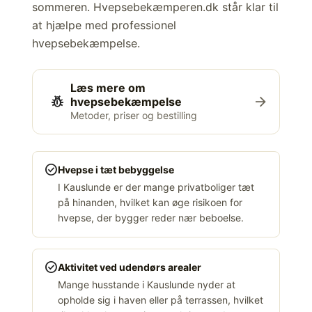
sommeren. Hvepsebekæmperen.dk står klar til
at hjælpe med professionel
hvepsebekæmpelse.
Læs mere om
pest_control
arrow_forward
hvepsebekæmpelse
Metoder, priser og bestilling
check_circle
Hvepse i tæt bebyggelse
I Kauslunde er der mange privatboliger tæt
på hinanden, hvilket kan øge risikoen for
hvepse, der bygger reder nær beboelse.
check_circle
Aktivitet ved udendørs arealer
Mange husstande i Kauslunde nyder at
opholde sig i haven eller på terrassen, hvilket