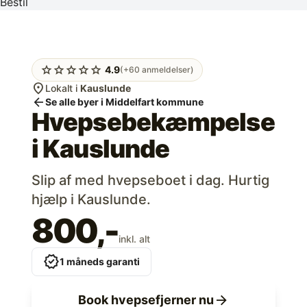
Bestil
star
star
star
star
star
4.9
(+60 anmeldelser)
location_on
Lokalt i
Kauslunde
arrow_back
Se alle byer i Middelfart kommune
Hvepsebekæmpelse
i
Kauslunde
Slip af med hvepseboet i dag. Hurtig
hjælp i Kauslunde.
800,-
inkl. alt
verified
1 måneds garanti
arrow_forward
Book hvepsefjerner nu