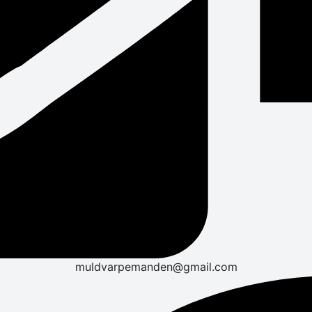
muldvarpemanden@gmail.com