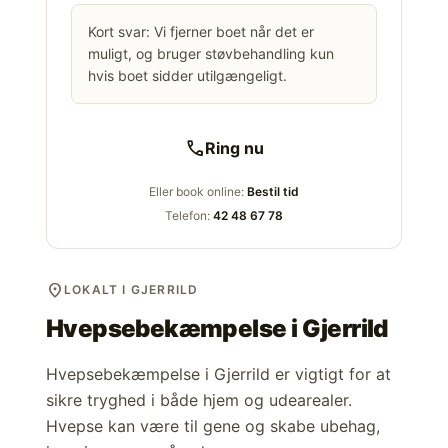
Kort svar: Vi fjerner boet når det er
muligt, og bruger støvbehandling kun
hvis boet sidder utilgængeligt.
call
Ring nu
Eller book online:
Bestil tid
Telefon:
42 48 67 78
location_on
LOKALT I GJERRILD
Hvepsebekæmpelse i
Gjerrild
Hvepsebekæmpelse i Gjerrild er vigtigt for at
sikre tryghed i både hjem og udearealer.
Hvepse kan være til gene og skabe ubehag,