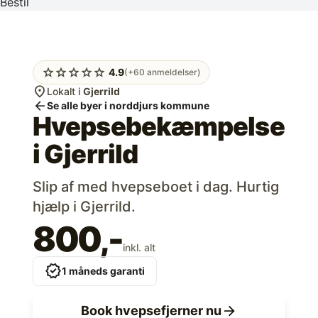
Bestil
star
star
star
star
star
4.9
(+60 anmeldelser)
location_on
Lokalt i
Gjerrild
arrow_back
Se alle byer i norddjurs kommune
Hvepsebekæmpelse
i
Gjerrild
Slip af med hvepseboet i dag. Hurtig
hjælp i Gjerrild.
800,-
inkl. alt
verified
1 måneds garanti
arrow_forward
Book hvepsefjerner nu