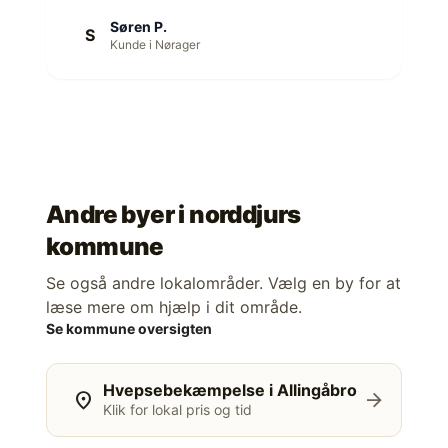
Søren P.
S
Kunde i Nørager
Andre byer i
norddjurs
kommune
Se også andre lokalområder. Vælg en by for at
læse mere om hjælp i dit område.
Se kommune oversigten
Hvepsebekæmpelse i Allingåbro
location_on
arrow_forward
Klik for lokal pris og tid