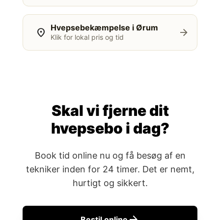
Hvepsebekæmpelse i Ørum
location_on
arrow_forward
Klik for lokal pris og tid
Skal vi fjerne dit
hvepsebo i dag?
Book tid online nu og få besøg af en
tekniker inden for 24 timer. Det er nemt,
hurtigt og sikkert.
arrow_forward
Bestil online