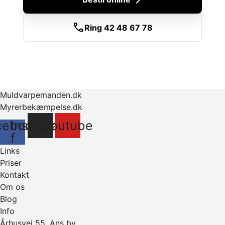
call
Ring 42 48 67 78
Muldvarpemanden.dk
Myrerbekæmpelse.dk
cebook-
Instagram
Youtube
f
Links
Priser
Kontakt
Om os
Blog
Info
Århusvej 55, Ans by