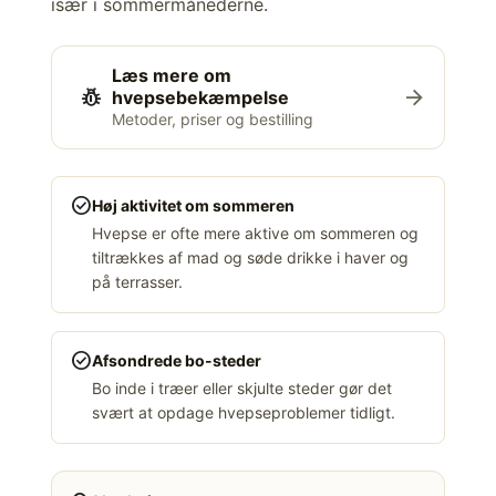
især i sommermånederne.
Læs mere om
pest_control
arrow_forward
hvepsebekæmpelse
Metoder, priser og bestilling
check_circle
Høj aktivitet om sommeren
Hvepse er ofte mere aktive om sommeren og
tiltrækkes af mad og søde drikke i haver og
på terrasser.
check_circle
Afsondrede bo-steder
Bo inde i træer eller skjulte steder gør det
svært at opdage hvepseproblemer tidligt.