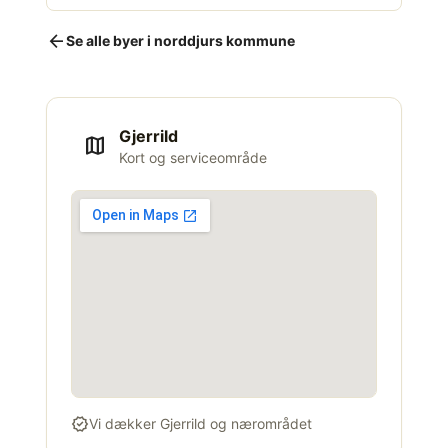
arrow_back
Se alle byer i norddjurs kommune
Gjerrild
map
Kort og serviceområde
verified
Vi dækker Gjerrild og nærområdet