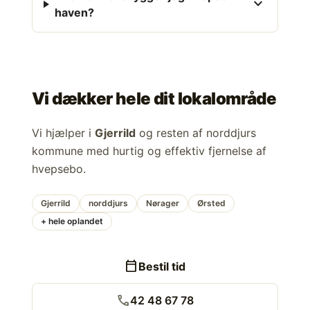
expand_more
haven?
Vi dækker hele dit lokalområde
Vi hjælper i
Gjerrild
og resten af norddjurs
kommune med hurtig og effektiv fjernelse af
hvepsebo.
Gjerrild
norddjurs
Nørager
Ørsted
+ hele oplandet
calendar_today
Bestil tid
call
42 48 67 78