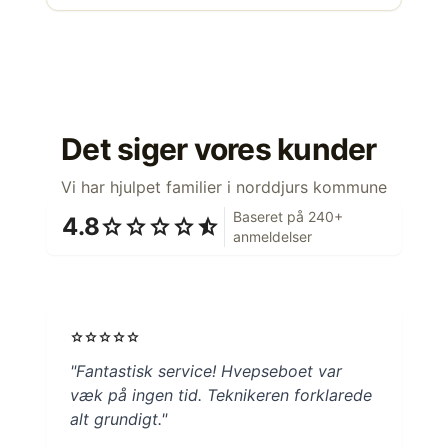
Det siger vores kunder
Vi har hjulpet familier i norddjurs kommune
Baseret på 240+
4.8
star
star
star
star
star_half
anmeldelser
star
star
star
star
star
"Fantastisk service! Hvepseboet var
væk på ingen tid. Teknikeren forklarede
alt grundigt."