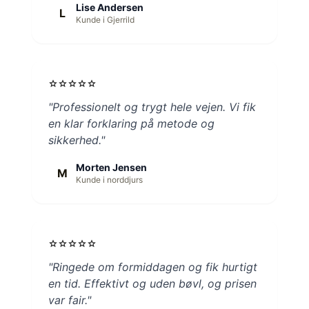
Lise Andersen
L
Kunde i Gjerrild
star
star
star
star
star
"Professionelt og trygt hele vejen. Vi fik
en klar forklaring på metode og
sikkerhed."
Morten Jensen
M
Kunde i norddjurs
star
star
star
star
star
"Ringede om formiddagen og fik hurtigt
en tid. Effektivt og uden bøvl, og prisen
var fair."