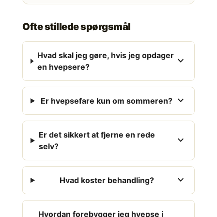
Ofte stillede spørgsmål
Hvad skal jeg gøre, hvis jeg opdager
expand_more
en hvepsere?
expand_more
Er hvepsefare kun om sommeren?
Er det sikkert at fjerne en rede
expand_more
selv?
expand_more
Hvad koster behandling?
Hvordan forebygger jeg hvepse i