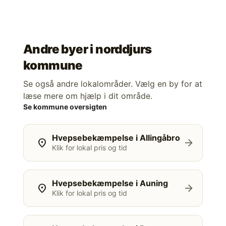
Andre byer i
norddjurs
kommune
Se også andre lokalområder. Vælg en by for at
læse mere om hjælp i dit område.
Se kommune oversigten
Hvepsebekæmpelse i Allingåbro
location_on
arrow_forward
Klik for lokal pris og tid
Hvepsebekæmpelse i Auning
location_on
arrow_forward
Klik for lokal pris og tid