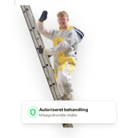
Autoriseret behandling
shield
Miljøgodkendte midler