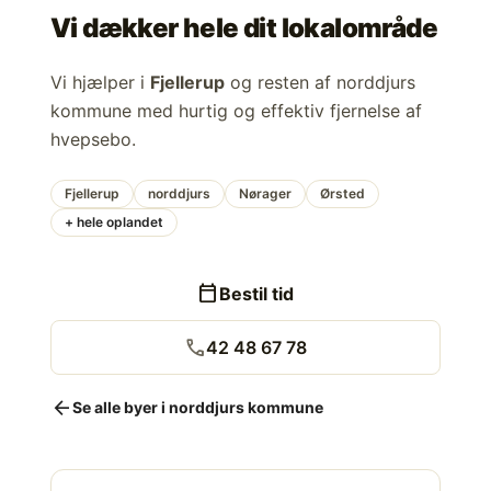
Vi dækker hele dit lokalområde
Vi hjælper i
Fjellerup
og resten af norddjurs
kommune med hurtig og effektiv fjernelse af
hvepsebo.
Fjellerup
norddjurs
Nørager
Ørsted
+ hele oplandet
calendar_today
Bestil tid
call
42 48 67 78
arrow_back
Se alle byer i norddjurs kommune