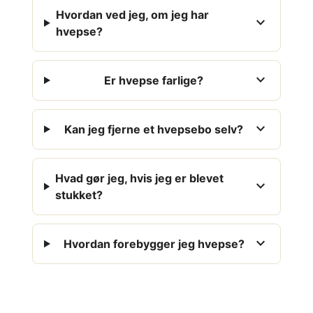
Hvordan ved jeg, om jeg har
expand_more
hvepse?
expand_more
Er hvepse farlige?
expand_more
Kan jeg fjerne et hvepsebo selv?
Hvad gør jeg, hvis jeg er blevet
expand_more
stukket?
expand_more
Hvordan forebygger jeg hvepse?