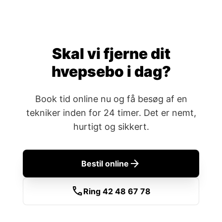
Skal vi fjerne dit
hvepsebo i dag?
Book tid online nu og få besøg af en
tekniker inden for 24 timer. Det er nemt,
hurtigt og sikkert.
arrow_forward
Bestil online
call
Ring 42 48 67 78