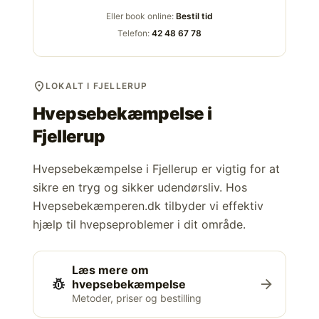
Eller book online:
Bestil tid
Telefon:
42 48 67 78
location_on
LOKALT I FJELLERUP
Hvepsebekæmpelse i
Fjellerup
Hvepsebekæmpelse i Fjellerup er vigtig for at
sikre en tryg og sikker udendørsliv. Hos
Hvepsebekæmperen.dk tilbyder vi effektiv
hjælp til hvepseproblemer i dit område.
Læs mere om
pest_control
arrow_forward
hvepsebekæmpelse
Metoder, priser og bestilling