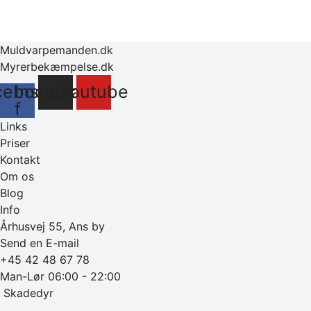
Muldvarpemanden.dk
Myrerbekæmpelse.dk
cebook-
Instagram
Youtube
f
Links
Priser
Kontakt
Om os
Blog
Info
Århusvej 55, Ans by
Send en E-mail
+45 42 48 67 78
Man-Lør 06:00 - 22:00
‎ Skadedyr