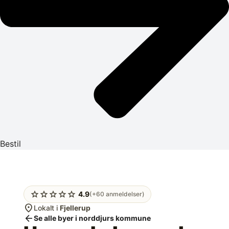
Bestil
star
star
star
star
star
4.9
(+60 anmeldelser)
location_on
Lokalt i
Fjellerup
arrow_back
Se alle byer i norddjurs kommune