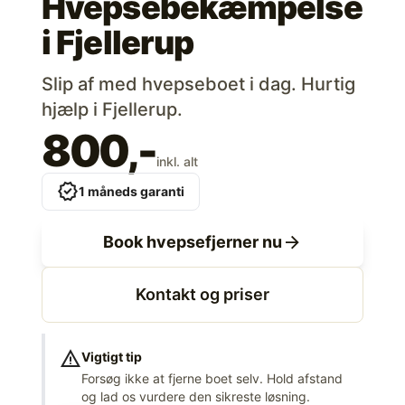
Hvepsebekæmpelse
i
Fjellerup
Slip af med hvepseboet i dag. Hurtig
hjælp i Fjellerup.
800,-
inkl. alt
verified
1 måneds garanti
arrow_forward
Book hvepsefjerner nu
Kontakt og priser
warning
Vigtigt tip
Forsøg ikke at fjerne boet selv. Hold afstand
og lad os vurdere den sikreste løsning.