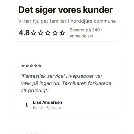
Det siger vores kunder
Vi har hjulpet familier i norddjurs kommune
Baseret på 240+
4.8
star
star
star
star
star_half
anmeldelser
star
star
star
star
star
"Fantastisk service! Hvepseboet var
væk på ingen tid. Teknikeren forklarede
alt grundigt."
Lise Andersen
L
Kunde i Fjellerup