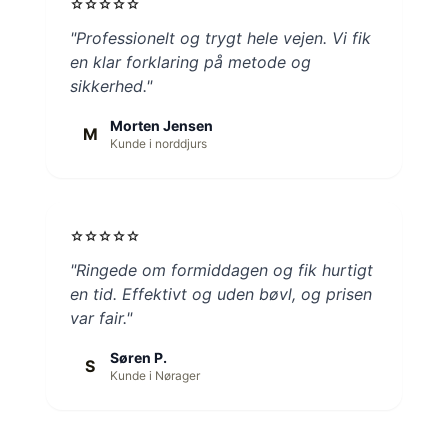
star
star
star
star
star
"Professionelt og trygt hele vejen. Vi fik
en klar forklaring på metode og
sikkerhed."
Morten Jensen
M
Kunde i norddjurs
star
star
star
star
star
"Ringede om formiddagen og fik hurtigt
en tid. Effektivt og uden bøvl, og prisen
var fair."
Søren P.
S
Kunde i Nørager