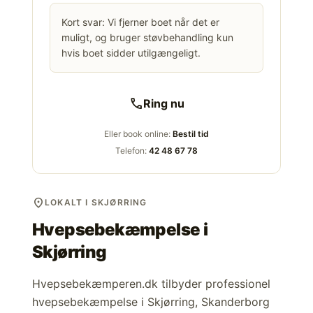
Kort svar: Vi fjerner boet når det er
muligt, og bruger støvbehandling kun
hvis boet sidder utilgængeligt.
call
Ring nu
Eller book online:
Bestil tid
Telefon:
42 48 67 78
location_on
LOKALT I SKJØRRING
Hvepsebekæmpelse i
Skjørring
Hvepsebekæmperen.dk tilbyder professionel
hvepsebekæmpelse i Skjørring, Skanderborg