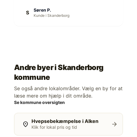
Søren P.
S
Kunde i Skanderborg
Andre byer i
Skanderborg
kommune
Se også andre lokalområder. Vælg en by for at
læse mere om hjælp i dit område.
Se kommune oversigten
Hvepsebekæmpelse i Alken
location_on
arrow_forward
Klik for lokal pris og tid