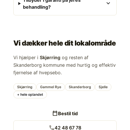
Tilbyder I garanti på jeres
expand_more
behandling?
Vi dækker hele dit lokalområde
Vi hjælper i
Skjørring
og resten af
Skanderborg kommune med hurtig og effektiv
fjernelse af hvepsebo.
Skjørring
Gammel Rye
Skanderborg
Sjelle
+ hele oplandet
calendar_today
Bestil tid
call
42 48 67 78