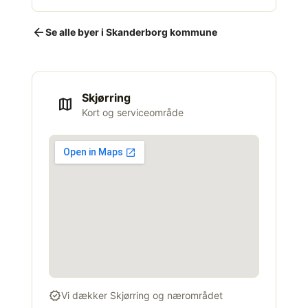
arrow_back
Se alle byer i Skanderborg kommune
Skjørring
map
Kort og serviceområde
verified
Vi dækker Skjørring og nærområdet