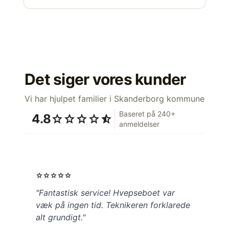
Det siger vores kunder
Vi har hjulpet familier i Skanderborg kommune
Baseret på 240+
4.8
star
star
star
star
star_half
anmeldelser
star
star
star
star
star
"Fantastisk service! Hvepseboet var
væk på ingen tid. Teknikeren forklarede
alt grundigt."