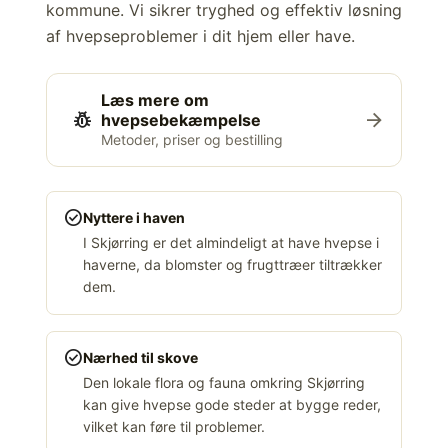
kommune. Vi sikrer tryghed og effektiv løsning
af hvepseproblemer i dit hjem eller have.
Læs mere om
pest_control
arrow_forward
hvepsebekæmpelse
Metoder, priser og bestilling
check_circle
Nyttere i haven
I Skjørring er det almindeligt at have hvepse i
haverne, da blomster og frugttræer tiltrækker
dem.
check_circle
Nærhed til skove
Den lokale flora og fauna omkring Skjørring
kan give hvepse gode steder at bygge reder,
vilket kan føre til problemer.