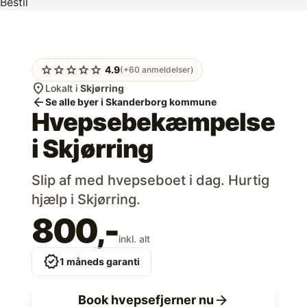
Bestil
star
star
star
star
star
4.9
(+60 anmeldelser)
location_on
Lokalt i
Skjørring
arrow_back
Se alle byer i Skanderborg kommune
Hvepsebekæmpelse
i
Skjørring
Slip af med hvepseboet i dag. Hurtig
hjælp i Skjørring.
800,-
inkl. alt
verified
1 måneds garanti
arrow_forward
Book hvepsefjerner nu