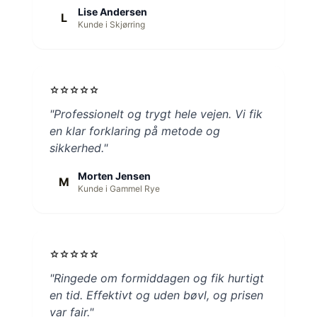
Lise Andersen
L
Kunde i Skjørring
star
star
star
star
star
"Professionelt og trygt hele vejen. Vi fik
en klar forklaring på metode og
sikkerhed."
Morten Jensen
M
Kunde i Gammel Rye
star
star
star
star
star
"Ringede om formiddagen og fik hurtigt
en tid. Effektivt og uden bøvl, og prisen
var fair."