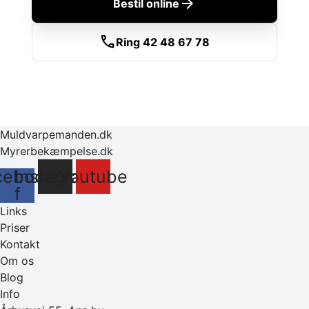
arrow_forward
Bestil online
call
Ring 42 48 67 78
Muldvarpemanden.dk
Myrerbekæmpelse.dk
cebook-
Instagram
Youtube
f
Links
Priser
Kontakt
Om os
Blog
Info