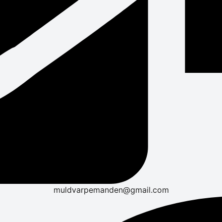
muldvarpemanden@gmail.com