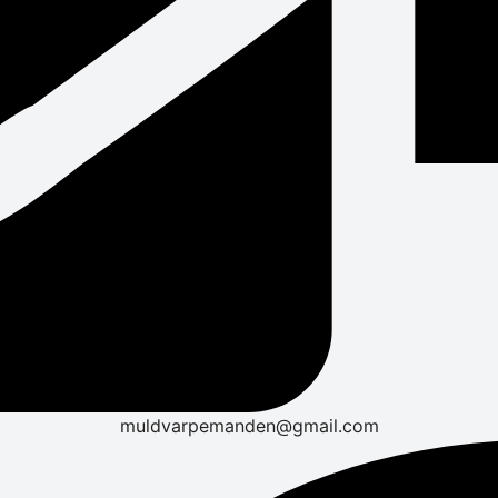
muldvarpemanden@gmail.com