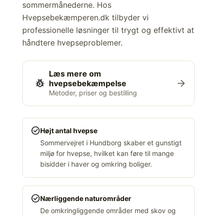
sommermånederne. Hos
Hvepsebekæmperen.dk tilbyder vi
professionelle løsninger til trygt og effektivt at
håndtere hvepseproblemer.
Læs mere om
pest_control
arrow_forward
hvepsebekæmpelse
Metoder, priser og bestilling
check_circle
Højt antal hvepse
Sommervejret i Hundborg skaber et gunstigt
miljø for hvepse, hvilket kan føre til mange
bisidder i haver og omkring boliger.
check_circle
Nærliggende naturområder
De omkringliggende områder med skov og