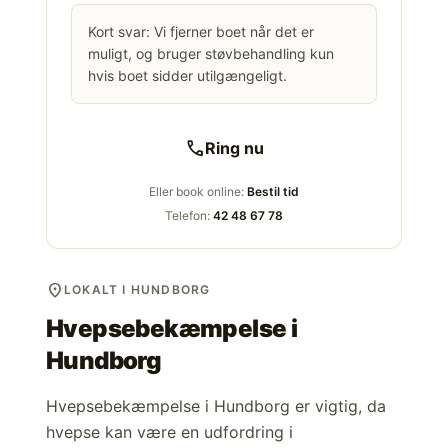
Kort svar: Vi fjerner boet når det er
muligt, og bruger støvbehandling kun
hvis boet sidder utilgængeligt.
call
Ring nu
Eller book online:
Bestil tid
Telefon:
42 48 67 78
location_on
LOKALT I HUNDBORG
Hvepsebekæmpelse i
Hundborg
Hvepsebekæmpelse i Hundborg er vigtig, da
hvepse kan være en udfordring i