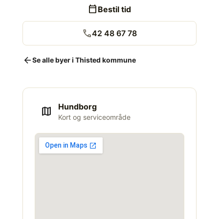
calendar_today
Bestil tid
call
42 48 67 78
arrow_back
Se alle byer i Thisted kommune
Hundborg
map
Kort og serviceområde