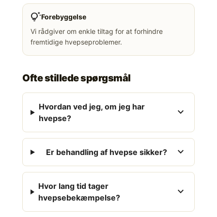
tips_and_updates
Forebyggelse
Vi rådgiver om enkle tiltag for at forhindre
fremtidige hvepseproblemer.
Ofte stillede spørgsmål
Hvordan ved jeg, om jeg har
expand_more
hvepse?
expand_more
Er behandling af hvepse sikker?
Hvor lang tid tager
expand_more
hvepsebekæmpelse?