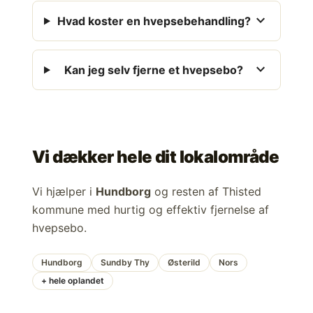
expand_more
Hvad koster en hvepsebehandling?
expand_more
Kan jeg selv fjerne et hvepsebo?
Vi dækker hele dit lokalområde
Vi hjælper i
Hundborg
og resten af Thisted
kommune med hurtig og effektiv fjernelse af
hvepsebo.
Hundborg
Sundby Thy
Østerild
Nors
+ hele oplandet