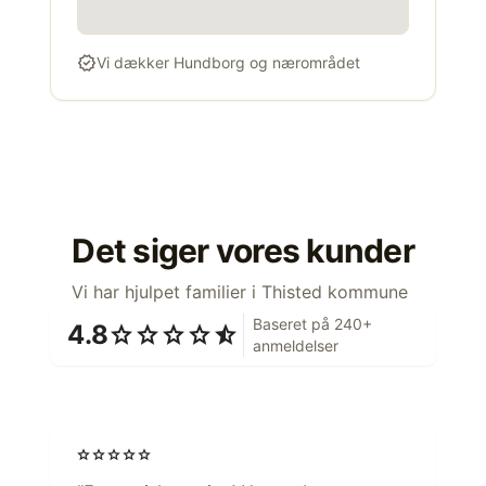
verified
Vi dækker Hundborg og nærområdet
Det siger vores kunder
Vi har hjulpet familier i Thisted kommune
Baseret på 240+
4.8
star
star
star
star
star_half
anmeldelser
star
star
star
star
star