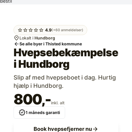
Bestil
star
star
star
star
star
4.9
(+60 anmeldelser)
location_on
Lokalt i
Hundborg
arrow_back
Se alle byer i Thisted kommune
Hvepsebekæmpelse
i
Hundborg
Slip af med hvepseboet i dag. Hurtig
hjælp i Hundborg.
800,-
inkl. alt
verified
1 måneds garanti
arrow_forward
Book hvepsefjerner nu