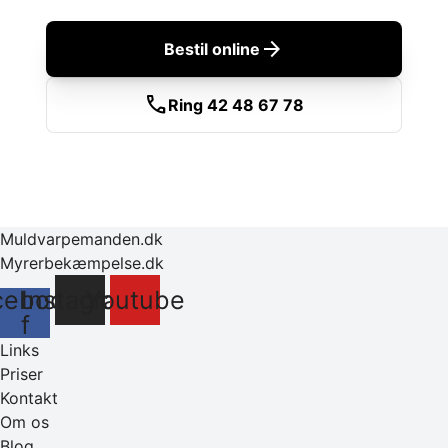
arrow_forward
Bestil online
call
Ring 42 48 67 78
Muldvarpemanden.dk
Myrerbekæmpelse.dk
cebook-
Instagram
Youtube
f
Links
Priser
Kontakt
Om os
Blog