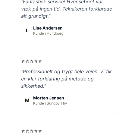
"Fantastisk service! Hvepseboet var
væk på ingen tid. Teknikeren forklarede
alt grundigt."
Lise Andersen
L
Kunde i Hundborg
star
star
star
star
star
"Professionelt og trygt hele vejen. Vi fik
en klar forklaring på metode og
sikkerhed."
Morten Jensen
M
Kunde i Sundby Thy
star
star
star
star
star