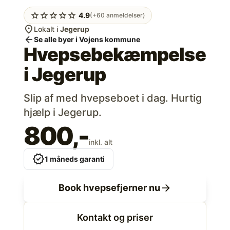
star
star
star
star
star
4.9
(+60 anmeldelser)
location_on
Lokalt i
Jegerup
arrow_back
Se alle byer i Vojens kommune
Hvepsebekæmpelse
i
Jegerup
Slip af med hvepseboet i dag. Hurtig
hjælp i Jegerup.
800,-
inkl. alt
verified
1 måneds garanti
arrow_forward
Book hvepsefjerner nu
Kontakt og priser