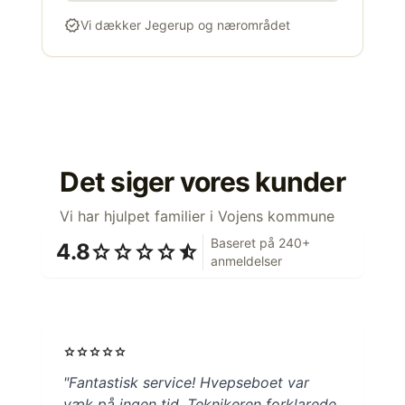
verified
Vi dækker Jegerup og nærområdet
Det siger vores kunder
Vi har hjulpet familier i Vojens kommune
Baseret på 240+
4.8
star
star
star
star
star_half
anmeldelser
star
star
star
star
star
"Fantastisk service! Hvepseboet var
væk på ingen tid. Teknikeren forklarede