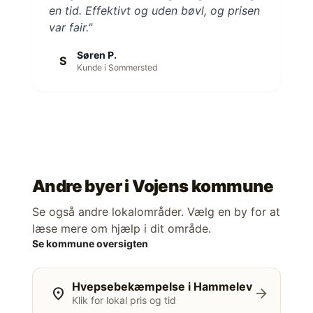
en tid. Effektivt og uden bøvl, og prisen
var fair."
Søren P.
S
Kunde i Sommersted
Andre byer i
Vojens kommune
Se også andre lokalområder. Vælg en by for at
læse mere om hjælp i dit område.
Se kommune oversigten
Hvepsebekæmpelse i Hammelev
location_on
arrow_forward
Klik for lokal pris og tid