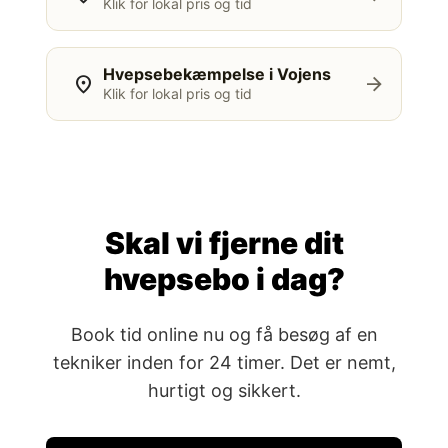
Klik for lokal pris og tid
Hvepsebekæmpelse i Vojens
location_on
arrow_forward
Klik for lokal pris og tid
Skal vi fjerne dit
hvepsebo i dag?
Book tid online nu og få besøg af en
tekniker inden for 24 timer. Det er nemt,
hurtigt og sikkert.