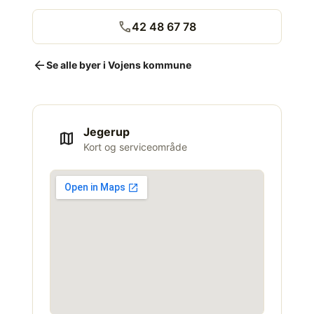
call
42 48 67 78
arrow_back
Se alle byer i Vojens kommune
Jegerup
map
Kort og serviceområde