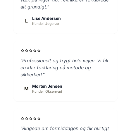
alt grundigt."
Lise Andersen
L
Kunde i Jegerup
star
star
star
star
star
"Professionelt og trygt hele vejen. Vi fik
en klar forklaring på metode og
sikkerhed."
Morten Jensen
M
Kunde i Oksenvad
star
star
star
star
star
"Ringede om formiddagen og fik hurtigt