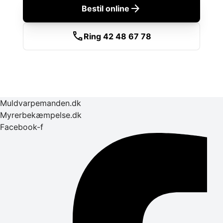
arrow_forward
Bestil online
call
Ring 42 48 67 78
Muldvarpemanden.dk
Myrerbekæmpelse.dk
Facebook-f