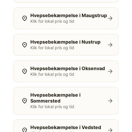
Hvepsebekæmpelse i Maugstrup
location_on
arrow_forward
Klik for lokal pris og tid
Hvepsebekæmpelse i Nustrup
location_on
arrow_forward
Klik for lokal pris og tid
Hvepsebekæmpelse i Oksenvad
location_on
arrow_forward
Klik for lokal pris og tid
Hvepsebekæmpelse i
location_on
arrow_forward
Sommersted
Klik for lokal pris og tid
Hvepsebekæmpelse i Vedsted
location_on
arrow_forward