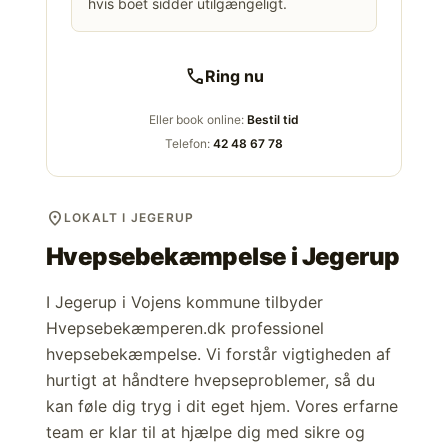
hvis boet sidder utilgængeligt.
call
Ring nu
Eller book online:
Bestil tid
Telefon:
42 48 67 78
location_on
LOKALT I JEGERUP
Hvepsebekæmpelse i
Jegerup
I Jegerup i Vojens kommune tilbyder
Hvepsebekæmperen.dk professionel
hvepsebekæmpelse. Vi forstår vigtigheden af
hurtigt at håndtere hvepseproblemer, så du
kan føle dig tryg i dit eget hjem. Vores erfarne
team er klar til at hjælpe dig med sikre og