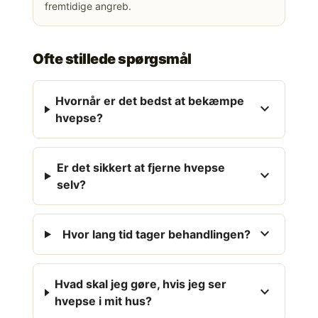
fremtidige angreb.
Ofte stillede spørgsmål
Hvornår er det bedst at bekæmpe
expand_more
hvepse?
Er det sikkert at fjerne hvepse
expand_more
selv?
expand_more
Hvor lang tid tager behandlingen?
Hvad skal jeg gøre, hvis jeg ser
expand_more
hvepse i mit hus?