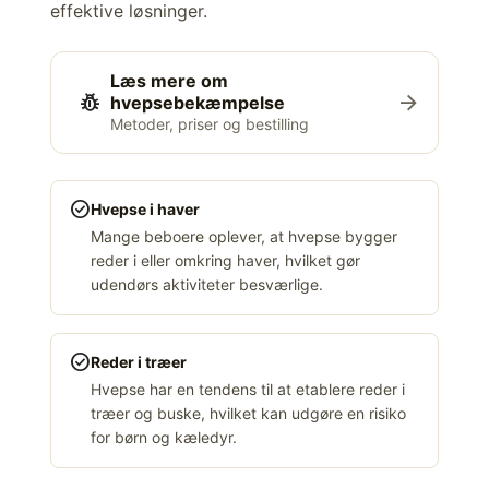
effektive løsninger.
Læs mere om
pest_control
arrow_forward
hvepsebekæmpelse
Metoder, priser og bestilling
check_circle
Hvepse i haver
Mange beboere oplever, at hvepse bygger
reder i eller omkring haver, hvilket gør
udendørs aktiviteter besværlige.
check_circle
Reder i træer
Hvepse har en tendens til at etablere reder i
træer og buske, hvilket kan udgøre en risiko
for børn og kæledyr.