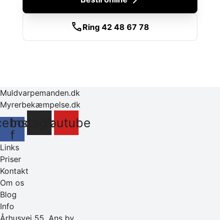
call
Ring 42 48 67 78
Muldvarpemanden.dk
Myrerbekæmpelse.dk
cebook-
Instagram
Youtube
f
Links
Priser
Kontakt
Om os
Blog
Info
Århusvej 55, Ans by