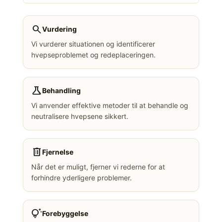
search
Vurdering
Vi vurderer situationen og identificerer
hvepseproblemet og redeplaceringen.
science
Behandling
Vi anvender effektive metoder til at behandle og
neutralisere hvepsene sikkert.
delete
Fjernelse
Når det er muligt, fjerner vi rederne for at
forhindre yderligere problemer.
tips_and_updates
Forebyggelse