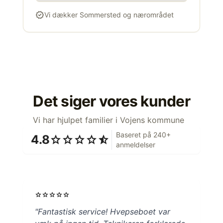
verified
Vi dækker Sommersted og nærområdet
Det siger vores kunder
Vi har hjulpet familier i Vojens kommune
Baseret på 240+
4.8
star
star
star
star
star_half
anmeldelser
star
star
star
star
star
"Fantastisk service! Hvepseboet var