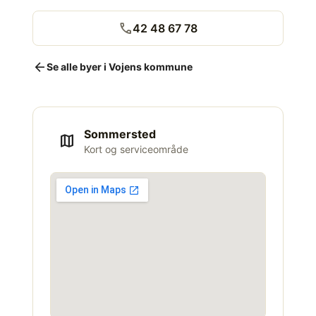
call
42 48 67 78
arrow_back
Se alle byer i Vojens kommune
Sommersted
map
Kort og serviceområde