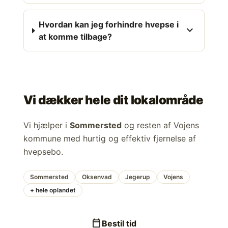
Hvordan kan jeg forhindre hvepse i
expand_more
at komme tilbage?
Vi dækker hele dit lokalområde
Vi hjælper i
Sommersted
og resten af Vojens
kommune med hurtig og effektiv fjernelse af
hvepsebo.
Sommersted
Oksenvad
Jegerup
Vojens
+ hele oplandet
calendar_today
Bestil tid