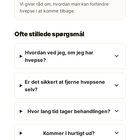
Vi giver råd om, hvordan man kan forhindre
hvepse i at komme tilbage.
Ofte stillede spørgsmål
Hvordan ved jeg, om jeg har
expand_more
hvepse?
Er det sikkert at fjerne hvepsene
expand_more
selv?
expand_more
Hvor lang tid tager behandlingen?
expand_more
Kommer I hurtigt ud?