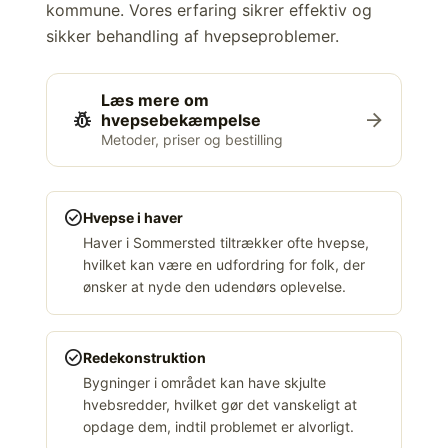
kommune. Vores erfaring sikrer effektiv og
sikker behandling af hvepseproblemer.
Læs mere om
pest_control
arrow_forward
hvepsebekæmpelse
Metoder, priser og bestilling
check_circle
Hvepse i haver
Haver i Sommersted tiltrækker ofte hvepse,
hvilket kan være en udfordring for folk, der
ønsker at nyde den udendørs oplevelse.
check_circle
Redekonstruktion
Bygninger i området kan have skjulte
hvebsredder, hvilket gør det vanskeligt at
opdage dem, indtil problemet er alvorligt.