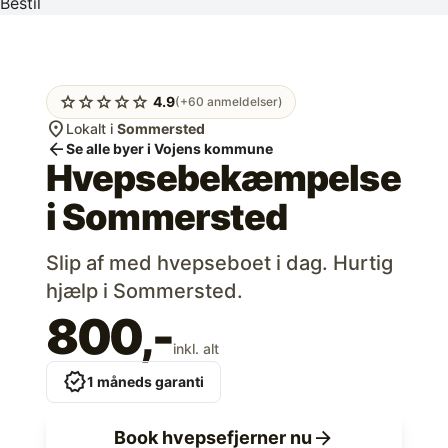
Bestil
star
star
star
star
star
4.9
(+60 anmeldelser)
location_on
Lokalt i
Sommersted
arrow_back
Se alle byer i Vojens kommune
Hvepsebekæmpelse
i
Sommersted
Slip af med hvepseboet i dag. Hurtig
hjælp i Sommersted.
800,-
inkl. alt
verified
1 måneds garanti
arrow_forward
Book hvepsefjerner nu