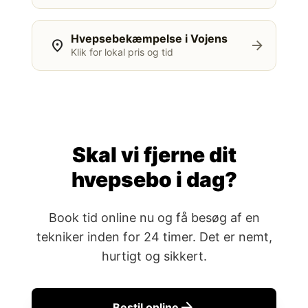
Hvepsebekæmpelse i Vojens
location_on
arrow_forward
Klik for lokal pris og tid
Skal vi fjerne dit
hvepsebo i dag?
Book tid online nu og få besøg af en
tekniker inden for 24 timer. Det er nemt,
hurtigt og sikkert.
arrow_forward
Bestil online