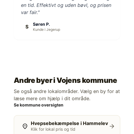
en tid. Effektivt og uden bøvl, og prisen
var fair."
Søren P.
S
Kunde i Jegerup
Andre byer i
Vojens kommune
Se også andre lokalområder. Vælg en by for at
læse mere om hjælp i dit område.
Se kommune oversigten
Hvepsebekæmpelse i Hammelev
location_on
arrow_forward
Klik for lokal pris og tid