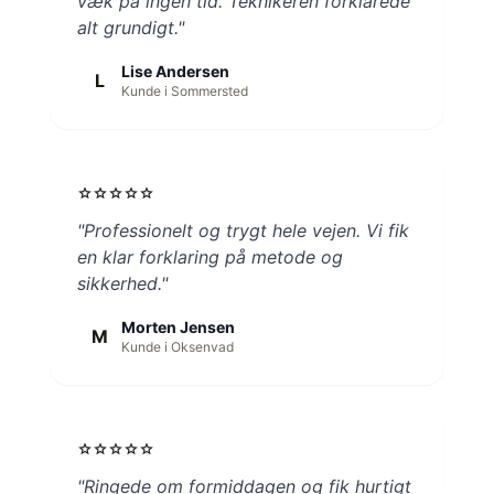
væk på ingen tid. Teknikeren forklarede
alt grundigt."
Lise Andersen
L
Kunde i Sommersted
star
star
star
star
star
"Professionelt og trygt hele vejen. Vi fik
en klar forklaring på metode og
sikkerhed."
Morten Jensen
M
Kunde i Oksenvad
star
star
star
star
star
"Ringede om formiddagen og fik hurtigt