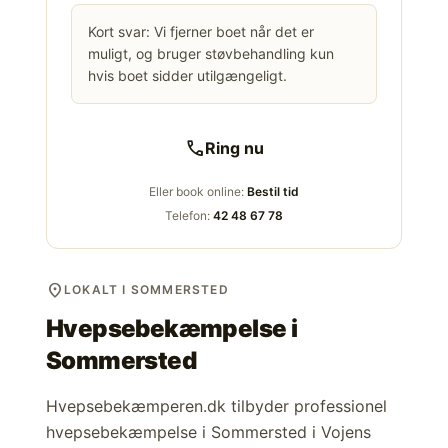
Kort svar: Vi fjerner boet når det er
muligt, og bruger støvbehandling kun
hvis boet sidder utilgængeligt.
call
Ring nu
Eller book online:
Bestil tid
Telefon:
42 48 67 78
location_on
LOKALT I SOMMERSTED
Hvepsebekæmpelse i
Sommersted
Hvepsebekæmperen.dk tilbyder professionel
hvepsebekæmpelse i Sommersted i Vojens