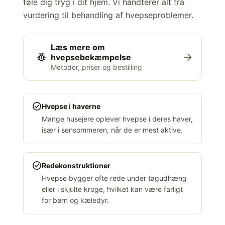
føle dig tryg i dit hjem. Vi håndterer alt fra
vurdering til behandling af hvepseproblemer.
Læs mere om
pest_control
arrow_forward
hvepsebekæmpelse
Metoder, priser og bestilling
check_circle
Hvepse i haverne
Mange husejere oplever hvepse i deres haver,
især i sensommeren, når de er mest aktive.
check_circle
Redekonstruktioner
Hvepse bygger ofte rede under tagudhæng
eller i skjulte kroge, hvilket kan være farligt
for børn og kæledyr.