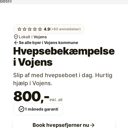
Bestil
star
star
star
star
star
4.9
(+60 anmeldelser)
location_on
Lokalt i
Vojens
arrow_back
Se alle byer i Vojens kommune
Hvepsebekæmpelse
i
Vojens
Slip af med hvepseboet i dag. Hurtig
hjælp i Vojens.
800,-
inkl. alt
verified
1 måneds garanti
arrow_forward
Book hvepsefjerner nu