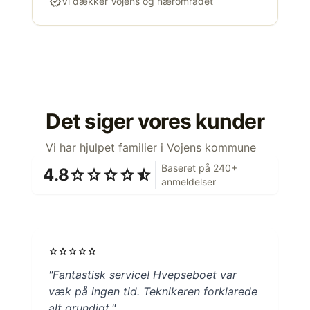
verified
Vi dækker Vojens og nærområdet
Det siger vores kunder
Vi har hjulpet familier i Vojens kommune
Baseret på 240+
4.8
star
star
star
star
star_half
anmeldelser
star
star
star
star
star
"Fantastisk service! Hvepseboet var
væk på ingen tid. Teknikeren forklarede
alt grundigt."