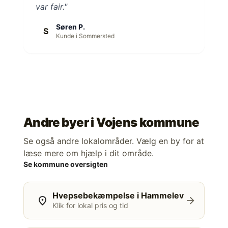
var fair."
Søren P.
S
Kunde i Sommersted
Andre byer i
Vojens kommune
Se også andre lokalområder. Vælg en by for at
læse mere om hjælp i dit område.
Se kommune oversigten
Hvepsebekæmpelse i Hammelev
location_on
arrow_forward
Klik for lokal pris og tid