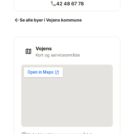
call
42 48 67 78
arrow_back
Se alle byer i Vojens kommune
Vojens
map
Kort og serviceområde