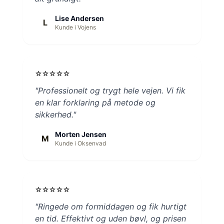
Lise Andersen
L
Kunde i Vojens
star
star
star
star
star
"Professionelt og trygt hele vejen. Vi fik
en klar forklaring på metode og
sikkerhed."
Morten Jensen
M
Kunde i Oksenvad
star
star
star
star
star
"Ringede om formiddagen og fik hurtigt
en tid. Effektivt og uden bøvl, og prisen