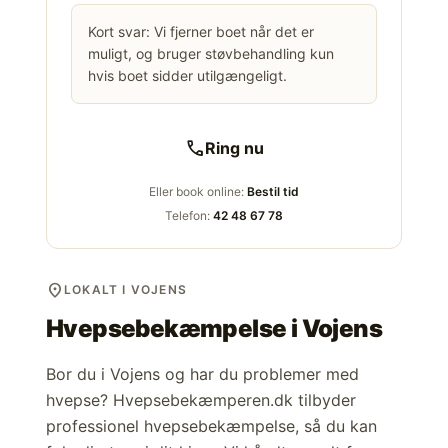
Kort svar: Vi fjerner boet når det er
muligt, og bruger støvbehandling kun
hvis boet sidder utilgængeligt.
call
Ring nu
Eller book online:
Bestil tid
Telefon:
42 48 67 78
location_on
LOKALT I VOJENS
Hvepsebekæmpelse i
Vojens
Bor du i Vojens og har du problemer med
hvepse? Hvepsebekæmperen.dk tilbyder
professionel hvepsebekæmpelse, så du kan