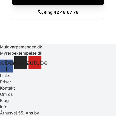
call
Ring 42 48 67 78
Muldvarpemanden.dk
Myrerbekæmpelse.dk
cebook-
Instagram
Youtube
f
Links
Priser
Kontakt
Om os
Blog
Info
Århusvej 55, Ans by