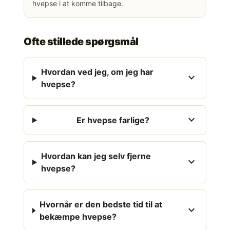
hvepse i at komme tilbage.
Ofte stillede spørgsmål
Hvordan ved jeg, om jeg har
expand_more
hvepse?
expand_more
Er hvepse farlige?
Hvordan kan jeg selv fjerne
expand_more
hvepse?
Hvornår er den bedste tid til at
expand_more
bekæmpe hvepse?