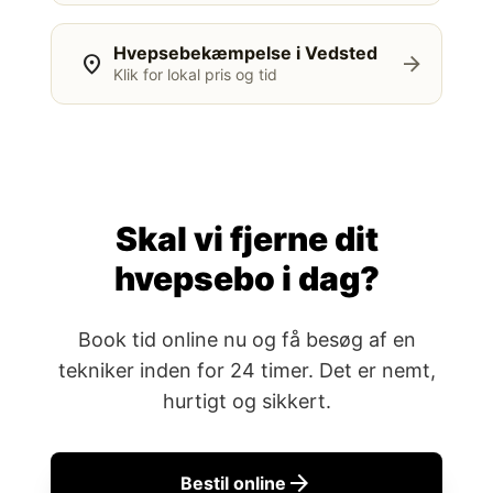
Hvepsebekæmpelse i Vedsted
location_on
arrow_forward
Klik for lokal pris og tid
Skal vi fjerne dit
hvepsebo i dag?
Book tid online nu og få besøg af en
tekniker inden for 24 timer. Det er nemt,
hurtigt og sikkert.
arrow_forward
Bestil online