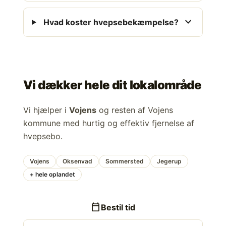
expand_more
Hvad koster hvepsebekæmpelse?
Vi dækker hele dit lokalområde
Vi hjælper i
Vojens
og resten af Vojens
kommune med hurtig og effektiv fjernelse af
hvepsebo.
Vojens
Oksenvad
Sommersted
Jegerup
+ hele oplandet
calendar_today
Bestil tid