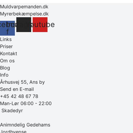
Muldvarpemanden.dk
Myrerbekæmpelse.dk
cebook-
Instagram
Youtube
f
Links
Priser
Kontakt
Om os
Blog
Info
Århusvej 55, Ans by
Send en E-mail
+45 42 48 67 78
Man-Lør 06:00 - 22:00
‎ Skadedyr
Animndelig Gedehams
Jordhvepse