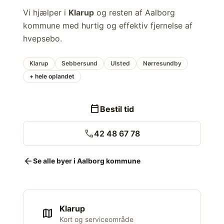
Vi hjælper i
Klarup
og resten af Aalborg
kommune med hurtig og effektiv fjernelse af
hvepsebo.
Klarup
Sebbersund
Ulsted
Nørresundby
+ hele oplandet
calendar_today
Bestil tid
call
42 48 67 78
arrow_back
Se alle byer i Aalborg kommune
Klarup
map
Kort og serviceområde