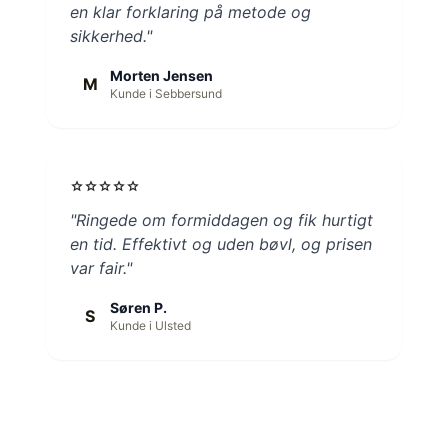
en klar forklaring på metode og
sikkerhed."
Morten Jensen
M
Kunde i Sebbersund
star
star
star
star
star
"Ringede om formiddagen og fik hurtigt
en tid. Effektivt og uden bøvl, og prisen
var fair."
Søren P.
S
Kunde i Ulsted