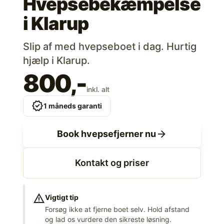
Hvepsebekæmpelse
i
Klarup
Slip af med hvepseboet i dag. Hurtig
hjælp i Klarup.
800,-
inkl. alt
verified
1 måneds garanti
arrow_forward
Book hvepsefjerner nu
Kontakt og priser
warning
Vigtigt tip
Forsøg ikke at fjerne boet selv. Hold afstand
og lad os vurdere den sikreste løsning.