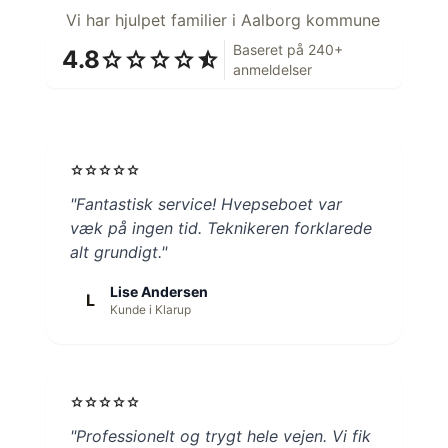
Vi har hjulpet familier i Aalborg kommune
Baseret på 240+
4.8
star
star
star
star
star_half
anmeldelser
star
star
star
star
star
"Fantastisk service! Hvepseboet var
væk på ingen tid. Teknikeren forklarede
alt grundigt."
Lise Andersen
L
Kunde i Klarup
star
star
star
star
star
"Professionelt og trygt hele vejen. Vi fik