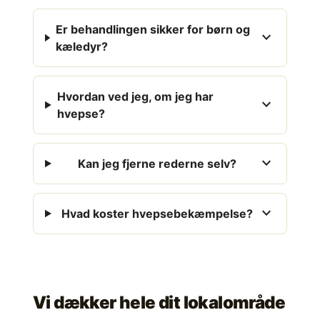
Er behandlingen sikker for børn og
expand_more
kæledyr?
Hvordan ved jeg, om jeg har
expand_more
hvepse?
expand_more
Kan jeg fjerne rederne selv?
expand_more
Hvad koster hvepsebekæmpelse?
Vi dækker hele dit lokalområde