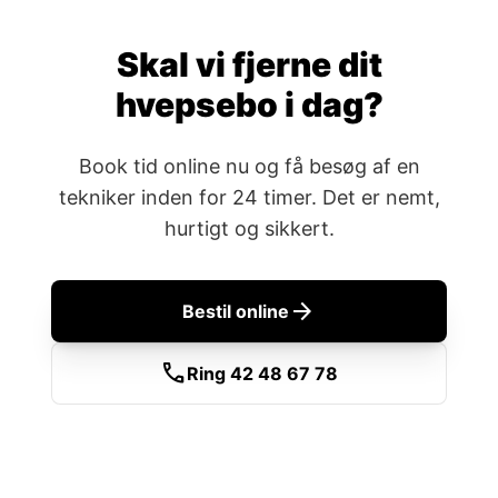
Skal vi fjerne dit
hvepsebo i dag?
Book tid online nu og få besøg af en
tekniker inden for 24 timer. Det er nemt,
hurtigt og sikkert.
arrow_forward
Bestil online
call
Ring 42 48 67 78