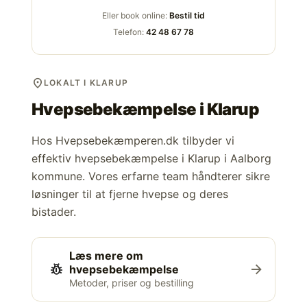
Eller book online:
Bestil tid
Telefon:
42 48 67 78
location_on
LOKALT I KLARUP
Hvepsebekæmpelse i
Klarup
Hos Hvepsebekæmperen.dk tilbyder vi
effektiv hvepsebekæmpelse i Klarup i Aalborg
kommune. Vores erfarne team håndterer sikre
løsninger til at fjerne hvepse og deres
bistader.
Læs mere om
pest_control
arrow_forward
hvepsebekæmpelse
Metoder, priser og bestilling