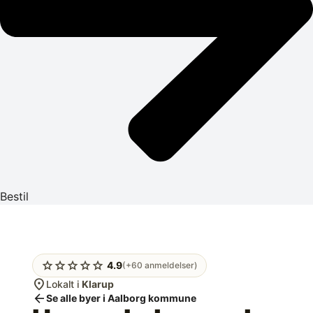
Bestil
star
star
star
star
star
4.9
(+60 anmeldelser)
location_on
Lokalt i
Klarup
arrow_back
Se alle byer i Aalborg kommune