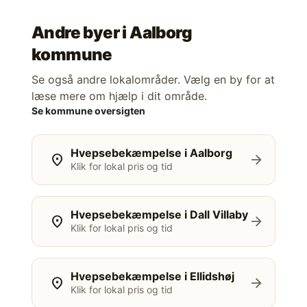
Andre byer i
Aalborg
kommune
Se også andre lokalområder. Vælg en by for at
læse mere om hjælp i dit område.
Se kommune oversigten
Hvepsebekæmpelse i Aalborg
location_on
arrow_forward
Klik for lokal pris og tid
Hvepsebekæmpelse i Dall Villaby
location_on
arrow_forward
Klik for lokal pris og tid
Hvepsebekæmpelse i Ellidshøj
location_on
arrow_forward
Klik for lokal pris og tid