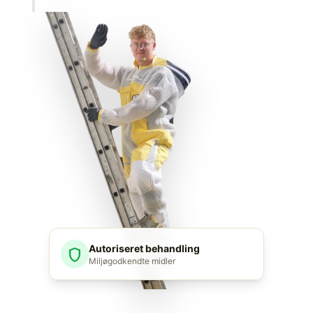
Autoriseret behandling
shield
Miljøgodkendte midler