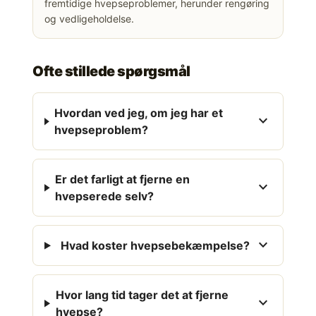
fremtidige hvepseproblemer, herunder rengøring
og vedligeholdelse.
Ofte stillede spørgsmål
Hvordan ved jeg, om jeg har et
expand_more
hvepseproblem?
Er det farligt at fjerne en
expand_more
hvepserede selv?
expand_more
Hvad koster hvepsebekæmpelse?
Hvor lang tid tager det at fjerne
expand_more
hvepse?