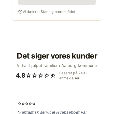
verified
Vi dækker Stae og nærområdet
Det siger vores kunder
Vi har hjulpet familier i Aalborg kommune
Baseret på 240+
4.8
star
star
star
star
star_half
anmeldelser
star
star
star
star
star
"Fantastisk service! Hvepseboet var