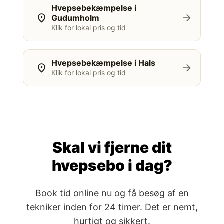
Hvepsebekæmpelse i
location_on
arrow_forward
Gudumholm
Klik for lokal pris og tid
Hvepsebekæmpelse i Hals
location_on
arrow_forward
Klik for lokal pris og tid
Skal vi fjerne dit
hvepsebo i dag?
Book tid online nu og få besøg af en
tekniker inden for 24 timer. Det er nemt,
hurtigt og sikkert.