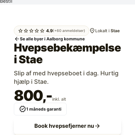
Bestil
location_on
star
star
star
star
star
4.9
Lokalt i
Stae
(+60 anmeldelser)
arrow_back
Se alle byer i Aalborg kommune
Hvepsebekæmpelse
i
Stae
Slip af med hvepseboet i dag. Hurtig
hjælp i Stae.
800,-
inkl. alt
verified
1 måneds garanti
arrow_forward
Book hvepsefjerner nu