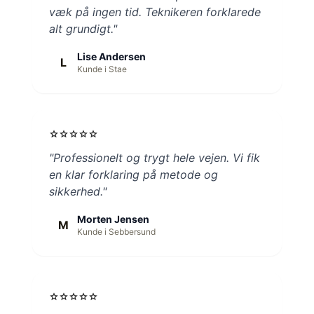
væk på ingen tid. Teknikeren forklarede
alt grundigt."
Lise Andersen
L
Kunde i Stae
star
star
star
star
star
"Professionelt og trygt hele vejen. Vi fik
en klar forklaring på metode og
sikkerhed."
Morten Jensen
M
Kunde i Sebbersund
star
star
star
star
star