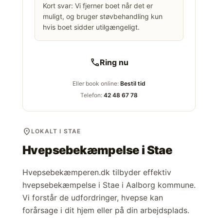
Kort svar: Vi fjerner boet når det er
muligt, og bruger støvbehandling kun
hvis boet sidder utilgængeligt.
call
Ring nu
Eller book online:
Bestil tid
Telefon:
42 48 67 78
location_on
LOKALT I STAE
Hvepsebekæmpelse i
Stae
Hvepsebekæmperen.dk tilbyder effektiv
hvepsebekæmpelse i Stae i Aalborg kommune.
Vi forstår de udfordringer, hvepse kan
forårsage i dit hjem eller på din arbejdsplads.