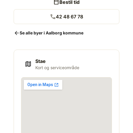
calendar_today
Bestil tid
call
42 48 67 78
arrow_back
Se alle byer i Aalborg kommune
Stae
map
Kort og serviceområde