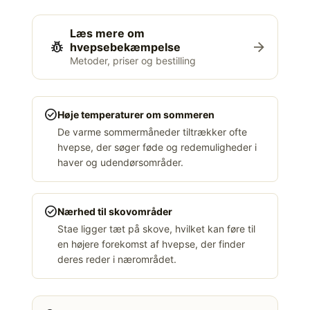
Læs mere om
pest_control
arrow_forward
hvepsebekæmpelse
Metoder, priser og bestilling
check_circle
Høje temperaturer om sommeren
De varme sommermåneder tiltrækker ofte
hvepse, der søger føde og redemuligheder i
haver og udendørsområder.
check_circle
Nærhed til skovområder
Stae ligger tæt på skove, hvilket kan føre til
en højere forekomst af hvepse, der finder
deres reder i nærområdet.