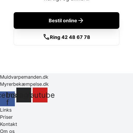
arrow_forward
Bestil online
call
Ring 42 48 67 78
Muldvarpemanden.dk
Myrerbekæmpelse.dk
cebook-
Instagram
Youtube
f
Links
Priser
Kontakt
Om os