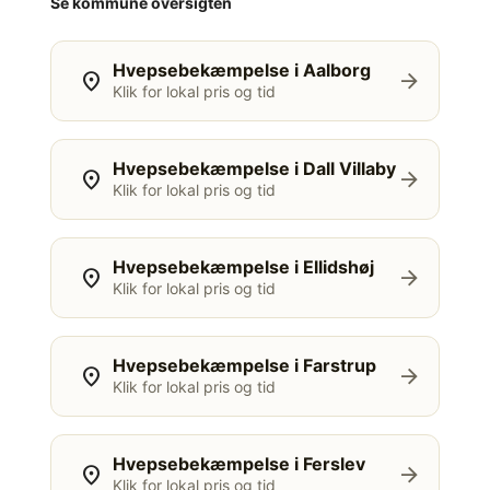
Se kommune oversigten
Hvepsebekæmpelse i Aalborg
location_on
arrow_forward
Klik for lokal pris og tid
Hvepsebekæmpelse i Dall Villaby
location_on
arrow_forward
Klik for lokal pris og tid
Hvepsebekæmpelse i Ellidshøj
location_on
arrow_forward
Klik for lokal pris og tid
Hvepsebekæmpelse i Farstrup
location_on
arrow_forward
Klik for lokal pris og tid
Hvepsebekæmpelse i Ferslev
location_on
arrow_forward
Klik for lokal pris og tid