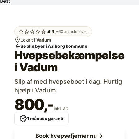
Bestil
star
star
star
star
star
4.9
(+60 anmeldelser)
location_on
Lokalt i
Vadum
arrow_back
Se alle byer i Aalborg kommune
Hvepsebekæmpelse
i
Vadum
Slip af med hvepseboet i dag. Hurtig
hjælp i Vadum.
800,-
inkl. alt
verified
1 måneds garanti
arrow_forward
Book hvepsefjerner nu