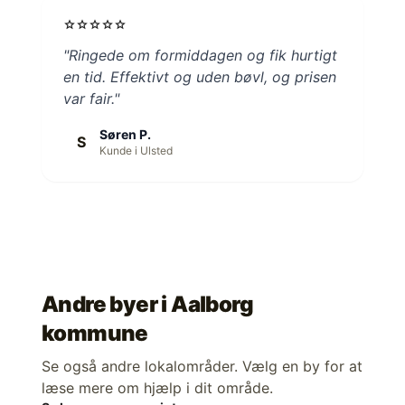
star
star
star
star
star
"Ringede om formiddagen og fik hurtigt
en tid. Effektivt og uden bøvl, og prisen
var fair."
Søren P.
S
Kunde i Ulsted
Andre byer i
Aalborg
kommune
Se også andre lokalområder. Vælg en by for at
læse mere om hjælp i dit område.