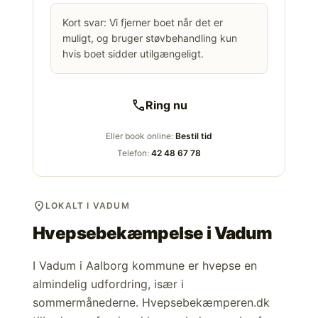
Kort svar: Vi fjerner boet når det er
muligt, og bruger støvbehandling kun
hvis boet sidder utilgængeligt.
call
Ring nu
Eller book online:
Bestil tid
Telefon:
42 48 67 78
location_on
LOKALT I VADUM
Hvepsebekæmpelse i
Vadum
I Vadum i Aalborg kommune er hvepse en
almindelig udfordring, især i
sommermånederne. Hvepsebekæmperen.dk