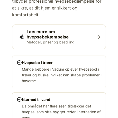
tilbyder professionel hvepsebekæmpelse for
at sikre, at dit hjem er sikkert og
komfortabelt.
Læs mere om
pest_control
arrow_forward
hvepsebekæmpelse
Metoder, priser og bestilling
check_circle
Hvepsebo i træer
Mange beboere i Vadum oplever hvepsebol i
træer og buske, hvilket kan skabe problemer i
haverne.
check_circle
Nærhed til vand
Da området har flere søer, tiltrækker det
hvepse, som ofte bygger reder i nærheden af
vand.