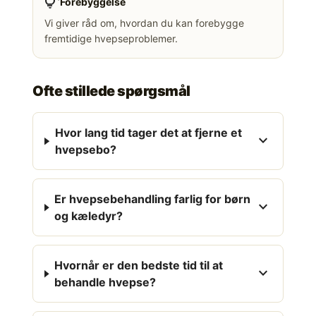
tips_and_updates
Forebyggelse
Vi giver råd om, hvordan du kan forebygge
fremtidige hvepseproblemer.
Ofte stillede spørgsmål
Hvor lang tid tager det at fjerne et
expand_more
hvepsebo?
Er hvepsebehandling farlig for børn
expand_more
og kæledyr?
Hvornår er den bedste tid til at
expand_more
behandle hvepse?