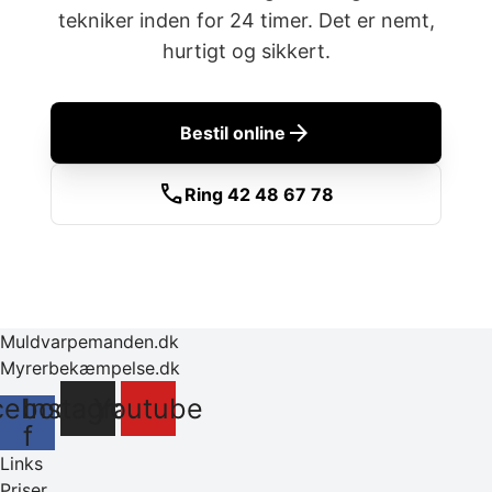
tekniker inden for 24 timer. Det er nemt,
hurtigt og sikkert.
arrow_forward
Bestil online
call
Ring 42 48 67 78
Muldvarpemanden.dk
Myrerbekæmpelse.dk
cebook-
Instagram
Youtube
f
Links
Priser