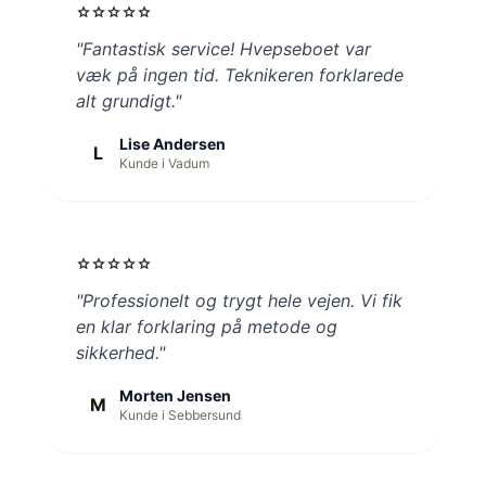
star
star
star
star
star
"Fantastisk service! Hvepseboet var
væk på ingen tid. Teknikeren forklarede
alt grundigt."
Lise Andersen
L
Kunde i Vadum
star
star
star
star
star
"Professionelt og trygt hele vejen. Vi fik
en klar forklaring på metode og
sikkerhed."
Morten Jensen
M
Kunde i Sebbersund