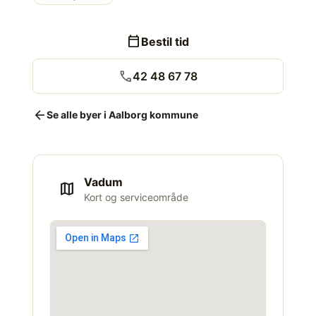
calendar_today
Bestil tid
call
42 48 67 78
arrow_back
Se alle byer i Aalborg kommune
Vadum
map
Kort og serviceområde