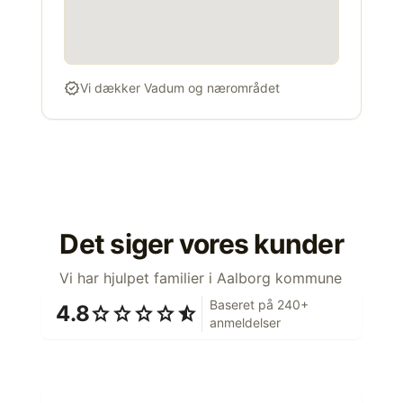
verified
Vi dækker Vadum og nærområdet
Det siger vores kunder
Vi har hjulpet familier i Aalborg kommune
Baseret på 240+
4.8
star
star
star
star
star_half
anmeldelser