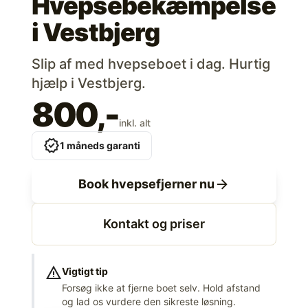
Hvepsebekæmpelse
i
Vestbjerg
Slip af med hvepseboet i dag. Hurtig
hjælp i Vestbjerg.
800,-
inkl. alt
verified
1 måneds garanti
arrow_forward
Book hvepsefjerner nu
Kontakt og priser
warning
Vigtigt tip
Forsøg ikke at fjerne boet selv. Hold afstand
og lad os vurdere den sikreste løsning.