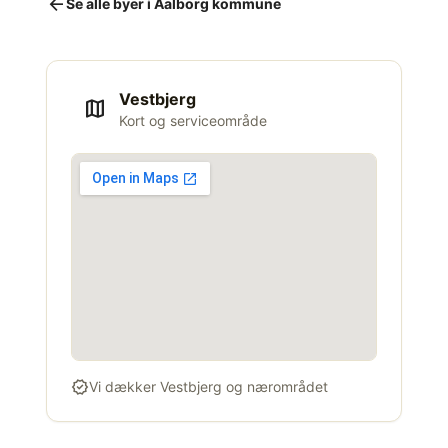
arrow_back
Se alle byer i Aalborg kommune
Vestbjerg
map
Kort og serviceområde
verified
Vi dækker Vestbjerg og nærområdet