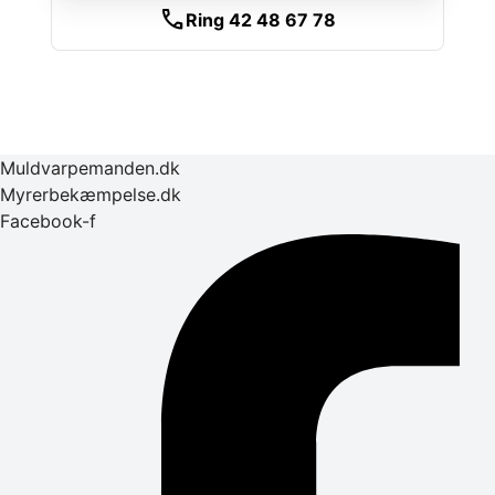
call
Ring 42 48 67 78
Muldvarpemanden.dk
Myrerbekæmpelse.dk
Facebook-f