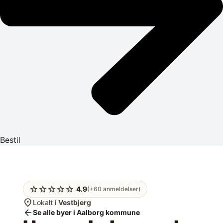
Bestil
star
star
star
star
star
4.9
(+60 anmeldelser)
location_on
Lokalt i
Vestbjerg
arrow_back
Se alle byer i Aalborg kommune