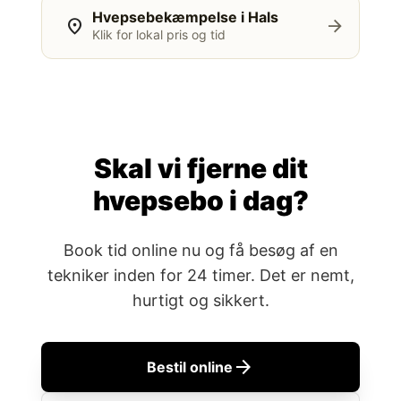
Hvepsebekæmpelse i Hals
location_on
arrow_forward
Klik for lokal pris og tid
Skal vi fjerne dit
hvepsebo i dag?
Book tid online nu og få besøg af en
tekniker inden for 24 timer. Det er nemt,
hurtigt og sikkert.
arrow_forward
Bestil online