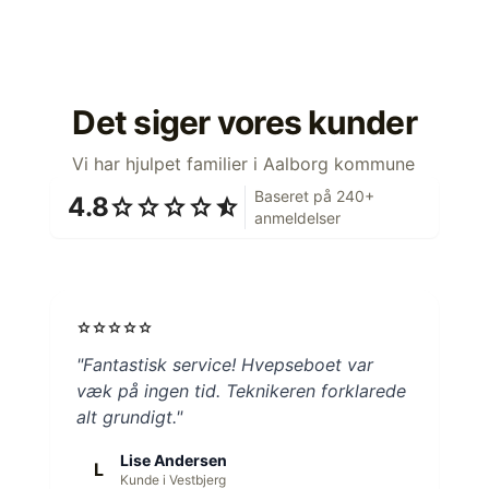
Det siger vores kunder
Vi har hjulpet familier i Aalborg kommune
Baseret på 240+
4.8
star
star
star
star
star_half
anmeldelser
star
star
star
star
star
"Fantastisk service! Hvepseboet var
væk på ingen tid. Teknikeren forklarede
alt grundigt."
Lise Andersen
L
Kunde i Vestbjerg