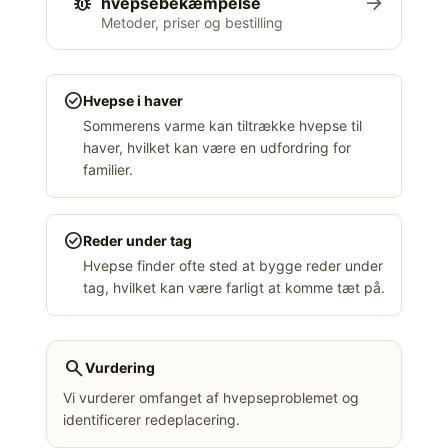
pest_control
arrow_forward
hvepsebekæmpelse
Metoder, priser og bestilling
check_circle
Hvepse i haver
Sommerens varme kan tiltrække hvepse til
haver, hvilket kan være en udfordring for
familier.
check_circle
Reder under tag
Hvepse finder ofte sted at bygge reder under
tag, hvilket kan være farligt at komme tæt på.
search
Vurdering
Vi vurderer omfanget af hvepseproblemet og
identificerer redeplacering.