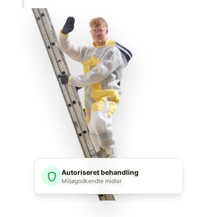
Autoriseret behandling
shield
Miljøgodkendte midler