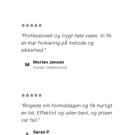
star
star
star
star
star
"Professionelt og trygt hele vejen. Vi fik
en klar forklaring på metode og
sikkerhed."
Morten Jensen
M
Kunde i Sebbersund
star
star
star
star
star
"Ringede om formiddagen og fik hurtigt
en tid. Effektivt og uden bøvl, og prisen
var fair."
Søren P.
S