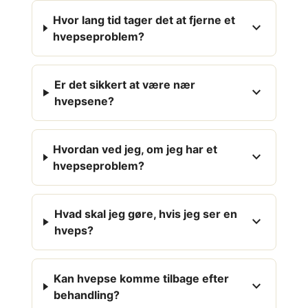
Hvor lang tid tager det at fjerne et
expand_more
hvepseproblem?
Er det sikkert at være nær
expand_more
hvepsene?
Hvordan ved jeg, om jeg har et
expand_more
hvepseproblem?
Hvad skal jeg gøre, hvis jeg ser en
expand_more
hveps?
Kan hvepse komme tilbage efter
expand_more
behandling?