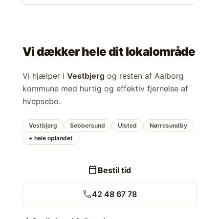
Vi dækker hele dit lokalområde
Vi hjælper i
Vestbjerg
og resten af Aalborg
kommune med hurtig og effektiv fjernelse af
hvepsebo.
Vestbjerg
Sebbersund
Ulsted
Nørresundby
+ hele oplandet
calendar_today
Bestil tid
call
42 48 67 78