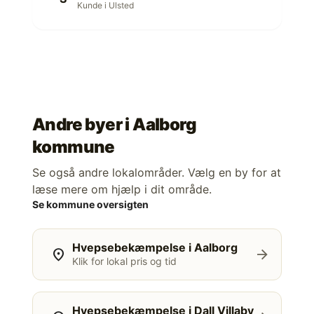
Kunde i Ulsted
Andre byer i
Aalborg
kommune
Se også andre lokalområder. Vælg en by for at
læse mere om hjælp i dit område.
Se kommune oversigten
Hvepsebekæmpelse i Aalborg
location_on
arrow_forward
Klik for lokal pris og tid
Hvepsebekæmpelse i Dall Villaby