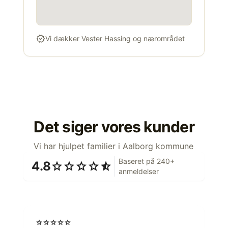
verified
Vi dækker Vester Hassing og nærområdet
Det siger vores kunder
Vi har hjulpet familier i Aalborg kommune
Baseret på 240+
4.8
star
star
star
star
star_half
anmeldelser
star
star
star
star
star