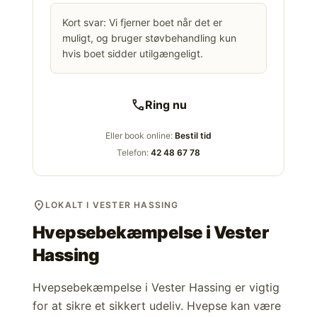
Kort svar: Vi fjerner boet når det er
muligt, og bruger støvbehandling kun
hvis boet sidder utilgængeligt.
call
Ring nu
Eller book online:
Bestil tid
Telefon:
42 48 67 78
location_on
LOKALT I VESTER HASSING
Hvepsebekæmpelse i
Vester
Hassing
Hvepsebekæmpelse i Vester Hassing er vigtig
for at sikre et sikkert udeliv. Hvepse kan være