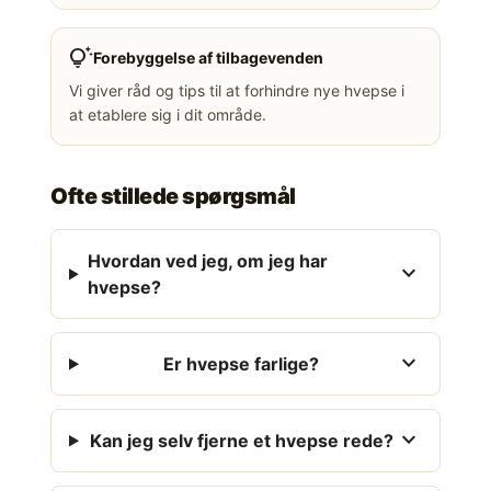
tips_and_updates
Forebyggelse af tilbagevenden
Vi giver råd og tips til at forhindre nye hvepse i
at etablere sig i dit område.
Ofte stillede spørgsmål
Hvordan ved jeg, om jeg har
expand_more
hvepse?
expand_more
Er hvepse farlige?
expand_more
Kan jeg selv fjerne et hvepse rede?