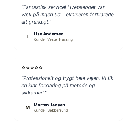
"Fantastisk service! Hvepseboet var
væk på ingen tid. Teknikeren forklarede
alt grundigt."
Lise Andersen
L
Kunde i Vester Hassing
star
star
star
star
star
"Professionelt og trygt hele vejen. Vi fik
en klar forklaring på metode og
sikkerhed."
Morten Jensen
M
Kunde i Sebbersund