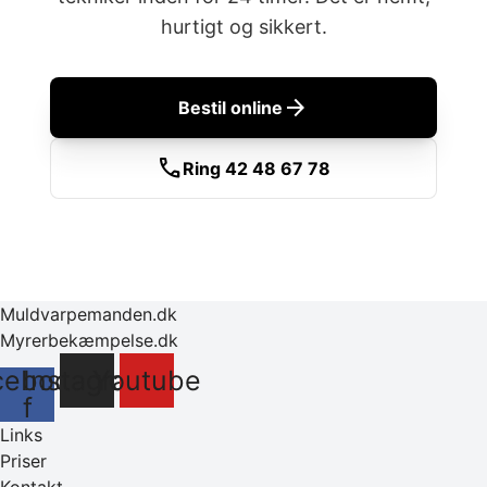
hurtigt og sikkert.
arrow_forward
Bestil online
call
Ring 42 48 67 78
Muldvarpemanden.dk
Myrerbekæmpelse.dk
cebook-
Instagram
Youtube
f
Links
Priser
Kontakt