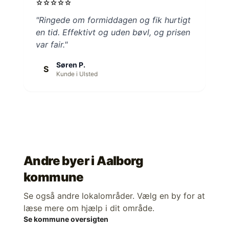
star
star
star
star
star
"Ringede om formiddagen og fik hurtigt
en tid. Effektivt og uden bøvl, og prisen
var fair."
Søren P.
S
Kunde i Ulsted
Andre byer i
Aalborg
kommune
Se også andre lokalområder. Vælg en by for at
læse mere om hjælp i dit område.
Se kommune oversigten