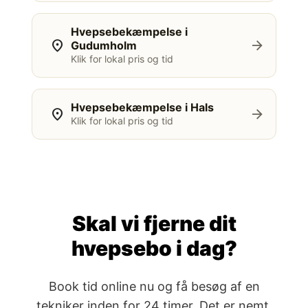
Hvepsebekæmpelse i
location_on
arrow_forward
Gudumholm
Klik for lokal pris og tid
Hvepsebekæmpelse i Hals
location_on
arrow_forward
Klik for lokal pris og tid
Skal vi fjerne dit
hvepsebo i dag?
Book tid online nu og få besøg af en
tekniker inden for 24 timer. Det er nemt,