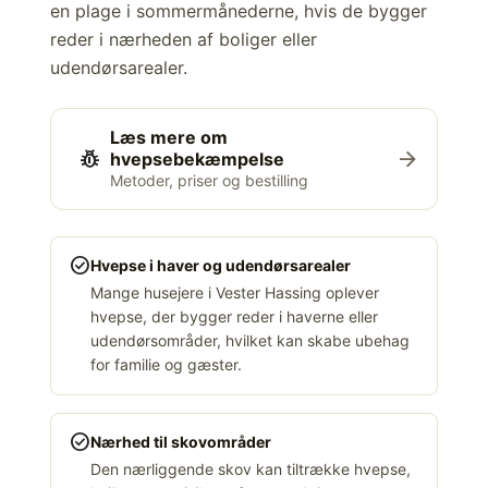
en plage i sommermånederne, hvis de bygger
reder i nærheden af boliger eller
udendørsarealer.
Læs mere om
pest_control
arrow_forward
hvepsebekæmpelse
Metoder, priser og bestilling
check_circle
Hvepse i haver og udendørsarealer
Mange husejere i Vester Hassing oplever
hvepse, der bygger reder i haverne eller
udendørsområder, hvilket kan skabe ubehag
for familie og gæster.
check_circle
Nærhed til skovområder
Den nærliggende skov kan tiltrække hvepse,