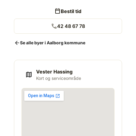
calendar_today
Bestil tid
call
42 48 67 78
arrow_back
Se alle byer i Aalborg kommune
Vester Hassing
map
Kort og serviceområde