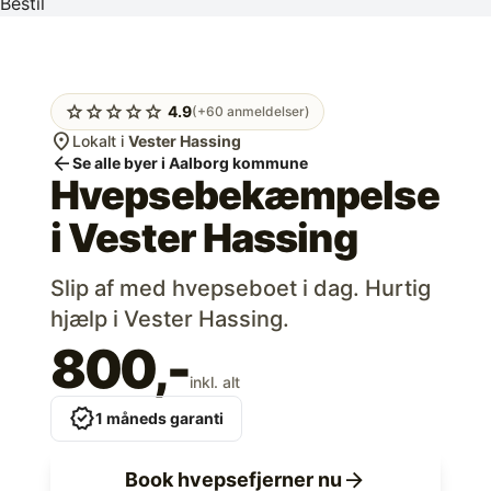
Bestil
star
star
star
star
star
4.9
(+60 anmeldelser)
location_on
Lokalt i
Vester Hassing
arrow_back
Se alle byer i Aalborg kommune
Hvepsebekæmpelse
i
Vester Hassing
Slip af med hvepseboet i dag. Hurtig
hjælp i Vester Hassing.
800,-
inkl. alt
verified
1 måneds garanti
arrow_forward
Book hvepsefjerner nu