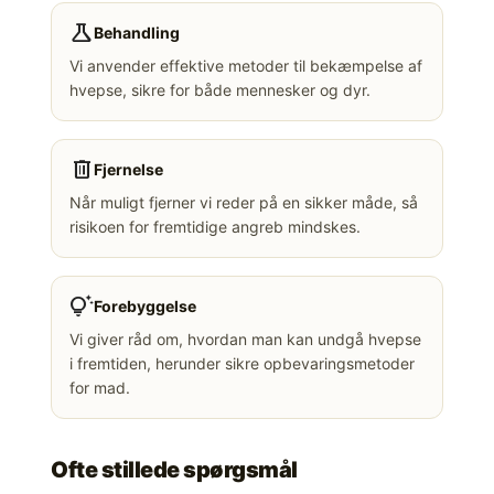
science
Behandling
Vi anvender effektive metoder til bekæmpelse af
hvepse, sikre for både mennesker og dyr.
delete
Fjernelse
Når muligt fjerner vi reder på en sikker måde, så
risikoen for fremtidige angreb mindskes.
tips_and_updates
Forebyggelse
Vi giver råd om, hvordan man kan undgå hvepse
i fremtiden, herunder sikre opbevaringsmetoder
for mad.
Ofte stillede spørgsmål