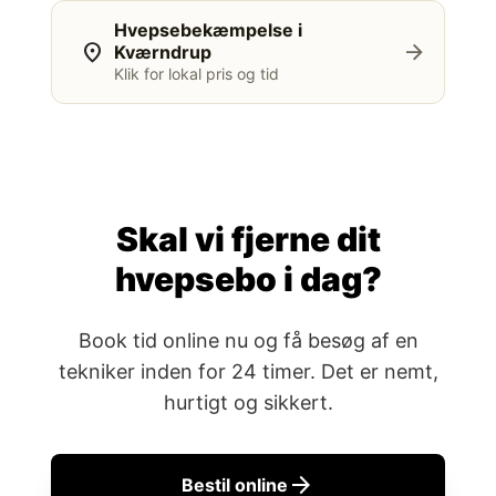
Hvepsebekæmpelse i
location_on
arrow_forward
Kværndrup
Klik for lokal pris og tid
Skal vi fjerne dit
hvepsebo i dag?
Book tid online nu og få besøg af en
tekniker inden for 24 timer. Det er nemt,
hurtigt og sikkert.
arrow_forward
Bestil online