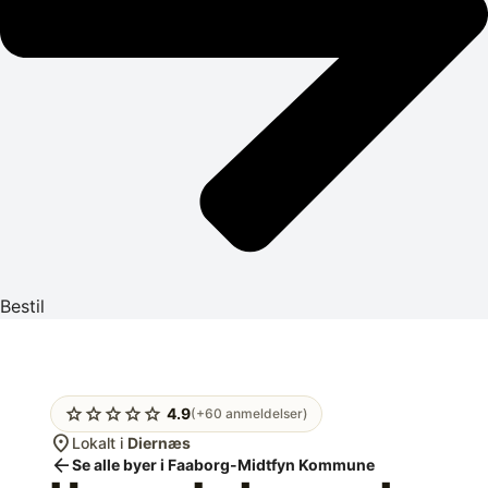
Bestil
star
star
star
star
star
4.9
(+60 anmeldelser)
location_on
Lokalt i
Diernæs
arrow_back
Se alle byer i Faaborg-Midtfyn Kommune