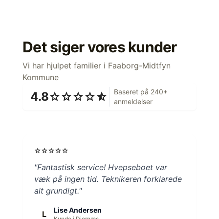
Det siger vores kunder
Vi har hjulpet familier i Faaborg-Midtfyn
Kommune
Baseret på 240+
4.8
star
star
star
star
star_half
anmeldelser
star
star
star
star
star
"Fantastisk service! Hvepseboet var
væk på ingen tid. Teknikeren forklarede
alt grundigt."
Lise Andersen
L
Kunde i Diernæs