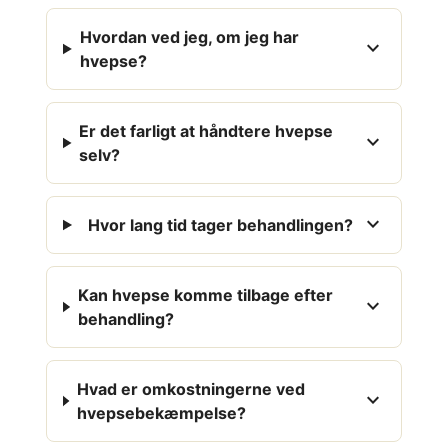
Hvordan ved jeg, om jeg har
expand_more
hvepse?
Er det farligt at håndtere hvepse
expand_more
selv?
expand_more
Hvor lang tid tager behandlingen?
Kan hvepse komme tilbage efter
expand_more
behandling?
Hvad er omkostningerne ved
expand_more
hvepsebekæmpelse?