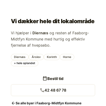
Vi dækker hele dit lokalområde
Vi hjælper i
Diernæs
og resten af Faaborg-
Midtfyn Kommune med hurtig og effektiv
fjernelse af hvepsebo.
Diernæs
Årslev
Korinth
Horne
+ hele oplandet
calendar_today
Bestil tid
call
42 48 67 78
arrow_back
Se alle byer i Faaborg-Midtfyn Kommune