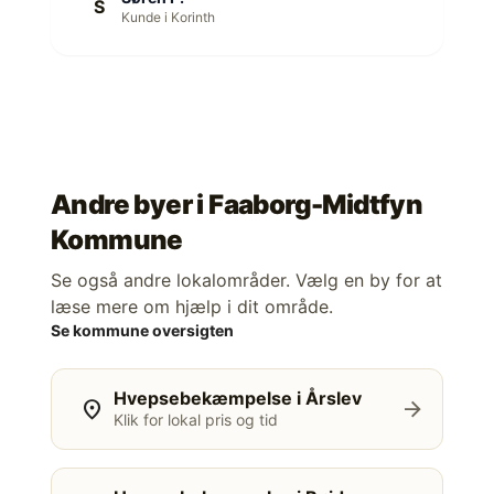
S
Kunde i Korinth
Andre byer i
Faaborg-Midtfyn
Kommune
Se også andre lokalområder. Vælg en by for at
læse mere om hjælp i dit område.
Se kommune oversigten
Hvepsebekæmpelse i Årslev
location_on
arrow_forward
Klik for lokal pris og tid