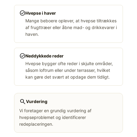
check_circle
Hvepse i haver
Mange beboere oplever, at hvepse tiltrækkes
af frugttræer eller åbne mad- og drikkevarer i
haven.
check_circle
Neddykkede reder
Hvepse bygger ofte reder i skjulte områder,
såsom loftrum eller under terrasser, hvilket
kan gøre det svært at opdage dem tidligt.
search
Vurdering
Vi foretager en grundig vurdering af
hvepseproblemet og identificerer
redeplaceringen.