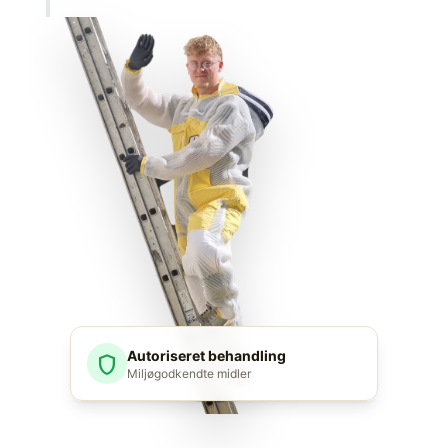
Autoriseret behandling
shield
Miljøgodkendte midler