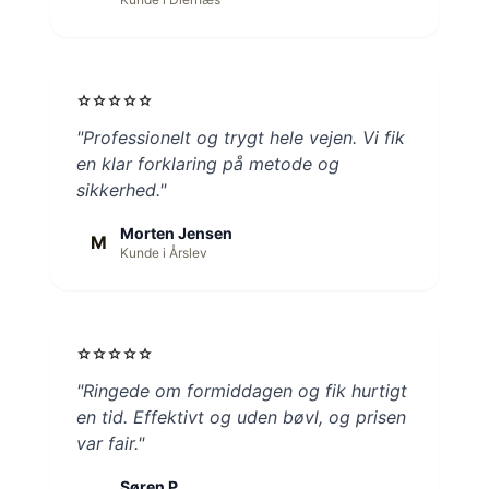
star
star
star
star
star
"Professionelt og trygt hele vejen. Vi fik
en klar forklaring på metode og
sikkerhed."
Morten Jensen
M
Kunde i Årslev
star
star
star
star
star
"Ringede om formiddagen og fik hurtigt
en tid. Effektivt og uden bøvl, og prisen
var fair."
Søren P.