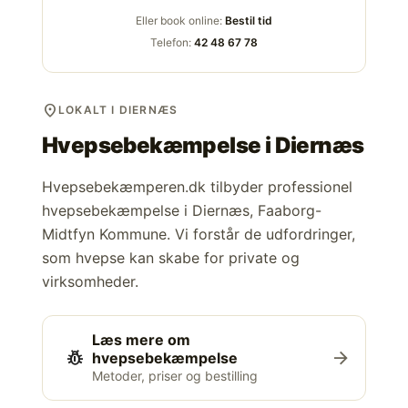
Eller book online:
Bestil tid
Telefon:
42 48 67 78
location_on
LOKALT I DIERNÆS
Hvepsebekæmpelse i
Diernæs
Hvepsebekæmperen.dk tilbyder professionel
hvepsebekæmpelse i Diernæs, Faaborg-
Midtfyn Kommune. Vi forstår de udfordringer,
som hvepse kan skabe for private og
virksomheder.
Læs mere om
pest_control
arrow_forward
hvepsebekæmpelse
Metoder, priser og bestilling