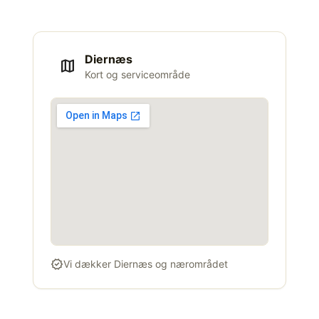
Diernæs
map
Kort og serviceområde
verified
Vi dækker Diernæs og nærområdet