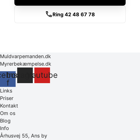
call
Ring 42 48 67 78
Muldvarpemanden.dk
Myrerbekæmpelse.dk
cebook-
Instagram
Youtube
f
Links
Priser
Kontakt
Om os
Blog
Info
Århusvej 55, Ans by