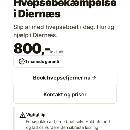
Hvepsebekæmpelse
i
Diernæs
Slip af med hvepseboet i dag. Hurtig
hjælp i Diernæs.
800,-
inkl. alt
verified
1 måneds garanti
arrow_forward
Book hvepsefjerner nu
Kontakt og priser
warning
Vigtigt tip
Forsøg ikke at fjerne boet selv. Hold afstand
og lad os vurdere den sikreste løsning.