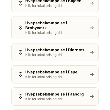
Hvepsebekæmpelse i Bøjden
location_on
arrow_forward
Klik for lokal pris og tid
Hvepsebekæmpelse i
location_on
arrow_forward
Brobyværk
Klik for lokal pris og tid
Hvepsebekæmpelse i Diernæs
location_on
arrow_forward
Klik for lokal pris og tid
Hvepsebekæmpelse i Espe
location_on
arrow_forward
Klik for lokal pris og tid
Hvepsebekæmpelse i Faaborg
location_on
arrow_forward
Klik for lokal pris og tid