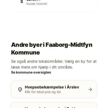
S
Kunde i Korinth
Andre byer i
Faaborg-Midtfyn
Kommune
Se også andre lokalområder. Vælg en by for at
læse mere om hjælp i dit område.
Se kommune oversigten
Hvepsebekæmpelse i Årslev
location_on
arrow_forward
Klik for lokal pris og tid