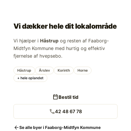
Vi dækker hele dit lokalområde
Vi hjælper i
Håstrup
og resten af Faaborg-
Midtfyn Kommune med hurtig og effektiv
fjernelse af hvepsebo.
Håstrup
Årslev
Korinth
Horne
+ hele oplandet
calendar_today
Bestil tid
call
42 48 67 78
arrow_back
Se alle byer i Faaborg-Midtfyn Kommune