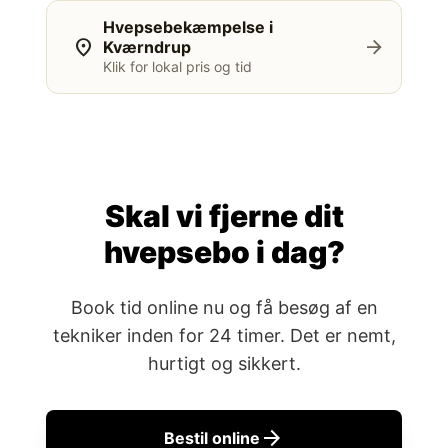
Hvepsebekæmpelse i
location_on
arrow_forward
Kværndrup
Klik for lokal pris og tid
Skal vi fjerne dit
hvepsebo i dag?
Book tid online nu og få besøg af en
tekniker inden for 24 timer. Det er nemt,
hurtigt og sikkert.
arrow_forward
Bestil online