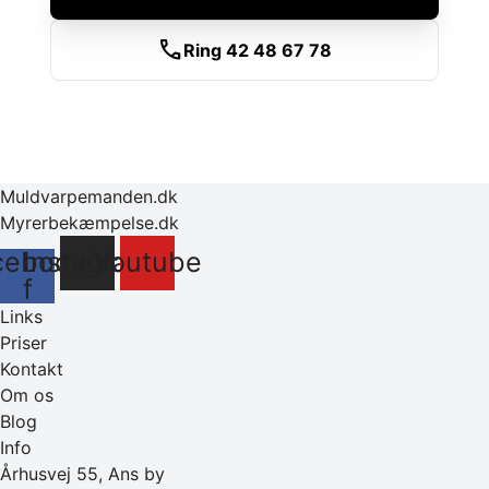
call
Ring 42 48 67 78
Muldvarpemanden.dk
Myrerbekæmpelse.dk
cebook-
Instagram
Youtube
f
Links
Priser
Kontakt
Om os
Blog
Info
Århusvej 55, Ans by