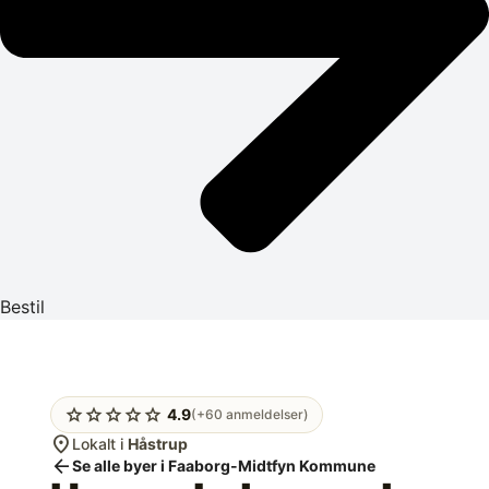
Bestil
star
star
star
star
star
4.9
(+60 anmeldelser)
location_on
Lokalt i
Håstrup
arrow_back
Se alle byer i Faaborg-Midtfyn Kommune