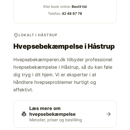
Eller book online:
Bestil tid
Telefon:
42 48 67 78
location_on
LOKALT I HÅSTRUP
Hvepsebekæmpelse i
Håstrup
Hvepsebekæmperen.dk tilbyder professionel
hvepsebekæmpelse i Håstrup, så du kan føle
dig tryg i dit hjem. Vi er eksperter i at
håndtere hvepseproblemer hurtigt og
effektivt.
Læs mere om
pest_control
arrow_forward
hvepsebekæmpelse
Metoder, priser og bestilling