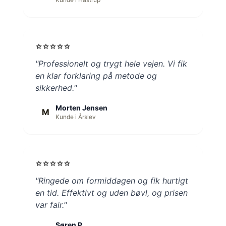
star
star
star
star
star
"Professionelt og trygt hele vejen. Vi fik
en klar forklaring på metode og
sikkerhed."
Morten Jensen
M
Kunde i Årslev
star
star
star
star
star
"Ringede om formiddagen og fik hurtigt
en tid. Effektivt og uden bøvl, og prisen
var fair."
Søren P.