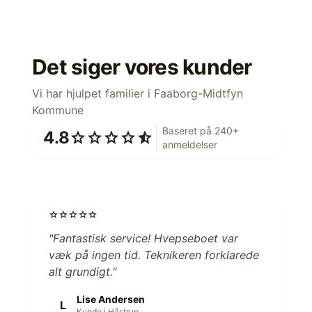
Det siger vores kunder
Vi har hjulpet familier i Faaborg-Midtfyn
Kommune
Baseret på 240+
4.8
star
star
star
star
star_half
anmeldelser
star
star
star
star
star
"Fantastisk service! Hvepseboet var
væk på ingen tid. Teknikeren forklarede
alt grundigt."
Lise Andersen
L
Kunde i Håstrup