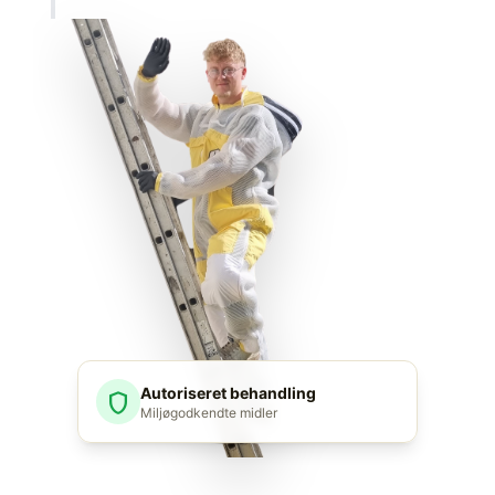
Autoriseret behandling
shield
Miljøgodkendte midler