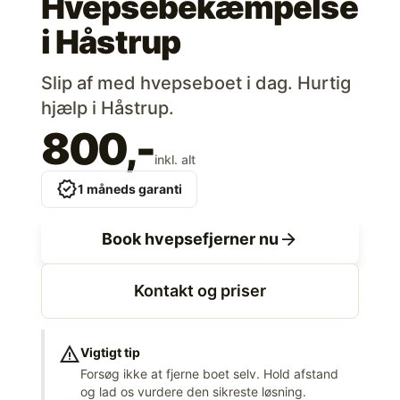
Hvepsebekæmpelse
i
Håstrup
Slip af med hvepseboet i dag. Hurtig
hjælp i Håstrup.
800,-
inkl. alt
verified
1 måneds garanti
arrow_forward
Book hvepsefjerner nu
Kontakt og priser
warning
Vigtigt tip
Forsøg ikke at fjerne boet selv. Hold afstand
og lad os vurdere den sikreste løsning.