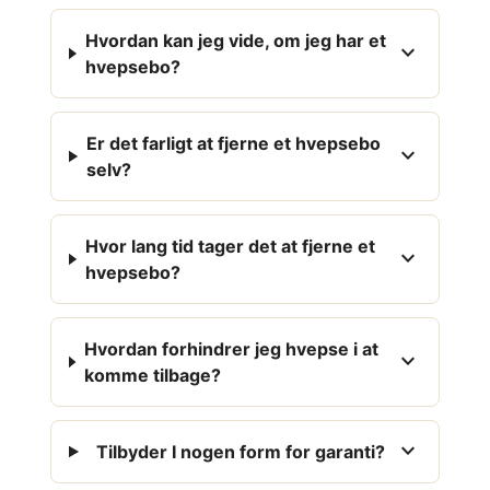
Hvordan kan jeg vide, om jeg har et
expand_more
hvepsebo?
Er det farligt at fjerne et hvepsebo
expand_more
selv?
Hvor lang tid tager det at fjerne et
expand_more
hvepsebo?
Hvordan forhindrer jeg hvepse i at
expand_more
komme tilbage?
expand_more
Tilbyder I nogen form for garanti?