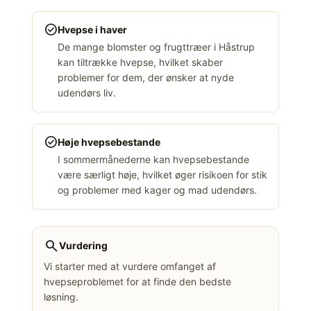
check_circle
Hvepse i haver
De mange blomster og frugttræer i Håstrup
kan tiltrække hvepse, hvilket skaber
problemer for dem, der ønsker at nyde
udendørs liv.
check_circle
Høje hvepsebestande
I sommermånederne kan hvepsebestande
være særligt høje, hvilket øger risikoen for stik
og problemer med kager og mad udendørs.
search
Vurdering
Vi starter med at vurdere omfanget af
hvepseproblemet for at finde den bedste
løsning.