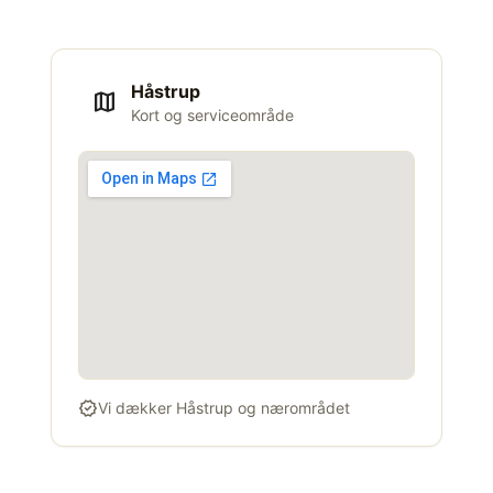
Håstrup
map
Kort og serviceområde
verified
Vi dækker Håstrup og nærområdet