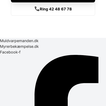
call
Ring 42 48 67 78
Muldvarpemanden.dk
Myrerbekæmpelse.dk
Facebook-f