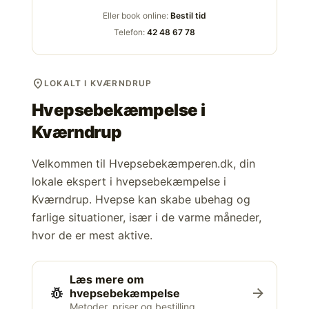
Eller book online:
Bestil tid
Telefon:
42 48 67 78
location_on
LOKALT I KVÆRNDRUP
Hvepsebekæmpelse i
Kværndrup
Velkommen til Hvepsebekæmperen.dk, din
lokale ekspert i hvepsebekæmpelse i
Kværndrup. Hvepse kan skabe ubehag og
farlige situationer, især i de varme måneder,
hvor de er mest aktive.
Læs mere om
pest_control
arrow_forward
hvepsebekæmpelse
Metoder, priser og bestilling