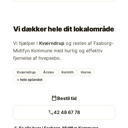
Vi dækker hele dit lokalområde
Vi hjælper i
Kværndrup
og resten af Faaborg-
Midtfyn Kommune med hurtig og effektiv
fjernelse af hvepsebo.
Kværndrup
Årslev
Korinth
Horne
+ hele oplandet
calendar_today
Bestil tid
call
42 48 67 78
arrow_back
Se alle byer i Faaborg-Midtfyn Kommune