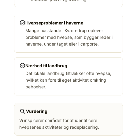
check_circle
Hvepseproblemer i haverne
Mange husstande i Kværndrup oplever
problemer med hvepse, som bygger reder i
haverne, under taget eller i carporte.
check_circle
Nærhed til landbrug
Det lokale landbrug tiltrækker ofte hvepse,
hvilket kan føre til øget aktivitet omkring
beboelser.
search
Vurdering
Vi inspicerer området for at identificere
hvepsenes aktiviteter og redeplacering.