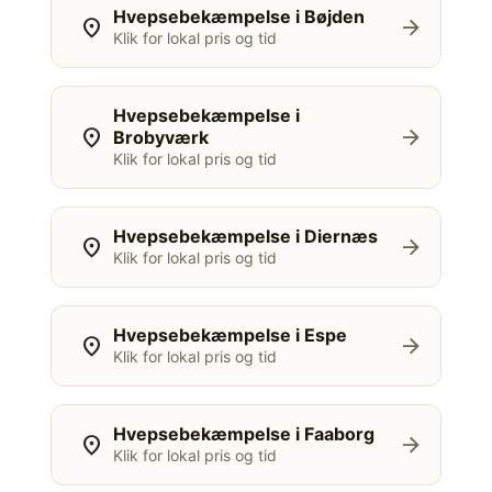
Hvepsebekæmpelse i Bøjden
location_on
arrow_forward
Klik for lokal pris og tid
Hvepsebekæmpelse i
location_on
arrow_forward
Brobyværk
Klik for lokal pris og tid
Hvepsebekæmpelse i Diernæs
location_on
arrow_forward
Klik for lokal pris og tid
Hvepsebekæmpelse i Espe
location_on
arrow_forward
Klik for lokal pris og tid
Hvepsebekæmpelse i Faaborg
location_on
arrow_forward
Klik for lokal pris og tid