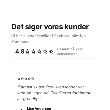
Det siger vores kunder
Vi har hjulpet familier i Faaborg-Midtfyn
Kommune
Baseret på 240+
4.8
star
star
star
star
star_half
anmeldelser
star
star
star
star
star
"Fantastisk service! Hvepseboet var
væk på ingen tid. Teknikeren forklarede
alt grundigt."
Lise Andersen