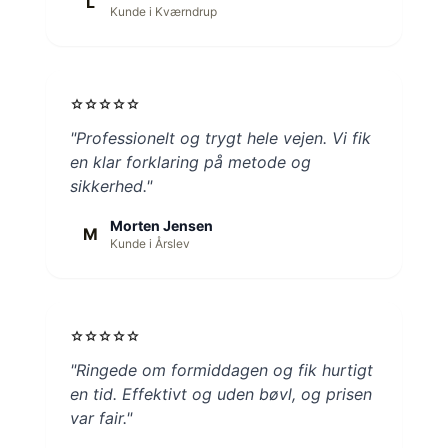
L
Kunde i Kværndrup
star
star
star
star
star
"Professionelt og trygt hele vejen. Vi fik
en klar forklaring på metode og
sikkerhed."
Morten Jensen
M
Kunde i Årslev
star
star
star
star
star
"Ringede om formiddagen og fik hurtigt
en tid. Effektivt og uden bøvl, og prisen
var fair."