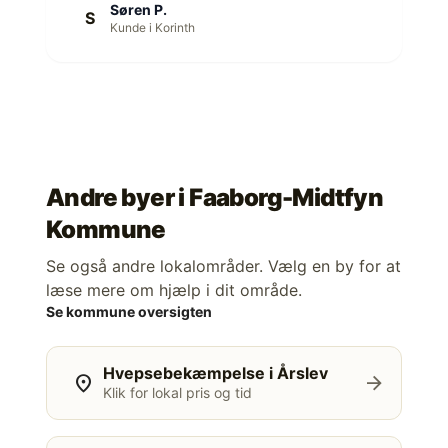
Søren P.
S
Kunde i Korinth
Andre byer i
Faaborg-Midtfyn
Kommune
Se også andre lokalområder. Vælg en by for at
læse mere om hjælp i dit område.
Se kommune oversigten
Hvepsebekæmpelse i Årslev
location_on
arrow_forward
Klik for lokal pris og tid