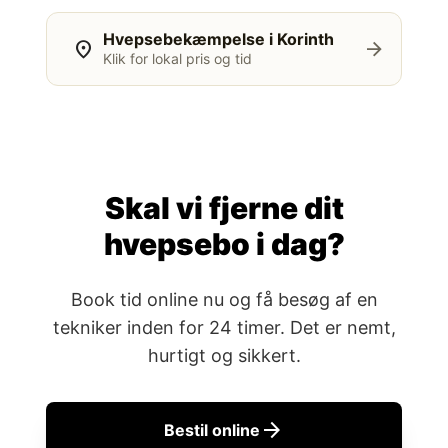
Hvepsebekæmpelse i Korinth
location_on
arrow_forward
Klik for lokal pris og tid
Skal vi fjerne dit
hvepsebo i dag?
Book tid online nu og få besøg af en
tekniker inden for 24 timer. Det er nemt,
hurtigt og sikkert.
arrow_forward
Bestil online