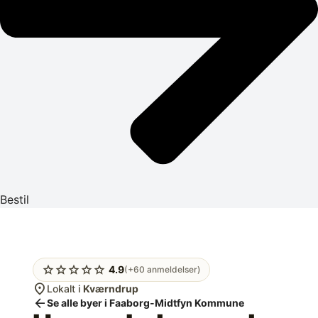
Bestil
star
star
star
star
star
4.9
(+60 anmeldelser)
location_on
Lokalt i
Kværndrup
arrow_back
Se alle byer i Faaborg-Midtfyn Kommune