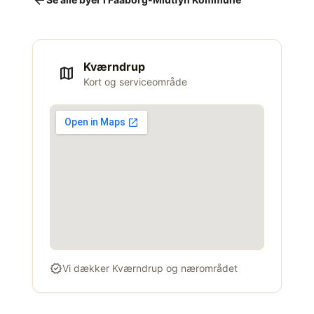
Kværndrup
map
Kort og serviceområde
verified
Vi dækker Kværndrup og nærområdet