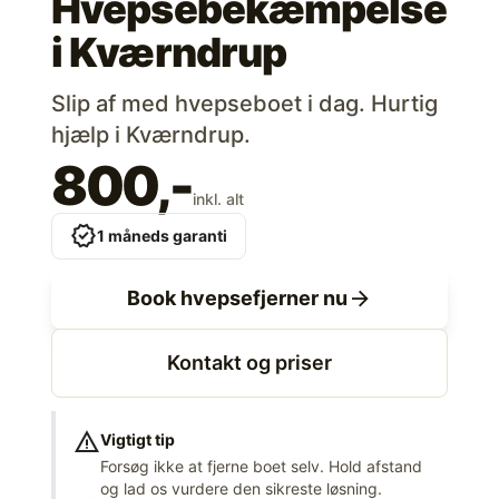
Hvepsebekæmpelse
i
Kværndrup
Slip af med hvepseboet i dag. Hurtig
hjælp i Kværndrup.
800,-
inkl. alt
verified
1 måneds garanti
arrow_forward
Book hvepsefjerner nu
Kontakt og priser
warning
Vigtigt tip
Forsøg ikke at fjerne boet selv. Hold afstand
og lad os vurdere den sikreste løsning.