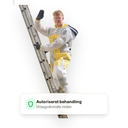
Autoriseret behandling
shield
Miljøgodkendte midler