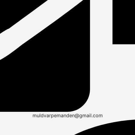
muldvarpemanden@gmail.com