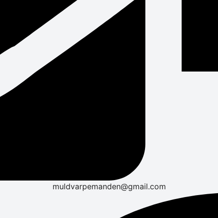
muldvarpemanden@gmail.com