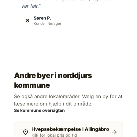
var fair."
Søren P.
S
Kunde i Nørager
Andre byer i
norddjurs
kommune
Se også andre lokalområder. Vælg en by for at
læse mere om hjælp i dit område.
Se kommune oversigten
Hvepsebekæmpelse i Allingåbro
location_on
arrow_forward
Klik for lokal pris og tid