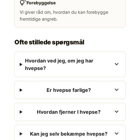
tips_and_updates
Forebyggelse
Vi giver råd om, hvordan du kan forebygge
fremtidige angreb.
Ofte stillede spørgsmål
Hvordan ved jeg, om jeg har
expand_more
hvepse?
expand_more
Er hvepse farlige?
expand_more
Hvordan fjerner I hvepse?
expand_more
Kan jeg selv bekæmpe hvepse?