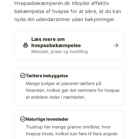
Hvepsebekæmperen.dk tilbyder effektiv
bekæmpelse af hvepse for at sikre, at du kan
nyde din udendørstimer uden bekymringer.
Læs mere om
pest_control
arrow_forward
hvepsebekæmpelse
Metoder, priser og bestilling
check_circle
Tættere bebyggelse
Mange boliger er placeret tættere på
hinanden, hvilket gør det nemmere for hvepse
at etablere reder i nærheden.
check_circle
Naturlige levesteder
Trustrup har mange grønne områder, hvor
hvepse trives, hvilket kan føre til flere angreb