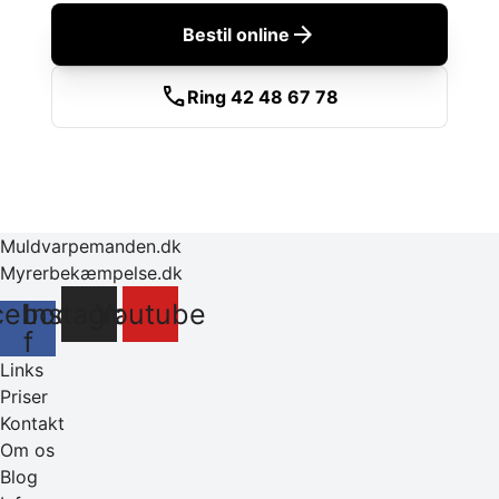
arrow_forward
Bestil online
call
Ring 42 48 67 78
Muldvarpemanden.dk
Myrerbekæmpelse.dk
cebook-
Instagram
Youtube
f
Links
Priser
Kontakt
Om os
Blog