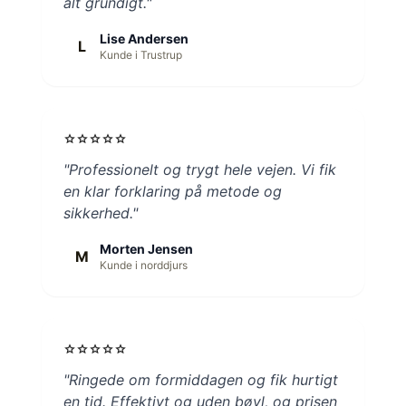
alt grundigt."
Lise Andersen
L
Kunde i Trustrup
star
star
star
star
star
"Professionelt og trygt hele vejen. Vi fik
en klar forklaring på metode og
sikkerhed."
Morten Jensen
M
Kunde i norddjurs
star
star
star
star
star
"Ringede om formiddagen og fik hurtigt
en tid. Effektivt og uden bøvl, og prisen