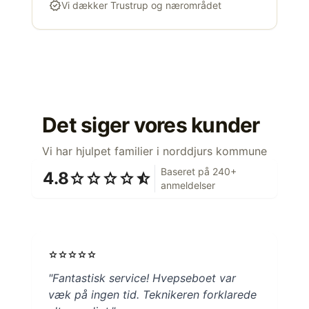
verified
Vi dækker Trustrup og nærområdet
Det siger vores kunder
Vi har hjulpet familier i norddjurs kommune
Baseret på 240+
4.8
star
star
star
star
star_half
anmeldelser
star
star
star
star
star
"Fantastisk service! Hvepseboet var
væk på ingen tid. Teknikeren forklarede