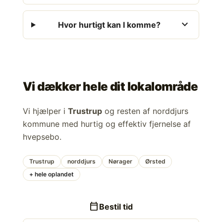
expand_more
Hvor hurtigt kan I komme?
Vi dækker hele dit lokalområde
Vi hjælper i
Trustrup
og resten af norddjurs
kommune med hurtig og effektiv fjernelse af
hvepsebo.
Trustrup
norddjurs
Nørager
Ørsted
+ hele oplandet
calendar_today
Bestil tid