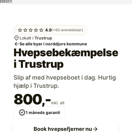
Bestil
star
star
star
star
star
4.9
(+60 anmeldelser)
location_on
Lokalt i
Trustrup
arrow_back
Se alle byer i norddjurs kommune
Hvepsebekæmpelse
i
Trustrup
Slip af med hvepseboet i dag. Hurtig
hjælp i Trustrup.
800,-
inkl. alt
verified
1 måneds garanti
arrow_forward
Book hvepsefjerner nu