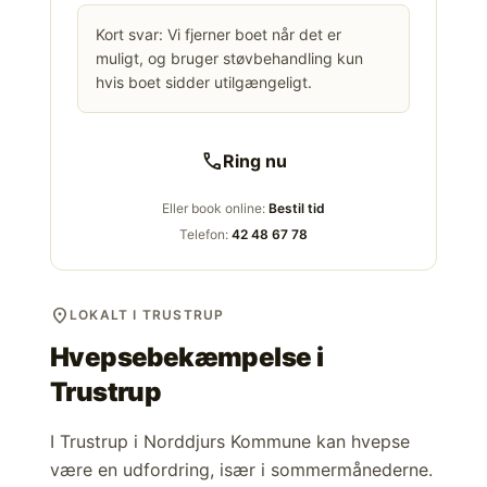
Kort svar: Vi fjerner boet når det er
muligt, og bruger støvbehandling kun
hvis boet sidder utilgængeligt.
call
Ring nu
Eller book online:
Bestil tid
Telefon:
42 48 67 78
location_on
LOKALT I TRUSTRUP
Hvepsebekæmpelse i
Trustrup
I Trustrup i Norddjurs Kommune kan hvepse
være en udfordring, især i sommermånederne.