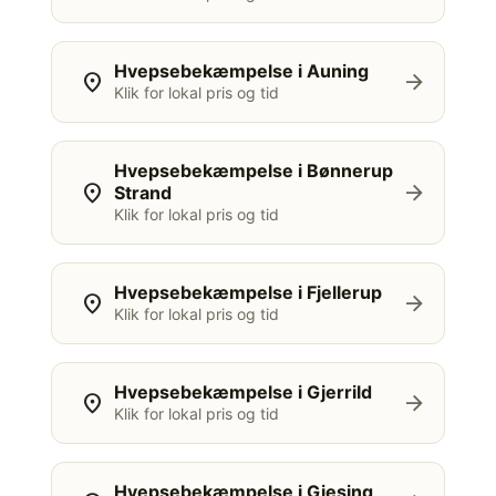
Hvepsebekæmpelse i Auning
location_on
arrow_forward
Klik for lokal pris og tid
Hvepsebekæmpelse i Bønnerup
location_on
arrow_forward
Strand
Klik for lokal pris og tid
Hvepsebekæmpelse i Fjellerup
location_on
arrow_forward
Klik for lokal pris og tid
Hvepsebekæmpelse i Gjerrild
location_on
arrow_forward
Klik for lokal pris og tid
Hvepsebekæmpelse i Gjesing