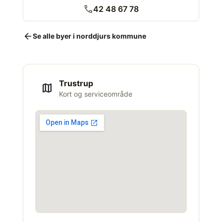
call
42 48 67 78
arrow_back
Se alle byer i norddjurs kommune
Trustrup
map
Kort og serviceområde