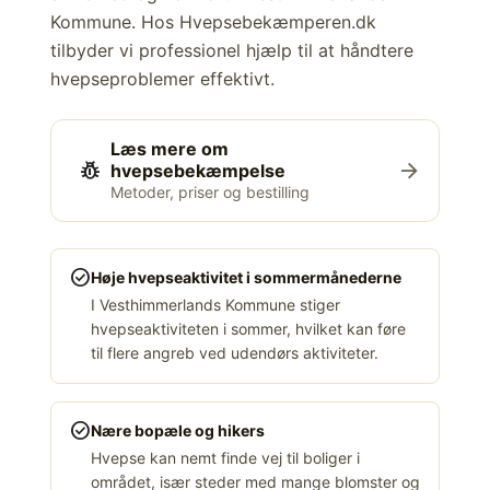
Kommune. Hos Hvepsebekæmperen.dk
tilbyder vi professionel hjælp til at håndtere
hvepseproblemer effektivt.
Læs mere om
pest_control
arrow_forward
hvepsebekæmpelse
Metoder, priser og bestilling
check_circle
Høje hvepseaktivitet i sommermånederne
I Vesthimmerlands Kommune stiger
hvepseaktiviteten i sommer, hvilket kan føre
til flere angreb ved udendørs aktiviteter.
check_circle
Nære bopæle og hikers
Hvepse kan nemt finde vej til boliger i
området, især steder med mange blomster og