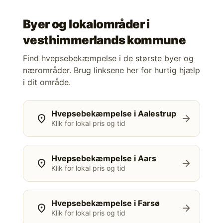
Byer og lokalområder i
vesthimmerlands kommune
Find hvepsebekæmpelse i de største byer og
nærområder. Brug linksene her for hurtig hjælp
i dit område.
Hvepsebekæmpelse i Aalestrup
location_on
arrow_forward
Klik for lokal pris og tid
Hvepsebekæmpelse i Aars
location_on
arrow_forward
Klik for lokal pris og tid
Hvepsebekæmpelse i Farsø
location_on
arrow_forward
Klik for lokal pris og tid