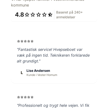
kommune
Baseret på 240+
4.8
star
star
star
star
star_half
anmeldelser
star
star
star
star
star
"Fantastisk service! Hvepseboet var
væk på ingen tid. Teknikeren forklarede
alt grundigt."
Lise Andersen
L
Kunde i Vester Hornum
star
star
star
star
star
"Professionelt og trygt hele vejen. Vi fik