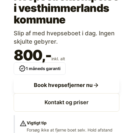
i
vesthimmerlands
kommune
Slip af med hvepseboet i dag. Ingen
skjulte gebyrer.
800,-
inkl. alt
verified
1 måneds garanti
arrow_forward
Book hvepsefjerner nu
Kontakt og priser
warning
Vigtigt tip
Forsøg ikke at fjerne boet selv. Hold afstand