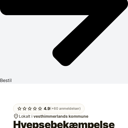
Bestil
star
star
star
star
star
4.9
(+60 anmeldelser)
location_on
Lokalt i
vesthimmerlands kommune
Hvepsebekæmpelse