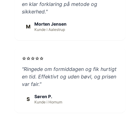
en klar forklaring på metode og
sikkerhed."
Morten Jensen
M
Kunde i Aalestrup
star
star
star
star
star
"Ringede om formiddagen og fik hurtigt
en tid. Effektivt og uden bøvl, og prisen
var fair."
Søren P.
S
Kunde i Hornum