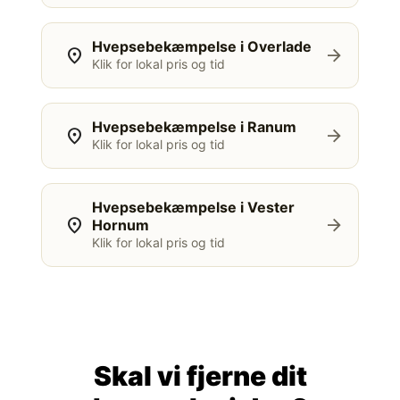
Hvepsebekæmpelse i Overlade
location_on
arrow_forward
Klik for lokal pris og tid
Hvepsebekæmpelse i Ranum
location_on
arrow_forward
Klik for lokal pris og tid
Hvepsebekæmpelse i Vester
location_on
arrow_forward
Hornum
Klik for lokal pris og tid
Skal vi fjerne dit