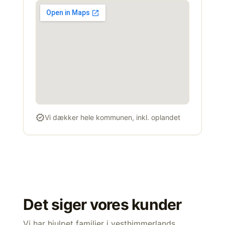
verified
Vi dækker hele kommunen, inkl. oplandet
Det siger vores kunder
Vi har hjulpet familier i vesthimmerlands