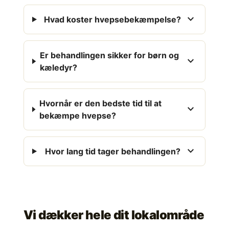
expand_more
Hvad koster hvepsebekæmpelse?
Er behandlingen sikker for børn og
expand_more
kæledyr?
Hvornår er den bedste tid til at
expand_more
bekæmpe hvepse?
expand_more
Hvor lang tid tager behandlingen?
Vi dækker hele dit lokalområde