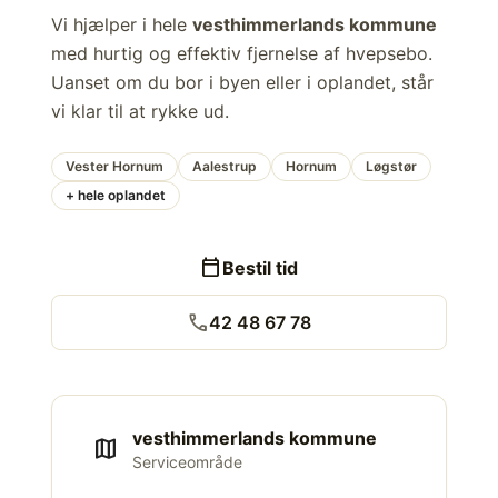
Vi hjælper i hele
vesthimmerlands kommune
med hurtig og effektiv fjernelse af hvepsebo.
Uanset om du bor i byen eller i oplandet, står
vi klar til at rykke ud.
Vester Hornum
Aalestrup
Hornum
Løgstør
+ hele oplandet
calendar_today
Bestil tid
call
42 48 67 78
vesthimmerlands kommune
map
Serviceområde