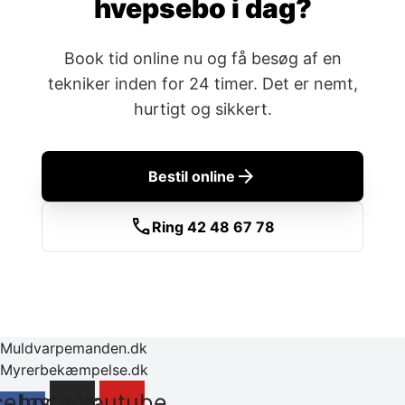
hvepsebo i dag?
Book tid online nu og få besøg af en
tekniker inden for 24 timer. Det er nemt,
hurtigt og sikkert.
arrow_forward
Bestil online
call
Ring 42 48 67 78
Muldvarpemanden.dk
Myrerbekæmpelse.dk
cebook-
Instagram
Youtube