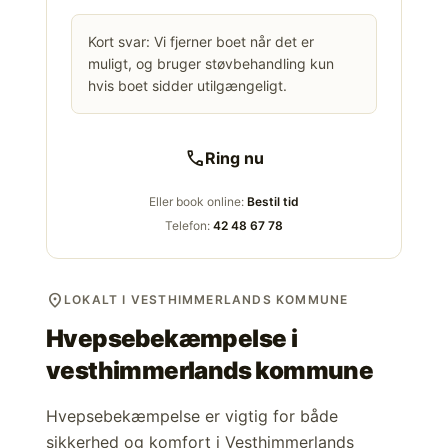
Kort svar: Vi fjerner boet når det er
muligt, og bruger støvbehandling kun
hvis boet sidder utilgængeligt.
call
Ring nu
Eller book online:
Bestil tid
Telefon:
42 48 67 78
location_on
LOKALT I VESTHIMMERLANDS KOMMUNE
Hvepsebekæmpelse i
vesthimmerlands kommune
Hvepsebekæmpelse er vigtig for både
sikkerhed og komfort i Vesthimmerlands