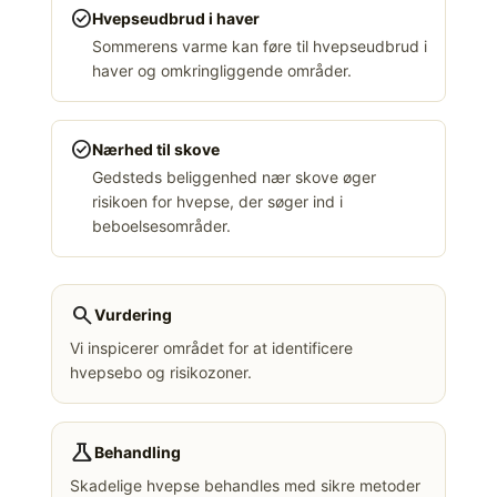
check_circle
Hvepseudbrud i haver
Sommerens varme kan føre til hvepseudbrud i
haver og omkringliggende områder.
check_circle
Nærhed til skove
Gedsteds beliggenhed nær skove øger
risikoen for hvepse, der søger ind i
beboelsesområder.
search
Vurdering
Vi inspicerer området for at identificere
hvepsebo og risikozoner.
science
Behandling
Skadelige hvepse behandles med sikre metoder