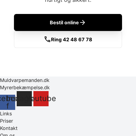
arrow_forward
Bestil online
call
Ring 42 48 67 78
Muldvarpemanden.dk
Myrerbekæmpelse.dk
cebook-
Instagram
Youtube
f
Links
Priser
Kontakt
Om os