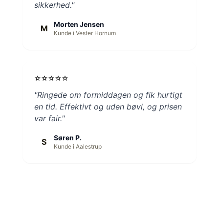
sikkerhed."
Morten Jensen
M
Kunde i Vester Hornum
star
star
star
star
star
"Ringede om formiddagen og fik hurtigt
en tid. Effektivt og uden bøvl, og prisen
var fair."
Søren P.
S
Kunde i Aalestrup