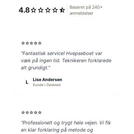
Baseret på 240+
4.8
star
star
star
star
star_half
anmeldelser
star
star
star
star
star
"Fantastisk service! Hvepseboet var
væk på ingen tid. Teknikeren forklarede
alt grundigt."
Lise Andersen
L
Kunde i Gedsted
star
star
star
star
star
"Professionelt og trygt hele vejen. Vi fik
en klar forklaring på metode og