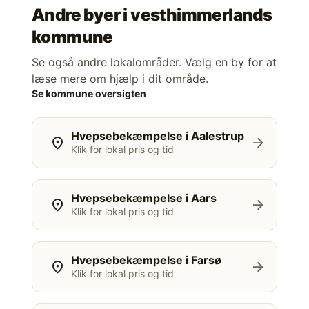
Andre byer i
vesthimmerlands
kommune
Se også andre lokalområder. Vælg en by for at
læse mere om hjælp i dit område.
Se kommune oversigten
Hvepsebekæmpelse i Aalestrup
location_on
arrow_forward
Klik for lokal pris og tid
Hvepsebekæmpelse i Aars
location_on
arrow_forward
Klik for lokal pris og tid
Hvepsebekæmpelse i Farsø
location_on
arrow_forward
Klik for lokal pris og tid