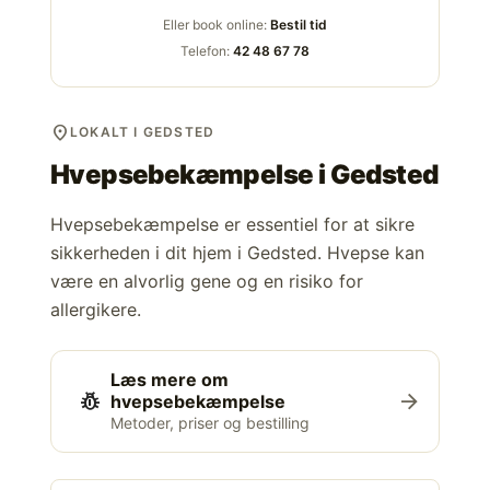
Eller book online:
Bestil tid
Telefon:
42 48 67 78
location_on
LOKALT I GEDSTED
Hvepsebekæmpelse i
Gedsted
Hvepsebekæmpelse er essentiel for at sikre
sikkerheden i dit hjem i Gedsted. Hvepse kan
være en alvorlig gene og en risiko for
allergikere.
Læs mere om
pest_control
arrow_forward
hvepsebekæmpelse
Metoder, priser og bestilling