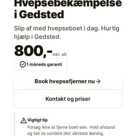
Hvepsebekæmpelse
i
Gedsted
Slip af med hvepseboet i dag. Hurtig
hjælp i Gedsted.
800,-
inkl. alt
verified
1 måneds garanti
arrow_forward
Book hvepsefjerner nu
Kontakt og priser
warning
Vigtigt tip
Forsøg ikke at fjerne boet selv. Hold afstand
og lad os vurdere den sikreste løsning.