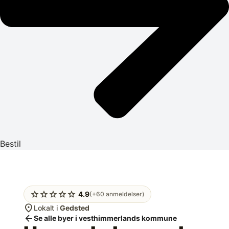
Bestil
star
star
star
star
star
4.9
(+60 anmeldelser)
location_on
Lokalt i
Gedsted
arrow_back
Se alle byer i vesthimmerlands kommune