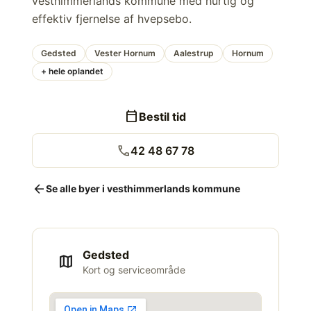
vesthimmerlands kommune med hurtig og
effektiv fjernelse af hvepsebo.
Gedsted
Vester Hornum
Aalestrup
Hornum
+ hele oplandet
calendar_today
Bestil tid
call
42 48 67 78
arrow_back
Se alle byer i vesthimmerlands kommune
Gedsted
map
Kort og serviceområde