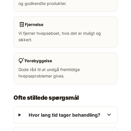
og godkendte produkter.
delete
Fjernelse
Vi fjerner hvepseboet, hvis det er muligt og
sikkert.
tips_and_updates
Forebyggelse
Gode råd til at undgå fremtidige
hvepseproblemer gives.
Ofte stillede spørgsmål
expand_more
Hvor lang tid tager behandling?