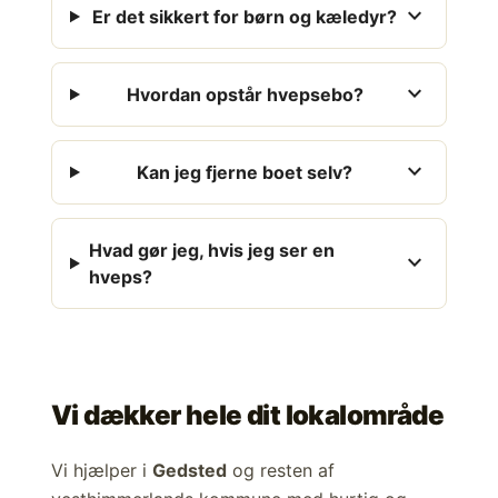
expand_more
Er det sikkert for børn og kæledyr?
expand_more
Hvordan opstår hvepsebo?
expand_more
Kan jeg fjerne boet selv?
Hvad gør jeg, hvis jeg ser en
expand_more
hveps?
Vi dækker hele dit lokalområde
Vi hjælper i
Gedsted
og resten af