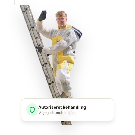
Autoriseret behandling
shield
Miljøgodkendte midler