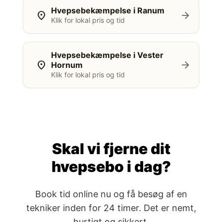
Hvepsebekæmpelse i Ranum
location_on
arrow_forward
Klik for lokal pris og tid
Hvepsebekæmpelse i Vester
location_on
arrow_forward
Hornum
Klik for lokal pris og tid
Skal vi fjerne dit
hvepsebo i dag?
Book tid online nu og få besøg af en
tekniker inden for 24 timer. Det er nemt,
hurtigt og sikkert.